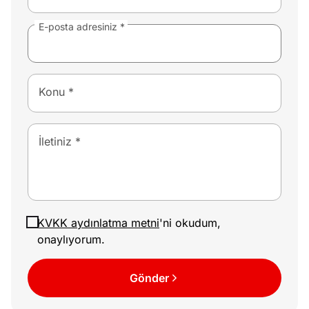
?
E-posta adresiniz *
e
Ağustos
ları
6, 2026
le yasalar
Köşe
Spor
Otomob
Konu *
eranduma
Yazıları
Yazıları
Yazıları
mez
İletiniz *
KVKK aydınlatma metni
'ni okudum,
onaylıyorum.
Gönder