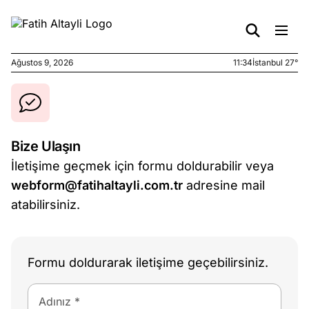
Ağustos 9, 2026
11:34
İstanbul 27°
e
Ağustos
ları
9, 2026
K’un
Bize Ulaşın
katı
İletişime geçmek için formu doldurabilir veya
ngü:
ekkilim
webform@fatihaltayli.com.tr
adresine mail
afçı değil
atabilirsiniz.
e
Ağustos
ları
7, 2026
Formu doldurarak iletişime geçebilirsiniz.
yanın kirli
cirinde
a kimler
Adınız *