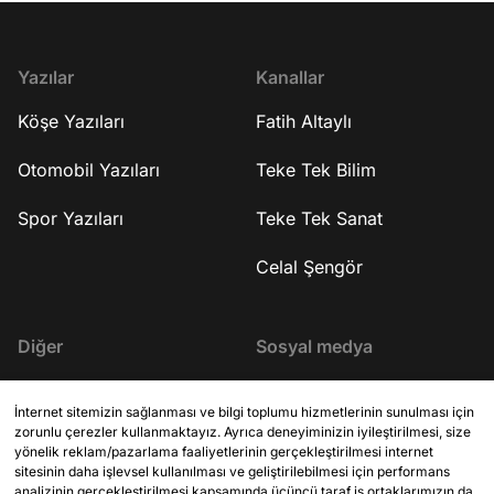
Yazılar
Kanallar
Köşe Yazıları
Fatih Altaylı
Otomobil Yazıları
Teke Tek Bilim
Spor Yazıları
Teke Tek Sanat
Celal Şengör
Diğer
Sosyal medya
İletişim
X (Twitter)
İnternet sitemizin sağlanması ve bilgi toplumu hizmetlerinin sunulması için
zorunlu çerezler kullanmaktayız. Ayrıca deneyiminizin iyileştirilmesi, size
KVKK Aydınlatma Metni
YouTube
yönelik reklam/pazarlama faaliyetlerinin gerçekleştirilmesi internet
sitesinin daha işlevsel kullanılması ve geliştirilebilmesi için performans
Site Kuralları
analizinin gerçekleştirilmesi kapsamında üçüncü taraf iş ortaklarımızın da