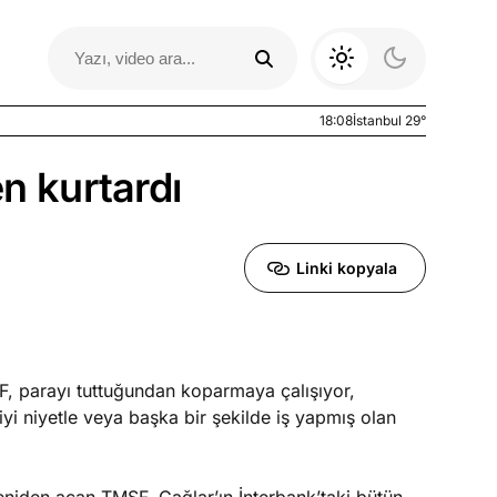
18:08
İstanbul 29°
 kurtardı
Linki kopyala
F, parayı tuttuğundan koparmaya çalışıyor,
Otomobil Yazıları
 iyi niyetle veya başka bir şekilde iş yapmış olan