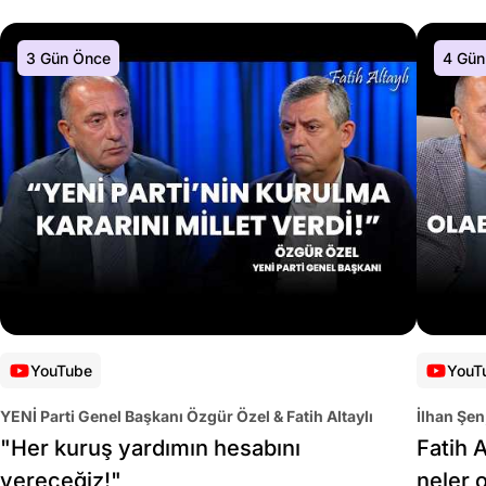
3 Gün Önce
4 Gün
YouTube
YouT
YENİ Parti Genel Başkanı Özgür Özel & Fatih Altaylı
İlhan Şen
"Her kuruş yardımın hesabını
Fatih A
vereceğiz!"
neler 