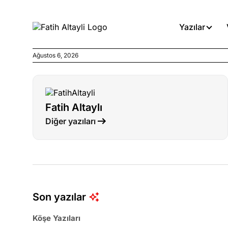
Yazılar
Ağustos 6, 2026
Köşe Yazıları
Böyle yasalar referanduma g
Fatih Altaylı
Köşe Yazıları
Diğer yazıları
İnanca stok arası caiz midir!
Köşe Yazıları
Türkiye’den niye umutlu ol
ister misiniz?
Son yazılar
Köşe Yazıları