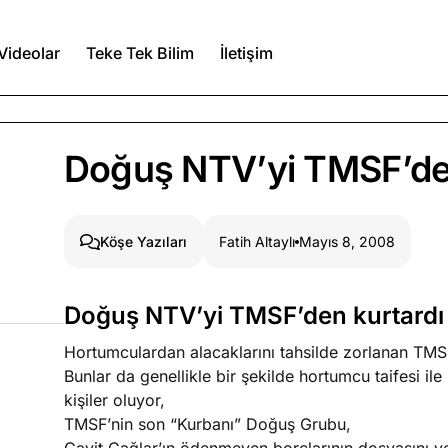
Videolar
Teke Tek Bilim
İletişim
Ağustos 6, 2026
Doğuş NTV’yi TMSF’den
itmez
Ağustos 5, 2026
Fatih Altaylı
Mayıs 8, 2008
Köşe Yazıları
Ağustos 4, 2026
Doğuş NTV’yi TMSF’den kurtardı
duğumu bilmek
Hortumculardan alacaklarını tahsilde zorlanan TMS
Köşe Yazıları
Spor Yazıları
Bunlar da genellikle bir şekilde hortumcu taifesi ile
kişiler oluyor,
TMSF’nin son “Kurbanı” Doğuş Grubu,