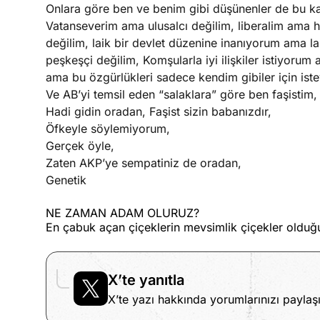
Onlara göre ben ve benim gibi düşünenler de bu ka
Vatanseverim ama ulusalcı değilim, liberalim ama h
değilim, laik bir devlet düzenine inanıyorum ama l
peşkeşçi değilim, Komşularla iyi ilişkiler istiyor
ama bu özgürlükleri sadece kendim gibiler için ist
Ve AB’yi temsil eden “salaklara” göre ben faşistim,
Hadi gidin oradan, Faşist sizin babanızdır,
Öfkeyle söylemiyorum,
Gerçek öyle,
Zaten AKP’ye sempatiniz de oradan,
Genetik
NE ZAMAN ADAM OLURUZ?
En çabuk açan çiçeklerin mevsimlik çiçekler oldu
X’te yanıtla
X’te yazı hakkında yorumlarınızı paylaşı