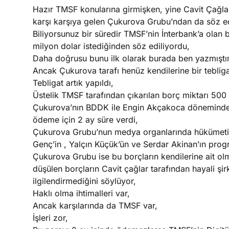
Hazır TMSF konularına girmişken, yine Cavit Çağlar
karşı karşıya gelen Çukurova Grubu’ndan da söz e
Biliyorsunuz bir süredir TMSF’nin İnterbank’a ola
milyon dolar istediğinden söz ediliyordu,
Daha doğrusu bunu ilk olarak burada ben yazmıştı
Ancak Çukurova tarafı henüz kendilerine bir teblig
Tebligat artık yapıldı,
Üstelik TMSF tarafından çıkarılan borç miktarı 500
Çukurova’nın BDDK ile Engin Akçakoca döneminde
ödeme için 2 ay süre verdi,
Çukurova Grubu’nun medya organlarında hükümeti r
Genç’in , Yalçın Küçük’ün ve Serdar Akinan’ın pro
Çukurova Grubu ise bu borçların kendilerine ait olma
düşülen borçların Cavit çağlar tarafından hayali şir
ilgilendirmediğini söylüyor,
Haklı olma ihtimalleri var,
Ancak karşılarında da TMSF var,
İşleri zor,