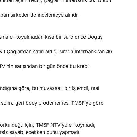
eniden açan TMSF, Çağlar’ın İnterbank’taki bütün
pan şirketler de incelemeye alındı,
asına el koyulmadan kısa bir süre önce Doğuş
 Çağlar’dan satın aldığı sırada İnterbank’tan 46
’nin satışından bir gün önce bu kredi
ındığına göre, bu muvazaalı bir işlemdi, mal
n sonra geri ödeyip ödememesi TMSF’ye göre
korkulduğu için, TMSF NTV’ye el koymadı,
ersiz sayabilecekken bunu yapmadı,