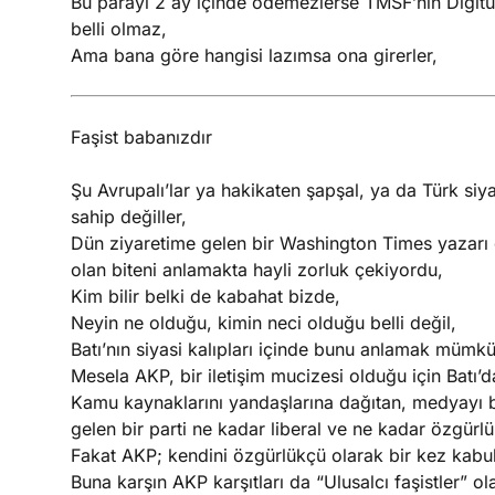
Bu parayı 2 ay içinde ödemezlerse TMSF’nin Digitür
belli olmaz,
Ama bana göre hangisi lazımsa ona girerler,
Faşist babanızdır
Şu Avrupalı’lar ya hakikaten şapşal, ya da Türk siy
sahip değiller,
Dün ziyaretime gelen bir Washington Times yazarı
olan biteni anlamakta hayli zorluk çekiyordu,
Kim bilir belki de kabahat bizde,
Neyin ne olduğu, kimin neci olduğu belli değil,
Batı’nın siyasi kalıpları içinde bunu anlamak müm
Mesela AKP, bir iletişim mucizesi olduğu için Batı’da
Kamu kaynaklarını yandaşlarına dağıtan, medyayı ba
gelen bir parti ne kadar liberal ve ne kadar özgürl
Fakat AKP; kendini özgürlükçü olarak bir kez kabul e
Buna karşın AKP karşıtları da “Ulusalcı faşistler” ola