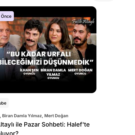
 Önce
ube
, Biran Damla Yılmaz, Mert Doğan
ltaylı ile Pazar Sohbeti: Halef'te
oluyor?