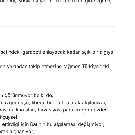
k’e mi, Show TV’ye, mi Turkcell’e mi gireceği hiç
asetindeki garabeti anlayacak kadar açık bir algıya
 da yakından takip etmesine rağmen Türkiye’deki
kün görünmüyor belki de,
 özgürlükçü, liberal bir parti olarak algılanıyor,
skı altına alan, bazı siyasi partileri görmezden
ükçüyse!
ttirdiği için Batının bu algılaması değişmiyor,
rak algılanıyor,