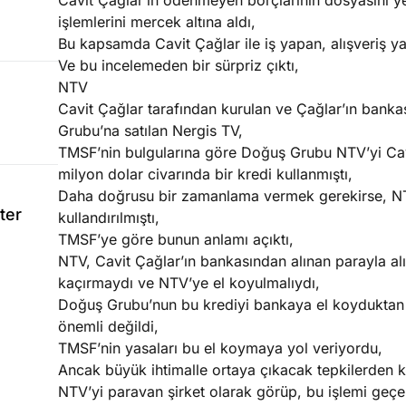
Cavit Çağlar’ın ödenmeyen borçlarının dosyasını y
işlemlerini mercek altına aldı,
Bu kapsamda Cavit Çağlar ile iş yapan, alışveriş ya
Ve bu incelemeden bir sürpriz çıktı,
NTV
Cavit Çağlar tarafından kurulan ve Çağlar’ın bank
Grubu’na satılan Nergis TV,
TMSF’nin bulgularına göre Doğuş Grubu NTV’yi Cavit
milyon dolar civarında bir kredi kullanmıştı,
Daha doğrusu bir zamanlama vermek gerekirse, NTV
ter
kullandırılmıştı,
TMSF’ye göre bunun anlamı açıktı,
NTV, Cavit Çağlar’ın bankasından alınan parayla al
kaçırmaydı ve NTV’ye el koyulmalıydı,
Doğuş Grubu’nun bu krediyi bankaya el koydukta
önemli değildi,
TMSF’nin yasaları bu el koymaya yol veriyordu,
Ancak büyük ihtimalle ortaya çıkacak tepkilerden 
NTV’yi paravan şirket olarak görüp, bu işlemi geç