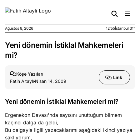
Ağustos 8, 2026
12:55
İstanbul 31°
Yeni dönemin İstiklal Mahkemeleri
e
Ağustos
ları
7, 2026
mi?
yanın kirli
cirinde
Köşe Yazıları
a kimler
Link
Fatih Altaylı
Nisan 14, 2009
?
e
Ağustos
Yeni dönemin İstiklal Mahkemeleri mi?
ları
6, 2026
le yasalar
Ergenekon Davası'nda sayısını unuttuğum bilmem
eranduma
kaçıncı dalga da geldi,
mez
Bu dalgayla ilgili yazacaklarımı aşağıdaki ikinci yazıya
saklıyorum,