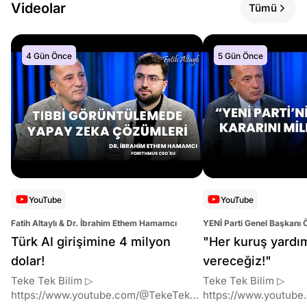
Videolar
Tümü
4 Gün Önce
5 Gün Önce
YouTube
YouTube
Fatih Altaylı & Dr. İbrahim Ethem Hamamcı
YENİ Parti Genel Başkanı 
Altaylı
Türk AI girişimine 4 milyon
"Her kuruş yardı
dolar!
vereceğiz!"
Teke Tek Bilim ▷
Teke Tek Bilim ▷
https://www.youtube.com/@TekeTekBil
https://www.youtube