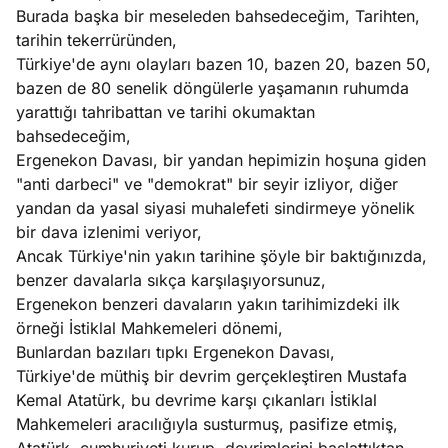
e
Burada başka bir meseleden bahsedeceğim, Tarihten,
Ağustos
ları
5, 2026
tarihin tekerrüründen,
nca stok
Türkiye'de aynı olayları bazen 10, bazen 20, bazen 50,
Köşe
Spor
Otomob
sı caiz
bazen de 80 senelik döngülerle yaşamanın ruhumda
Yazıları
Yazıları
Yazıları
ir!
yarattığı tahribattan ve tarihi okumaktan
bahsedeceğim,
Ergenekon Davası, bir yandan hepimizin hoşuna giden
"anti darbeci" ve "demokrat" bir seyir izliyor, diğer
yandan da yasal siyasi muhalefeti sindirmeye yönelik
bir dava izlenimi veriyor,
Ancak Türkiye'nin yakın tarihine şöyle bir baktığınızda,
benzer davalarla sıkça karşılaşıyorsunuz,
Ergenekon benzeri davaların yakın tarihimizdeki ilk
örneği İstiklal Mahkemeleri dönemi,
Bunlardan bazıları tıpkı Ergenekon Davası,
Türkiye'de müthiş bir devrim gerçekleştiren Mustafa
Kemal Atatürk, bu devrime karşı çıkanları İstiklal
Mahkemeleri aracılığıyla susturmuş, pasifize etmiş,