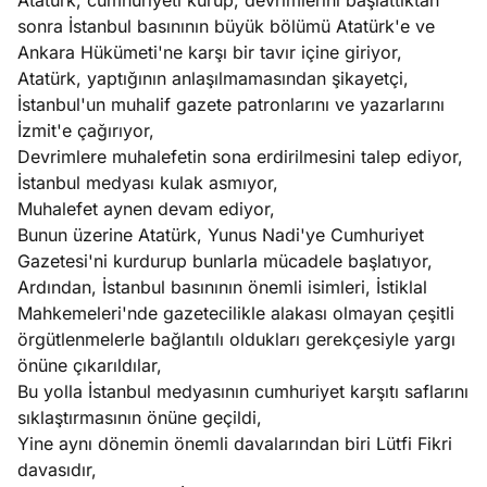
Atatürk, cumhuriyeti kurup, devrimlerini başlattıktan
sonra İstanbul basınının büyük bölümü Atatürk'e ve
Ankara Hükümeti'ne karşı bir tavır içine giriyor,
Atatürk, yaptığının anlaşılmamasından şikayetçi,
İstanbul'un muhalif gazete patronlarını ve yazarlarını
İzmit'e çağırıyor,
Devrimlere muhalefetin sona erdirilmesini talep ediyor,
İstanbul medyası kulak asmıyor,
Muhalefet aynen devam ediyor,
Bunun üzerine Atatürk, Yunus Nadi'ye Cumhuriyet
Gazetesi'ni kurdurup bunlarla mücadele başlatıyor,
Ardından, İstanbul basınının önemli isimleri, İstiklal
Mahkemeleri'nde gazetecilikle alakası olmayan çeşitli
örgütlenmelerle bağlantılı oldukları gerekçesiyle yargı
önüne çıkarıldılar,
Bu yolla İstanbul medyasının cumhuriyet karşıtı saflarını
sıklaştırmasının önüne geçildi,
Yine aynı dönemin önemli davalarından biri Lütfi Fikri
davasıdır,