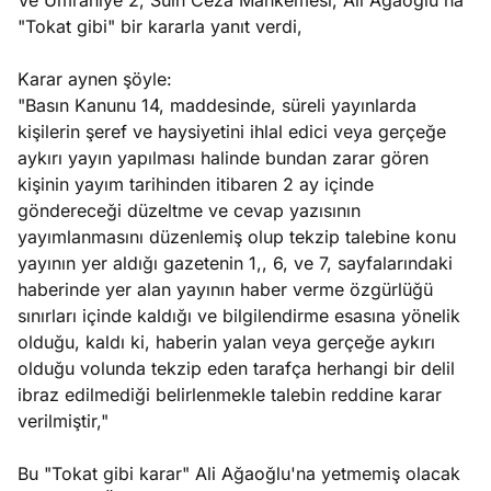
Ve Ümraniye 2, Sulh Ceza Mahkemesi, Ali Ağaoğlu'na
"Tokat gibi" bir kararla yanıt verdi,
Karar aynen şöyle:
"Basın Kanunu 14, maddesinde, süreli yayınlarda
kişilerin şeref ve haysiyetini ihlal edici veya gerçeğe
aykırı yayın yapılması halinde bundan zarar gören
kişinin yayım tarihinden itibaren 2 ay içinde
göndereceği düzeltme ve cevap yazısının
yayımlanmasını düzenlemiş olup tekzip talebine konu
yayının yer aldığı gazetenin 1,, 6, ve 7, sayfalarındaki
haberinde yer alan yayının haber verme özgürlüğü
sınırları içinde kaldığı ve bilgilendirme esasına yönelik
olduğu, kaldı ki, haberin yalan veya gerçeğe aykırı
olduğu volunda tekzip eden tarafça herhangi bir delil
ibraz edilmediği belirlenmekle talebin reddine karar
verilmiştir,"
Bu "Tokat gibi karar" Ali Ağaoğlu'na yetmemiş olacak