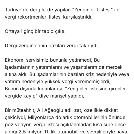
ları
4, 2026
Türkiye'de dergilerde yapılan "Zenginler Listesi" ile
kiye’den
vergi rekortmenleri listesi karşılaştırıldı,
e umutlu
duğumu
Ortaya ilginç bir tablo çıktı,
Köşe
Spor
Otomob
mek ister
Yazıları
Yazıları
Yazıları
iniz?
Dergi zenginlerinin bazıları vergi fakiriydi,
Ekonomi servisimiz bununla yetinmedi, Bu
işadamlarının yatırımlarını ve yaşantılarım da mercek
altına aldı, Bu işadamlarının bazıları kriz nedeniyle veya
yatırım nedeniyle yüksek vergi verememişlerdi,
Bunun dışmda kalanlar ise "Zenginler listesine girenler
vergide kayıp" diye manşet yapıldı,
Bir müteahhit, Ali Ağaoğlu adlı zat, özellikle dikkat
çekiciydi, Milyonlarca dolarlık otomobillerinin önünde
poz veriyor, vergi listesi açıklanmadan kısa süre önce
aldığı 2,5 milyon TL'lik otomobili ve sevgilileriyle hava