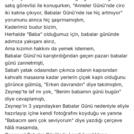
satış görevlisi ile konuşurken, "Anneler Günü'nde ciro
iki katına çıkıyor, Babalar Günü'nde ise hiç artmıyor"
yorumunu alınca hiç şaşırmamıştım,
Kaderimiz budur bizim,
Herhalde "Baba" olduğumuz için, babalar gününde
adımıza yakışanı alırız,
Ama kızımın hakkını da yemek istemem,
Babalar Günü'nü karıştırdığından geçen pazarı babalar
günü zannetmişti,
Sabah yatak odasından çıkınca odanın kapısından
kahvaltı masasına kadar yerlerin çiçek kaplı olduğunu
görünce gülmüş, "Erken davrandın" diye takılmıştım,
Zeynep'te laf mı yok, "Benim babamın günü bugün"
diye cevaplamıştı,
Zeynep'in 3 yaşındayken Babalar Günü nedeniyle eliyle
hazırlayıp içine kendi fotoğrafını koyduğu ve yanına
"Babacım seni çok seviyorum" diye yazdığı çerçeve
hâlâ masamda,