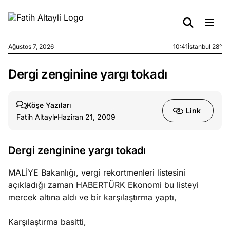
Ağustos 7, 2026
10:41
İstanbul 28°
Dergi zenginine yargı tokadı
e
Ağustos
ları
6, 2026
le yasalar
Köşe Yazıları
Link
eranduma
Fatih Altaylı
Haziran 21, 2009
mez
Dergi zenginine yargı tokadı
e
Ağustos
ları
5, 2026
MALİYE Bakanlığı, vergi rekortmenleri listesini
nca stok
açıkladığı zaman HABERTÜRK Ekonomi bu listeyi
sı caiz
mercek altına aldı ve bir karşılaştırma yaptı,
ir!
Karşılaştırma basitti,
e
Ağustos