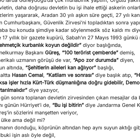
90’larda Güneydoğu’da çok muhabirlik yaptım, Örgütü yakın
letin, daha doğrusu devletin bu işi ihale ettiği askerin onlarl
lerim yaşararak, Aradan 30 yılı aşkın süre geçti, 27 yılı kan
n Cumhurbaşkanı, Güvenlik Zirvesi’ni topladıktan sonra yapı
aba bu konuda şimdiye kadar söylenmedik söz kaldı mı diy
e 17 yıllık bir gazete kupürü, Sabah’ın 27 Mayıs 1993 günkü 
ehmetçik kurbanlık koyun değildir”
diyor başlığında,
nelkurmay Başkanı
Güreş, “100 terörist çemberde”
demiş,
erikalı uzmanın görüşü de var,
“Apo zor durumda”
diyen,
un altında,
“Şehitlerin aileleri kan ağlıyor”
başlığı,
altta
Hasan Cemal
,
“Katliam ve sonrası”
diye başlık atıp,
“H
ksa işler hızla Kürt-Türk düşmanlığına doğru gidebilir, Dem
tarılmalıdır”
diye yazıyor,
r gün sonra toplanan devletin zirvesinden çıkan mesajlar da
ı günün Hürriyet’i de,
“Bu işi bitirin”
diye Jandarma Genel K
eş’in sözlerini manşetten veriyor,
 ülke ama değil mi?
anın donduğu, köprünün altından hep aynı suyun aktığı gibi 
buki işin aslı öyle değil,