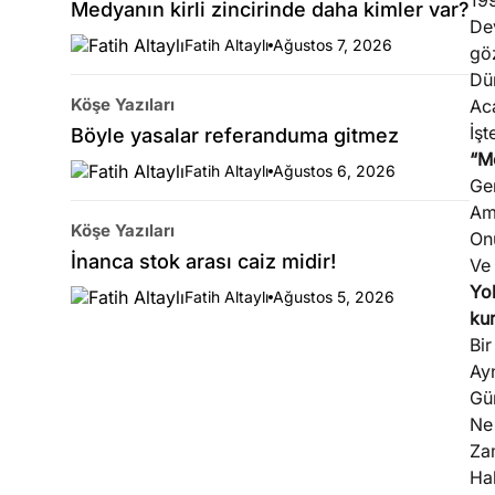
19
Medyanın kirli zincirinde daha kimler var?
Dev
Fatih Altaylı
Ağustos 7, 2026
göz
Dü
Köşe Yazıları
Ac
İşt
Böyle yasalar referanduma gitmez
“M
Fatih Altaylı
Ağustos 6, 2026
Ge
Am
Köşe Yazıları
On
İnanca stok arası caiz midir!
Ve 
Yo
Fatih Altaylı
Ağustos 5, 2026
kur
Bi
Ayn
Gür
Ne
Zam
Hal