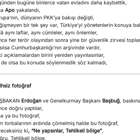
günden bugüne binlerce vatan evladını daha kaybettik,
ma
Apo
yakalandı,
upa’nın, dünyanın PKK’ya bakışı değişti,
işmeyen bir tek şey var, Türkiye’yi yönetenlerin konuya bakı
â aynı laflar, aynı cümleler, aynı önlemler,
ce her terör olayından sonra yine bir güvenlik zirvesi top
ılsa Cumhurbaşkanlığı’nın arşivinde vardır,
i açıklamalardan birini yeniden yayınlasınlar,
 de olsa bu konuda söylenmedik söz kalmadı,
ihsiz fotoğraf
ŞBAKAN
Erdoğan
ve Genelkurmay Başkanı
Başbuğ
, baskına
ce doğru yaptılar,
a ya bu fotoğraf,
m torbalarının ardında çömelmiş halde bu fotoğraf,
eceksiniz ki
, “Ne yapsınlar, Tehlikeli bölge”
,
ru, Tehlikeli bölge,