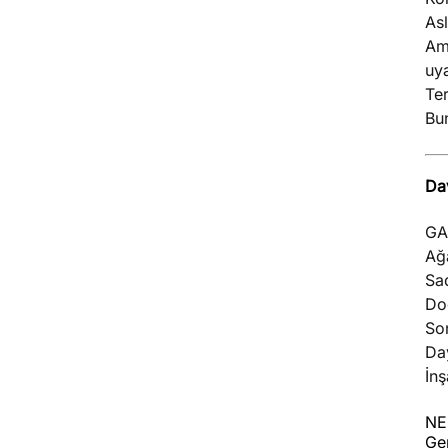
Asl
Am
uy
Te
Bu
Da
GA
Ağa
Sad
Doğ
Son
Da
İnş
NE
Ge