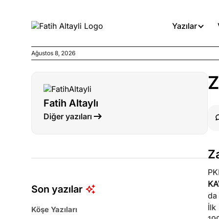
Yazılar
Ağustos 8, 2026
Köşe Yazıları
Z
Medyanın kirli zincirinde dah
Fatih Altaylı
Köşe Yazıları
Diğer yazıları
Böyle yasalar referanduma g
Köşe Yazıları
Z
İnanca stok arası caiz midir!
PK
KA
Son yazılar
d
İlk
Köşe Yazıları