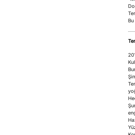
Doğ
Te
Bu 
Ter
201
Ku
Bu
Şi
Ter
yo
Hed
Şun
eng
Haz
Yüz
Ko