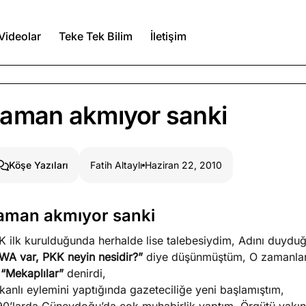
Videolar
Teke Tek Bilim
İletişim
Ağustos 7, 2026
aman akmıyor sanki
a kimler var?
Ağustos 6, 2026
Fatih Altaylı
Haziran 22, 2010
Köşe Yazıları
itmez
Ağustos 5, 2026
aman akmıyor sanki
K ilk kurulduğunda herhalde lise talebesiydim, Adını duy
Köşe Yazıları
Spor Yazıları
WA var, PKK neyin nesidir?”
diye düşünmüştüm, O zamanlar
a
“Mekaplılar”
denirdi,
 kanlı eylemini yaptığında gazeteciliğe yeni başlamıştım,