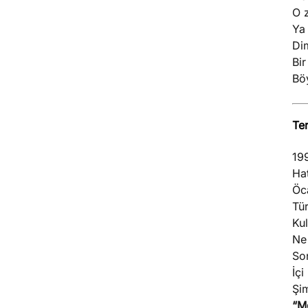
O 
Ya 
Dim
Bi
Böy
Te
19
Ha
Öc
Tür
Kul
Ne 
Son
İçi
Şim
“Me