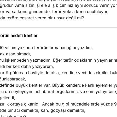
rudur, Ama sizin işi ele alış biçiminiz aynı sonucu vermiyo
rör varsa konu gündemde, terör yoksa konu unutuluyor,
da teröre cesaret veren bir unsur değil mi?
örün hedefi kentler
0 yılının yazında terörün tırmanacağını yazdım,
lak asan olmadı,
nu işkembeden yazmadım, Eğer terör odaklarının yayınlarını 
mdi bir kez daha yazıyorum,
ör örgütü can havliyle de olsa, kendine yeni destekçiler bul
ğunlaştıracak,
efinde büyük kentler var, Büyük kentlerde kanlı eylemler ya
u da söyleyeyim, istihbarat örgütlerimiz ve emniyet iyi bi
ellendi,
ırlık ortaya çıkarıldı, Ancak bu gibi mücadelelerde yüzde 9
de bir acı demektir, kan, gözyaşı demektir,
rkacak mıyız?