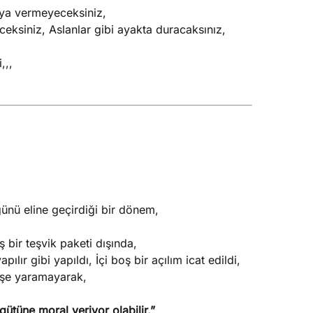
aya vermeyeceksiniz,
ceksiniz, Aslanlar gibi ayakta duracaksınız,
,,,
ğünü eline geçirdiği bir dönem,
 bir teşvik paketi dışında,
lır gibi yapıldı, İçi boş bir açılım icat edildi,
 işe yaramayarak,
ütüne moral veriyor olabilir,”