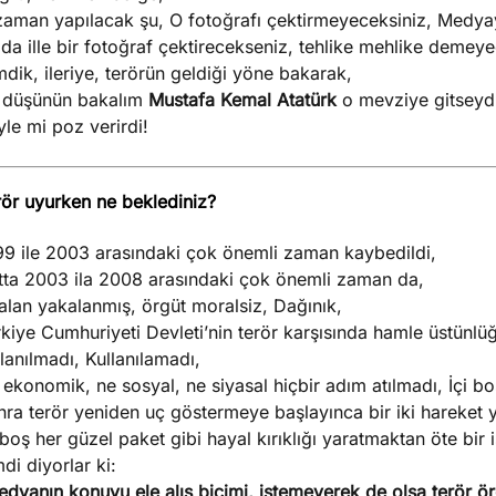
zaman yapılacak şu, O fotoğrafı çektirmeyeceksiniz, Medy
da ille bir fotoğraf çektirecekseniz, tehlike mehlike demeye
dik, ileriye, terörün geldiği yöne bakarak,
r düşünün bakalım
Mustafa Kemal Atatürk
o mevziye gitseydi
le mi poz verirdi!
rör uyurken ne beklediniz?
99 ile 2003 arasındaki çok önemli zaman kaybedildi,
tta 2003 ila 2008 arasındaki çok önemli zaman da,
alan yakalanmış, örgüt moralsiz, Dağınık,
kiye Cumhuriyeti Devleti’nin terör karşısında hamle üstünlü
lanılmadı, Kullanılamadı,
ekonomik, ne sosyal, ne siyasal hiçbir adım atılmadı, İçi boş
ra terör yeniden uç göstermeye başlayınca bir iki hareket yapı
 boş her güzel paket gibi hayal kırıklığı yaratmaktan öte bir
di diyorlar ki:
dyanın konuyu ele alış biçimi, istemeyerek de olsa terör örg