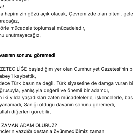
a!
a hepimizin gözü açık olacak, Çevremizde olan biteni, gelen
aracağız,
rörle mücadele toplumsal mücadeledir,
nu unutmayacağız,
vasının sonunu göremedi
ZETECİLİĞE başladığım yer olan Cumhuriyet Gazetesi’nin ba
bey’i kaybettik,
ece Türk basınına değil, Türk siyasetine de damga vuran bi
rusuyla, yanlışıyla değerli ve önemli bir adamdı,
 iki yılda yaşadıkları zaten mücadelelerle, işkencelerle, bas
yanamadı, Sanığı olduğu davanın sonunu göremedi,
allah diğerleri görebilir,
 ZAMAN ADAM OLURUZ?
nçlerin yazdığı destanla övünmediğimiz zaman