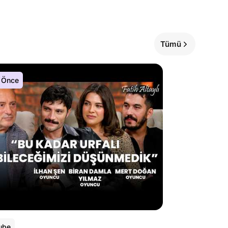
Tümü
 Önce
ube