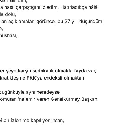
dan tanıdım,
a nasıl çarpıştığını izledim, Hatırladıkça hâlâ
la dolu,
lan açıklamaları görünce, bu 27 yılı düşündüm,
e,
nüshası,
er şeye karşın serinkanlı olmakta fayda var,
okratikleşme PKK’ya endeksli olmaktan
 bugünküyle aynı neredeyse,
omutanı’na emir veren Genelkurmay Başkanı
bir izlenime kapılıyor insan,