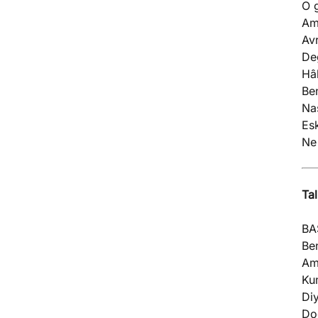
O 
A
Avr
Değ
Hâl
Ben
Nas
Esk
Ne
Tal
BA
Ben
Am
Ku
Diy
Doğ