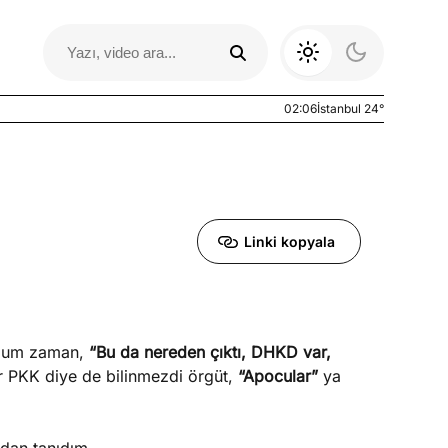
02:06
İstanbul 24°
Linki kopyala
duğum zaman,
“Bu da nereden çıktı, DHKD var,
Otomobil Yazıları
 PKK diye de bilinmezdi örgüt,
“Apocular”
ya