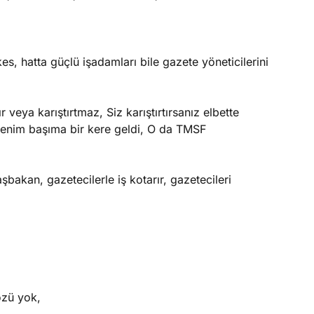
s, hatta güçlü işadamları bile gazete yöneticilerini
 veya karıştırtmaz, Siz karıştırtırsanız elbette
benim başıma bir kere geldi, O da TMSF
akan, gazetecilerle iş kotarır, gazetecileri
özü yok,