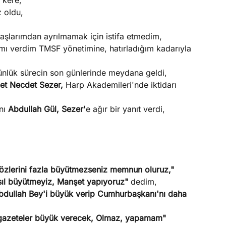
 kere,
 oldu,
aşlarımdan ayrılmamak için istifa etmedim,
mı verdim TMSF yönetimine, hatırladığım kadarıyla
günlük sürecin son günlerinde meydana geldi,
et Necdet Sezer,
Harp Akademileri'nde iktidarı
nı
Abdullah Gül, Sezer'
e ağır bir yanıt verdi,
özlerini fazla büyütmezseniz memnun oluruz,"
sıl büyütmeyiz, Manşet yapıyoruz"
dedim,
 Abdullah Bey'i büyük verip Cumhurbaşkanı'nı daha
 gazeteler büyük verecek, Olmaz, yapamam"