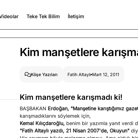
Videolar
Teke Tek Bilim
İletişim
Ağustos 6, 2026
Kim manşetlere karışma
itmez
Ağustos 5, 2026
Fatih Altaylı
Mart 12, 2011
Köşe Yazıları
Ağustos 4, 2026
Kim manşetlere karışmadı ki!
duğumu bilmek
BAŞBAKAN
Erdoğan, "Manşetine karıştığımız gaze
Köşe Yazıları
Spor Yazıları
karışmadıklarını söylemek için,
Kemal Kılıçdaroğlu,
benim bir yazımla yanıt verdi 
"Fatih Altaylı yazdı, 21 Nisan 2007'de, Okuyun"
diy