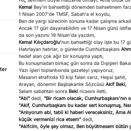
Hiç sevmem böyle malzeme olmayı, Ama olduk bir
Kemal
Bey'in bahsettiği dönemden bahsetmem farz
1 Nisan 2007'de TMSF, Sabah'a el koydu,
Ben de yargı sürecinin sonuna kadar çalışma arkad
Ancak 17 gün dayanabildim ve 17 Nisan günü istifa
da son yazımı 19 Nisan'da yazdım,
Kemal Kılıçdaroğlu'
nun bahsettiği olay işte bu 17 
Hatırlayan hatırlar, o günlerde Cumhurbaşkanı
Ahm
hedef alan çok ağır bir konuşma yaptı,
Bu konuşmadan birkaç gün sonra da Dışişleri Baka
ter
Yazı işleri toplantısında gazeteyi yapıyoruz,
Masanın etrafında 10 kişi falan varız, Hepsi şahit,
Arayan, dönemin Başbakanlık Sözcüsü
Akif Beki,
Selam sabahtan sonra
Beki
ricasını iletti,
"Abi"
dedi,
"Bir ricam olacak, Cumhurbaşkanı'nın s
"Akif, Cumhurbaşkanı bu kadar sert konuşmuş, Na
"Anlıyorum abi, tabii ki haberi vereceksiniz, Ama
küçük vermenizi rica etsem"
dedi,
"Akifcim, öyle şey olmaz, Ben büyütmesem bütün