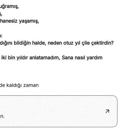
 uğramış,
ş,
shanesiz yaşamış,
a:
ını bildiğin halde, neden otuz yıl çile çektirdin?
iki bin yıldır anlatamadım, Sana nasıl yardım
de kaldığı zaman
n.