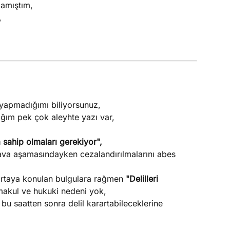
lamıştım,
,
 yapmadığımı biliyorsunuz,
zdığım pek çok aleyhte yazı var,
 sahip olmaları gerekiyor",
 dava aşamasındayken cezalandırılmalarını abes
le ortaya konulan bulgulara rağmen
"Delilleri
r makul ve hukuki nedeni yok,
bu saatten sonra delil karartabileceklerine