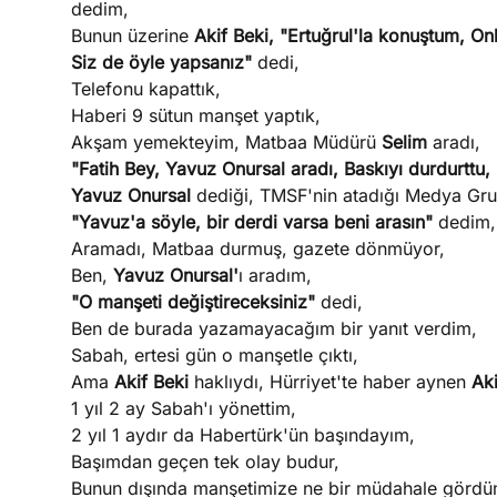
dedim,
Bunun üzerine
Akif Beki,
"Ertuğrul'la konuştum, O
Siz de öyle yapsanız"
dedi,
Telefonu kapattık,
Haberi 9 sütun manşet yaptık,
Akşam yemekteyim, Matbaa Müdürü
Selim
aradı,
"Fatih Bey, Yavuz Onursal aradı, Baskıyı durdurttu,
Yavuz Onursal
dediği, TMSF'nin atadığı Medya Gru
"Yavuz'a söyle, bir derdi varsa beni arasın"
dedim,
Aramadı, Matbaa durmuş, gazete dönmüyor,
Ben,
Yavuz Onursal'
ı aradım,
"O manşeti değiştireceksiniz"
dedi,
Ben de burada yazamayacağım bir yanıt verdim,
Sabah, ertesi gün o manşetle çıktı,
Ama
Akif Beki
haklıydı, Hürriyet'te haber aynen
Aki
1 yıl 2 ay Sabah'ı yönettim,
2 yıl 1 aydır da Habertürk'ün başındayım,
Başımdan geçen tek olay budur,
Bunun dışında manşetimize ne bir müdahale gördüm,