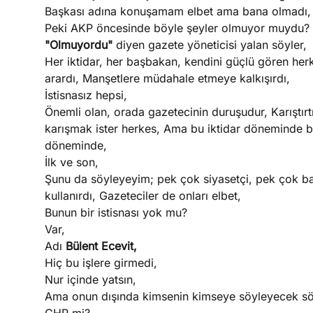
Başkası adına konuşamam elbet ama bana olmadı,
Peki AKP öncesinde böyle şeyler olmuyor muydu?
"Olmuyordu"
diyen gazete yöneticisi yalan söyler,
Her iktidar, her başbakan, kendini güçlü gören herke
arardı, Manşetlere müdahale etmeye kalkışırdı,
İstisnasız hepsi,
Önemli olan, orada gazetecinin duruşudur, Karıştırtır
karışmak ister herkes, Ama bu iktidar döneminde 
döneminde,
İlk ve son,
Şunu da söyleyeyim; pek çok siyasetçi, pek çok başb
kullanırdı, Gazeteciler de onları elbet,
Bunun bir istisnası yok mu?
Var,
Adı
Bülent Ecevit,
Hiç bu işlere girmedi,
Nur içinde yatsın,
Ama onun dışında kimsenin kimseye söyleyecek s