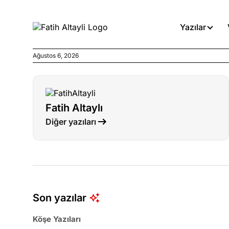
Yazılar
Ağustos 6, 2026
Köşe Yazıları
Böyle yasalar referanduma g
Fatih Altaylı
Köşe Yazıları
Diğer yazıları
İnanca stok arası caiz midir!
Köşe Yazıları
Türkiye’den niye umutlu ol
ister misiniz?
Son yazılar
Köşe Yazıları