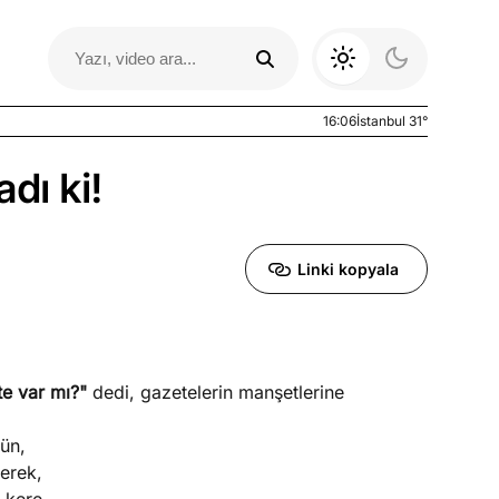
16:06
İstanbul 31°
dı ki!
Linki kopyala
te var mı?"
dedi, gazetelerin manşetlerine
Otomobil Yazıları
dün,
erek,