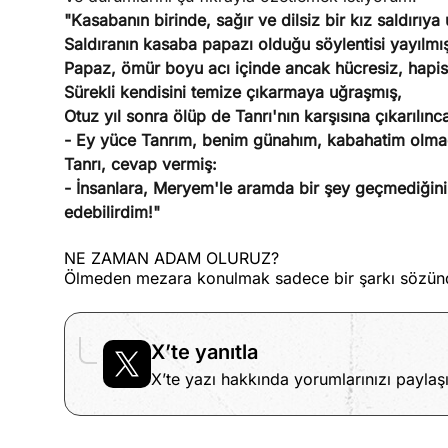
"Kasabanın birinde, sağır ve dilsiz bir kız saldırıya
Saldıranın kasaba papazı olduğu söylentisi yayılmı
Papaz, ömür boyu acı içinde ancak hücresiz, hapi
Sürekli kendisini temize çıkarmaya uğraşmış,
Otuz yıl sonra ölüp de Tanrı'nın karşısına çıkarılınc
- Ey yüce Tanrım, benim günahım, kabahatim olmadığ
Tanrı, cevap vermiş:
- İnsanlara, Meryem'le aramda bir şey geçmediğini 
edebilirdim!"
NE ZAMAN ADAM OLURUZ?
Ölmeden mezara konulmak sadece bir şarkı sözün
X’te yanıtla
X’te yazı hakkında yorumlarınızı paylaşı