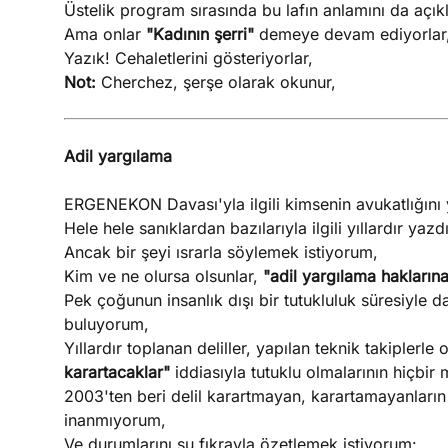
Üstelik program sırasında bu lafın anlamını da açık
Ama onlar
"Kadının şerri"
demeye devam ediyorlar
Yazık! Cehaletlerini gösteriyorlar,
Not:
Cherchez, şerşe olarak okunur,
Adil yargılama
ERGENEKON Davası'yla ilgili kimsenin avukatlığını
Hele hele sanıklardan bazılarıyla ilgili yıllardır ya
Ancak bir şeyi ısrarla söylemek istiyorum,
Kim ve ne olursa olsunlar,
"adil yargılama haklarına
Pek çoğunun insanlık dışı bir tutukluluk süresiyle
buluyorum,
Yıllardır toplanan deliller, yapılan teknik takipler
karartacaklar"
iddiasıyla tutuklu olmalarının hiçbi
2003'ten beri delil karartmayan, karartamayanların 
inanmıyorum,
Ve durumlarını şu fıkrayla özetlemek istiyorum: