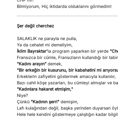
CHP mi?
Bilmiyorum, Hiç iktidarda olduklarını görmedim!
Şer değil cherchez
SALAKLIK ne parayla ne pulla,
Ya da cehalet mi demeliyim,
İklim Bayraktar'
la program yaparken bir yerde
"Ch
Fransızca bir cümle, Fransızların kullandığı bir tabir
"Kadını arayın"
demek,
"Bir erkeğin bir kusurunu, bir kabahatini mi arıyor
Erkeklerin zafiyetini göstermek amacıyla kullanılır,
Bazı cahil köşe yazarları, bu cümleyi almışlar ve b
"Kadınlara hakaret etmişim,"
Niye?
Çünkü
"Kadının şerri"
demişim,
Lafı kulağından değil, başka yerinden duyarsan öyl
Hele hele kendini göstermeye çalıştığın kadar bilgil