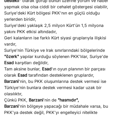
destekli"
olarak görüp bunun üzerine yorum ve haber
yapmak olsa olsa ciddi bir cehalet göstergesi olabilir,
Suriye'deki Kürt bölgesi PKK'nın en güçlü olduğu
yerlerden biridir,
Suriye'deki yaklaşık 2,5 milyon Kürt'ün 1,5 milyona
yakını PKK etkisi altındadır,
Geri kalanların ise farklı Kürt siyasi gruplarıyla ilişkisi
vardır,
Suriye'nin Türkiye ve Irak sınırlarındaki bölgelerinde
"özerk"
yapılar kurduğu söylenen PKK'lılar, Suriye'de
Esad
karşıtları değildir,
Tam aksine bunlar,
Esad
'ın oyun planının bir parçası
olarak
Esad
tarafından desteklenen gruplardır,
Barzani
'nin, bu PKK oluşumlarına destek vermesi ise
Türkiye'nin bunlara destek vermesi kadar uzak bir
olasılıktır,
Çünkü PKK,
Barzani
'nin de
"hasmıdır",
Barzani
'nin bölgeye yapacağı bir müdahale varsa, bu
PKK'ya destek değil, PKK'yı engelleyici nitelikte