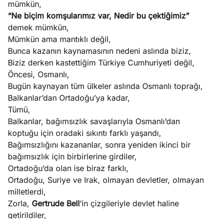
mümkün,
e
Ağustos
“Ne biçim komşularımız var, Nedir bu çektiğimiz”
ları
5, 2026
demek mümkün,
nca stok
Mümkün ama mantıklı değil,
Köşe
Spor
Otomob
sı caiz
Bunca kazanın kaynamasının nedeni aslında biziz,
Yazıları
Yazıları
Yazıları
ir!
Biziz derken kastettiğim Türkiye Cumhuriyeti değil,
Öncesi, Osmanlı,
Bugün kaynayan tüm ülkeler aslında Osmanlı toprağı,
Balkanlar’dan Ortadoğu’ya kadar,
Tümü,
Balkanlar, bağımsızlık savaşlarıyla Osmanlı’dan
koptuğu için oradaki sıkıntı farklı yaşandı,
Bağımsızlığını kazananlar, sonra yeniden ikinci bir
bağımsızlık için birbirlerine girdiler,
Ortadoğu’da olan ise biraz farklı,
Ortadoğu, Suriye ve Irak, olmayan devletler, olmayan
milletlerdi,
Zorla,
Gertrude Bell
’in çizgileriyle devlet haline
getirildiler,