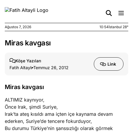
Ağustos 7, 2026
10:54
İstanbul 28°
Miras kavgası
e
Ağustos
ları
7, 2026
yanın kirli
Köşe Yazıları
Link
cirinde
Fatih Altaylı
Temmuz 26, 2012
a kimler
?
Miras kavgası
e
Ağustos
ALTIMIZ kaynıyor,
ları
6, 2026
Önce Irak, şimdi Suriye,
le yasalar
Irak’ta ateş kısıldı ama içten içe kaynama devam
eranduma
ederken, Suriye’de tencere fokurduyor,
mez
Bu durumu Türkiye’nin şanssızlığı olarak görmek