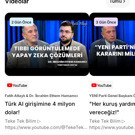
Videolar
Tümü
2 Gün Önce
3 Gün Önce
YouTube
YouTube
Fatih Altaylı & Dr. İbrahim Ethem Hamamcı
YENİ Parti Genel Başkanı 
Altaylı
Türk AI girişimine 4 milyon
"Her kuruş yardı
dolar!
vereceğiz!"
Teke Tek Bilim ▷
Teke Tek Bilim ▷
https://www.youtube.com/@TekeTekBil
https://www.youtube
im 00:00 Giriş 01:51 İbrahim Ethem
im 00:00 Giriş 01:58 Butlan kararı 05:58