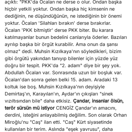
açıktı: "PKK'da Öcalan ne derse o olur. Ondan başka
hiçbir yetkili yoktur. Ondan başka hiç kimsenin ne
dediğinin, ne düşündüğünün, ne istediğinin bir önemi
yoktur. Öcalan 'Silahları bırakın' derse bırakırlar.
Öcalan 'PKK bitmiştir' derse PKK biter. Bu karara
katılmayanlar bunun bedelini canlarıyla öderler. Bazıları
ayrılıp başka bir örgüt kurabilir. Ama onun da şansı
olmaz" dedi. Muhsin Kızılkaya'nın söyledikleri, bizim
gibi örgütü yakından tanıyıp bilenler için yüzde yüz
doğru bir tespit. PKK'da "2. adam" diye bir şey yok.
Abdullah Öcalan var. Sonrasında uzun bir boşluk var.
Öcalan'dan sonra gelen belki 15. adam. Aradaki 13
koltuk ise boş. Muhsin Kızılkaya'nın deyişiyle
Demirtaş'ın, Karayılan'ın, Aydar'ın çıkışları "sinek
vızıltısından bile" daha etkisiz.
Çandar, insanlar ölsün,
terör sürsün mü istiyor
CENGİZ Çandar'ın amacını,
derdini, isteğini anlayabilmiş değilim. Son olarak Orhan
Miroğlu'nu "Caş" ilan etti. "Caş" Kürt siyasetinde
kullanılan bir terim. Aslında "eşek yavrusu", daha