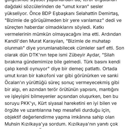
ları
4, 2026
dağdaki sözcülerinden de "umut kıran" sesler
kiye’den
yükseliyor. Önce BDP Eşbaşkanı Selahattin Demirtaş,
e umutlu
"Bizimle de görüşülmeden bir yere varılamaz" dedi ve
duğumu
süreçten haberdar olmadıklarını söyledi. Katkı
Köşe
Spor
Otomob
mek ister
vermelerinin mümkün olmayacağını ima etti. Ardından
Yazıları
Yazıları
Yazıları
iniz?
Kandil'den Murat Karayılan, "Bizimle de muhatap
olunmalı" diye yorumlanabilecek cümleler sarf etti. Son
olarak dün DTK'nın tepe ismi Zübeyir Aydar, "Silah
bırakma gündemimize bile gelmedi. Türk basını kendi
çalıp kendi oynuyor" diye bir demeç patlattı. Ortada
umut kıran bir kakofoni var gibi görünürken ve sanki
Öcalan'ın yürüttüğü süreç sonuç vermeyecekmiş gibi
bir algı, en azından terör örütünün yapısını, mantığını
ve işleyişini bilmeyenler açısından oluşurken, ben bu
soruyu PKK'yı, Kürt siyasal hareketini en iyi bilen ve
örgüte ve uzantılarına hep mesafeli durduğu için,
objektif değerlendirme yapma imkânına sahip olan
Muhsin Kızılkaya'ya sordum. Kızılkaya'nın yanıtı çok