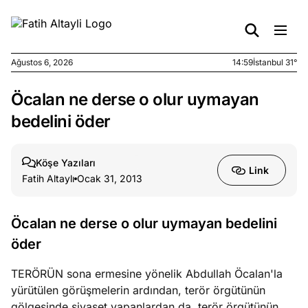
Ağustos 6, 2026
14:59
İstanbul 31°
Öcalan ne derse o olur uymayan
e
Ağustos
ları
6, 2026
bedelini öder
le yasalar
eranduma
Köşe Yazıları
mez
Link
Fatih Altaylı
Ocak 31, 2013
e
Ağustos
ları
5, 2026
Öcalan ne derse o olur uymayan bedelini
nca stok
öder
sı caiz
ir!
TERÖRÜN sona ermesine yönelik Abdullah Öcalan'la
yürütülen görüşmelerin ardından, terör örgütünün
e
Ağustos
gölgesinde siyaset yapanlardan da, terör örgütünün