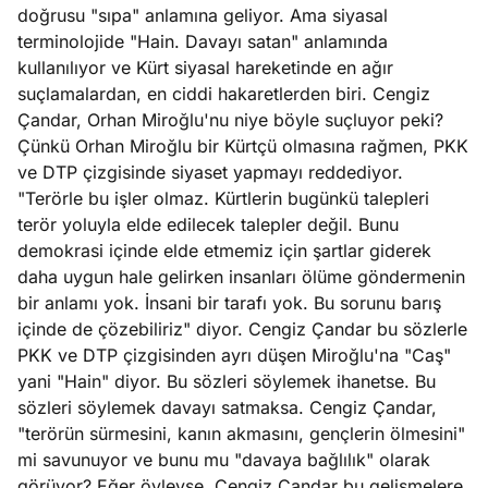
doğrusu "sıpa" anlamına geliyor. Ama siyasal
terminolojide "Hain. Davayı satan" anlamında
kullanılıyor ve Kürt siyasal hareketinde en ağır
suçlamalardan, en ciddi hakaretlerden biri. Cengiz
Çandar, Orhan Miroğlu'nu niye böyle suçluyor peki?
Çünkü Orhan Miroğlu bir Kürtçü olmasına rağmen, PKK
ve DTP çizgisinde siyaset yapmayı reddediyor.
"Terörle bu işler olmaz. Kürtlerin bugünkü talepleri
terör yoluyla elde edilecek talepler değil. Bunu
demokrasi içinde elde etmemiz için şartlar giderek
daha uygun hale gelirken insanları ölüme göndermenin
bir anlamı yok. İnsani bir tarafı yok. Bu sorunu barış
içinde de çözebiliriz" diyor. Cengiz Çandar bu sözlerle
PKK ve DTP çizgisinden ayrı düşen Miroğlu'na "Caş"
yani "Hain" diyor. Bu sözleri söylemek ihanetse. Bu
sözleri söylemek davayı satmaksa. Cengiz Çandar,
"terörün sürmesini, kanın akmasını, gençlerin ölmesini"
mi savunuyor ve bunu mu "davaya bağlılık" olarak
görüyor? Eğer öyleyse, Cengiz Çandar bu gelişmelere