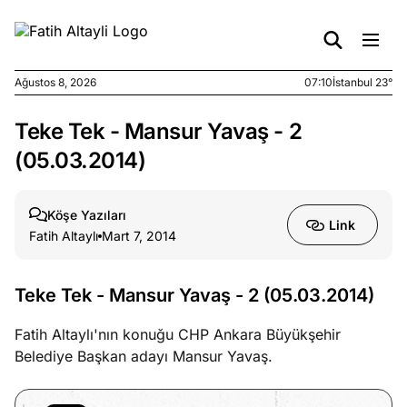
Ağustos 8, 2026
07:10
İstanbul 23°
Teke Tek - Mansur Yavaş - 2
e
Ağustos
ları
7, 2026
(05.03.2014)
yanın kirli
cirinde
Köşe Yazıları
a kimler
Link
Fatih Altaylı
Mart 7, 2014
?
e
Ağustos
Teke Tek - Mansur Yavaş - 2 (05.03.2014)
ları
6, 2026
le yasalar
Fatih Altaylı'nın konuğu CHP Ankara Büyükşehir
eranduma
Belediye Başkan adayı Mansur Yavaş.
mez