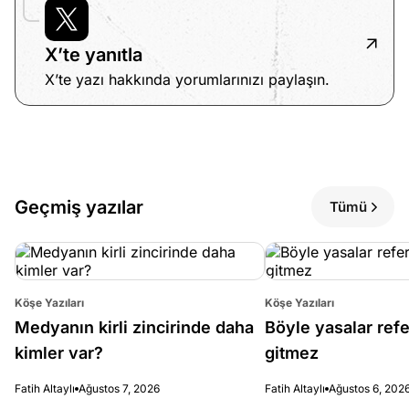
e
Ağustos
ları
5, 2026
X’te yanıtla
nca stok
Köşe
Spor
Otomob
sı caiz
X’te yazı hakkında yorumlarınızı paylaşın.
Yazıları
Yazıları
Yazıları
ir!
Geçmiş yazılar
Tümü
Köşe Yazıları
Köşe Yazıları
Medyanın kirli zincirinde daha
Böyle yasalar re
kimler var?
gitmez
Fatih Altaylı
Ağustos 7, 2026
Fatih Altaylı
Ağustos 6, 202