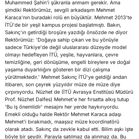
Muhammed Şahin'i şükranla anmam gerekir. Ama
şimdiki Rektörümüz, sevgili arkadaşım Mehmet
Karaca'nın buradaki rolü en büyüktür. Mehmet 2013'te
İTÜ'de bir yeşil kampus projesi başlatmıştı. Bakın,
Sakınç'ın getirdiği broşüre yazdığı önsözde ne diyor
Rektörümüz: 'Doğaya sahip çıkan ve bu yönüyle
sadece Türkiye'de değil uluslararası düzeyde model
olmayı hedefleyen İTÜ, yeşile, hayvanlara, çevre
temizliğine, geri dönüşüme, engelli bireylere ve doğal
yaşama duyarlılığını gösteren bir dizi çalışma
yürütmektedir.' Mehmet Sakınç İTÜ'ye geldiği andan
itibaren, son çeyrek yüzyıldır müze de müze diye
çırpınıyordu. Nüzhet de (İTÜ Avrasya Enstitüsü Müdürü
Prof. Nüzhet Dalfes) Mehmet'e her fırsatta alkış tutup
'Bu iş önemlidir' mesajını her yerde haykırıyordu.
Emekli olduğu halde Rektör Mehmet Karaca adaşı
Mehmet'i bırakmadı, maaşsız müze koordinatörü
olarak atadı. Sakınç da zevkle kabul etti. Bilim aşkı işte
böyle bir şeydir. Parayla satılmaz da alınmaz da. Bu