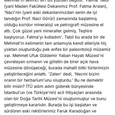
Mehmet'in sevinci sırf bu yüzden değildi: 'Fatma' dedi
(yani Maden Fakültesi Dekanımız Prof. Fatma Arslan),
'Naci'nin (yani eski dekanlarımızdan senin de iyi
tanıdığın Prof. Naci Görür) zamanında başlatmış
olduğu koridor mineraloji ve petrografi müzesine el
attı. Çok güzel yeni mineraller gelmiş. Teşhire
başlıyoruz. Fatma'yı kutladım'. Tabii bu arada bir de
Mehmet'in kelimenin tam anlamıyla kendi elleriyle hiç
yoktan oluşturduğu pek enfes bir paleontoloji müzemiz
var. Mehmet Ufuk Güldemir Yaban Hayatı Müzesi'ni
çevreleyen ormanın ve göletin de birer açık hava
müzesine dönüşeceği, burada mahalli bitki türlerimizin
yetiştirileceğini anlattı. 'Zaten' dedi, 'Necmi bizim
oranın bir herbarium'unu oluşturdu.' Bu ne demektir
bilir misin? İTÜ adım adım giderek bünyesinde
İstanbul'un (ve Türkiye'nin) acil ihtiyaçları arasında
olan bir Doğa Tarihi Müzesi'ni oluşturmuştur ve bunu
geliştirmeye kararlıdır. Burada bu işi başlatan ve
sürdüren eski rektörlerimiz Faruk Karadoğan ve