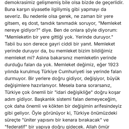
demokrasimiz gelişmemiş bile olsa bizde de geçerlidir.
e
Ağustos
Buna karşın siyasetle ilgiliymiş gibi yapmayı da
ları
5, 2026
severiz. Bu nedenle olsa gerek, ne zaman bir yere
nca stok
gitsem, eş dost, tanıdık tanımadık soruyor, "Memleket
Köşe
Spor
Otomob
sı caiz
nereye gidiyor?" diye. Ben de onlara şöyle diyorum:
Yazıları
Yazıları
Yazıları
ir!
"Memleketin bir yere gittiği yok. Yerinde duruyor."
Tabii bu son derece gayri ciddi bir yanıt. Memleket
yerinde duruyor da, bu memleket bizim bildiğimiz
memleket mi? Aslına bakarsınız memleketin yerinde
durduğu falan da yok. Memleket değimiz, eğer 1923
yılında kurulmuş Türkiye Cumhuriyeti ise yerinde falan
durmuyor. Bir yerlere doğru gidiyor, değişiyor, büyük
değişimlere hazırlanıyor. Mesela bana sorarsanız,
Türkiye çok önemli bir "idari değişikliğe" doğru koşar
adım gidiyor. Başkanlık sistemi falan demeyeceğim,
çok daha önemli ve kökten bir değişimin arifesindeyiz
gibi geliyor. Öyle görünüyor ki, Türkiye önümüzdeki
süreçte "üniter yapısını bir kenara bırakacak" ve
"federatif" bir yapıya doğru gidecek. Allah ömür