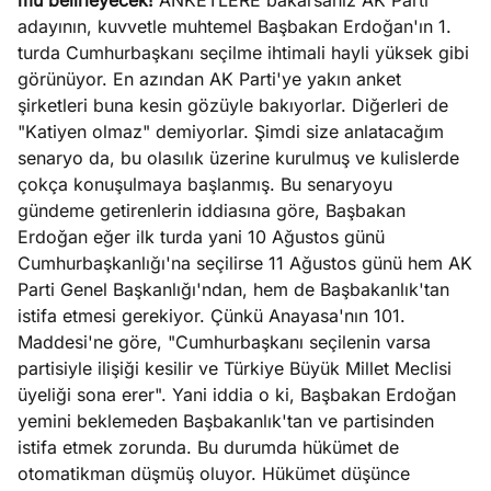
mü belirleyecek!
ANKETLERE bakarsanız AK Parti
adayının, kuvvetle muhtemel Başbakan Erdoğan'ın 1.
turda Cumhurbaşkanı seçilme ihtimali hayli yüksek gibi
görünüyor. En azından AK Parti'ye yakın anket
şirketleri buna kesin gözüyle bakıyorlar. Diğerleri de
"Katiyen olmaz" demiyorlar. Şimdi size anlatacağım
senaryo da, bu olasılık üzerine kurulmuş ve kulislerde
çokça konuşulmaya başlanmış. Bu senaryoyu
gündeme getirenlerin iddiasına göre, Başbakan
Erdoğan eğer ilk turda yani 10 Ağustos günü
Cumhurbaşkanlığı'na seçilirse 11 Ağustos günü hem AK
Parti Genel Başkanlığı'ndan, hem de Başbakanlık'tan
istifa etmesi gerekiyor. Çünkü Anayasa'nın 101.
Maddesi'ne göre, "Cumhurbaşkanı seçilenin varsa
partisiyle ilişiği kesilir ve Türkiye Büyük Millet Meclisi
üyeliği sona erer". Yani iddia o ki, Başbakan Erdoğan
yemini beklemeden Başbakanlık'tan ve partisinden
istifa etmek zorunda. Bu durumda hükümet de
otomatikman düşmüş oluyor. Hükümet düşünce