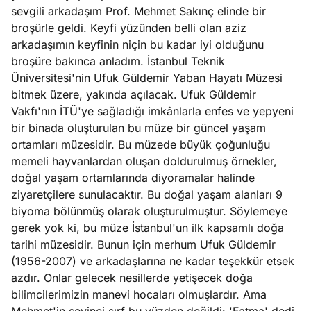
sevgili arkadaşım Prof. Mehmet Sakınç elinde bir
broşürle geldi. Keyfi yüzünden belli olan aziz
arkadaşımın keyfinin niçin bu kadar iyi olduğunu
broşüre bakınca anladım. İstanbul Teknik
Üniversitesi'nin Ufuk Güldemir Yaban Hayatı Müzesi
bitmek üzere, yakında açılacak. Ufuk Güldemir
Vakfı'nın İTÜ'ye sağladığı imkânlarla enfes ve yepyeni
bir binada oluşturulan bu müze bir güncel yaşam
ortamları müzesidir. Bu müzede büyük çoğunluğu
memeli hayvanlardan oluşan doldurulmuş örnekler,
doğal yaşam ortamlarında diyoramalar halinde
ziyaretçilere sunulacaktır. Bu doğal yaşam alanları 9
biyoma bölünmüş olarak oluşturulmuştur. Söylemeye
gerek yok ki, bu müze İstanbul'un ilk kapsamlı doğa
tarihi müzesidir. Bunun için merhum Ufuk Güldemir
(1956-2007) ve arkadaşlarına ne kadar teşekkür etsek
azdır. Onlar gelecek nesillerde yetişecek doğa
bilimcilerimizin manevi hocaları olmuşlardır. Ama