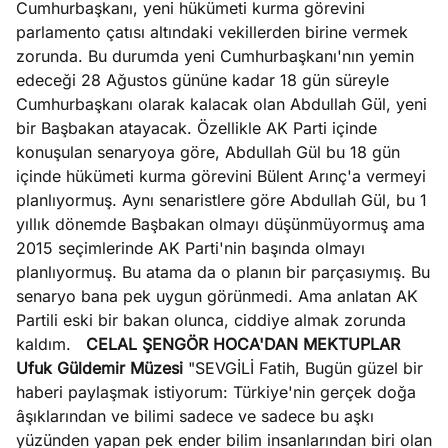
Cumhurbaşkanı, yeni hükümeti kurma görevini
parlamento çatısı altındaki vekillerden birine vermek
zorunda. Bu durumda yeni Cumhurbaşkanı'nın yemin
edeceği 28 Ağustos gününe kadar 18 gün süreyle
Cumhurbaşkanı olarak kalacak olan Abdullah Gül, yeni
bir Başbakan atayacak. Özellikle AK Parti içinde
konuşulan senaryoya göre, Abdullah Gül bu 18 gün
içinde hükümeti kurma görevini Bülent Arınç'a vermeyi
planlıyormuş. Aynı senaristlere göre Abdullah Gül, bu 1
yıllık dönemde Başbakan olmayı düşünmüyormuş ama
2015 seçimlerinde AK Parti'nin başında olmayı
planlıyormuş. Bu atama da o planın bir parçasıymış. Bu
senaryo bana pek uygun görünmedi. Ama anlatan AK
Partili eski bir bakan olunca, ciddiye almak zorunda
kaldım.
CELAL ŞENGÖR HOCA'DAN MEKTUPLAR
Ufuk Güldemir Müzesi
"SEVGİLİ Fatih, Bugün güzel bir
haberi paylaşmak istiyorum: Türkiye'nin gerçek doğa
âşıklarından ve bilimi sadece ve sadece bu aşkı
yüzünden yapan pek ender bilim insanlarından biri olan