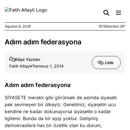
Ağustos 8, 2026
18:19
İstanbul 28°
Adım adım federasyona
e
Ağustos
ları
7, 2026
yanın kirli
Köşe Yazıları
Link
cirinde
Fatih Altaylı
Temmuz 1, 2014
a kimler
?
Adım adım federasyona
e
Ağustos
SİYASETE meraklı gibi görünsek de aslında siyaseti
ları
6, 2026
pek sevmeyen bir ülkeyiz. Genelimiz, siyasetin ucu
le yasalar
kendine ne kadar dokunuyorsa siyasetle o kadar
eranduma
ilgilenir. Bunda da bir ayıp yoktur. Gelişmiş
mez
demokrasilere has bir özellik olan bu durum,