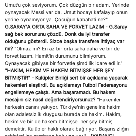
Umut’u çok seviyorum. Çok düzgün bir adam. Yerinde
oynayacak Messi var da, Umut hocayı kafalayıp onun
yerine oynamıyor ya. Çocuğun kabahati ne?"
G.SARAY'A ORTA SAHA VE FORVET LAZIM
- G.Saray
sağ bek sorununu çözdü. Donk da iyi transfer
olduğunu gösterdi. Sizce başka transfere ihtiyaç var
mı?
"Olmaz mı? En az bir orta saha daha ve bir de
forvet lazım. Hamit’in durumunu bilmiyorum.
Oynayacak gibiyse bir forvetle şimdilik idare edilir."
"HAKiM, HEKiM VE HAKEM BiTMiŞSE HER ŞEY
BiTMiŞTiR"
- Kulüpler Birliği sert bir açıklama yaparak
hakemleri eleştirdi. Bu açıklamayı Futbol Federasyonu
engellemeye çalıştı. Ama başaramadı. Bu hakem
mesajını siz nasıl değerlendiriyorsunuz?
"Hakemler
herkesin canını yakıyor. Türkiye’nin geneline hakim
olan adaletsizlik duygusu burada da hakim. Hakim,
hekim ve bir de hakem bitmişse, her şey bitmiş
demektir. Kulüpler haklı olarak bağırıyor. Başarısızlığın