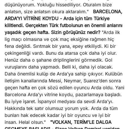
düşünüyorum. Yokluğu hissediliyor. Oturalım bize
anlatsın, size anlatsın okura aktaralım."
BARCELONA,
ARDA’YI VİTRİNE KOYDU
- Arda için tüm Türkiye
kilitlendi. Gerçekten Türk futbolunun en önemli anlarını
yaşadık geçen hafta. Sizin görüşünüz nedir?
"Arda ilk
lig maçı olmasına ve çok maç eksiğine rağmen hiç
fena değildi. Sırıtmak bir yana, epey etkiliydi. Ki bir
çekingenliği vardı. Bunu da atarsa çok daha iyi olur.
Henüz daha o şahane driplinglerini görmedik. Gol
vuruşlarını daha yapmadı. Belli ki, daha iyi olacak.
Daha önemlisi kulüp de Arda’ya sahip çıkıyor. Kulübün
iletişim kanallarında Messi, Neymar, Suarez’den sonra
geçen hafta en çok sözü edilen oyuncu Arda oldu. Yani
Barcelona Arda’yı vitrine koydu, pazarlamaya başladı.
Bu iyiye işaret. İspanyol medyası da sevdi Arda’yı.
Hakkında tek satır olumsuz yorum yok. Arda da tüm
bunları hak edecek kadar iyi bir oyuncu ve iyi bir
insan. Helal olsun."
"VOLKAN, TERİM'LE DALGA