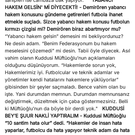
sahipleri ise cambaza bak yapıyor."
'YABANCI
HAKEM GELSİN' Mİ DİYECEKTİ!
- Demirören yabancı
hakem konusunu gündeme getirenleri futbola ihanet
etmekle suçladı. Sizce yabancı hakem konusu futbolun
kırmızı çizgisi mi? Demirören biraz abartmıyor mu?
“Yabancı hakem gelsin” demesini mi bekliyordunuz?
Ne desin adam. “Benim Federasyonum bu hakem
meselesini çözemedi” mi desin. Tabii öyle diyecek. Asıl
vahim olanın Kuddusi Müftüoğlu’nun açıklamaları
olduğunu düşünüyorum. “Hakemlerde sorun yok,
Hakemlerimiz iyi. Futbolcular ve teknik adamlar ve
yönetimler kendi hatalarını hakemlere yüklüyorlar”
gibisinden bir şeyler saçmaladı. Bence vahim olan bu
işte. Yani durumdan memnun. Durumdan memnunsanız
değiştirmek, düzeltmek için çaba göstermezsiniz. Belli
ki Müftüoğlu’nun da böyle bir derdi yok."
KUDDUSİ
BEY’E ŞUUR NAKLİ YAPTIRALIM
- Kuddusi Müftüoğlu
“10 santim hata olur” dedi. “Hakemler de insan hata
yaparlar, futbolcu da hata yapıyor teknik adam da hata