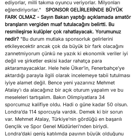
ediyorlar, milli takıma oyuncu veriyorlar. Milyonları
eğlendiriyorlar."
SPONSOR GELİRLERİNDE BÜYÜK
FARK OLMAZ
- Sayın Bakan yaptığı açıklamada amatör
branşların vergiden muaf tutulacağını belirtti. Bu
resmileşirse kulüpler çok rahatlayacak. Yorumunuz
nedir?
"Bu durum mutlaka sponsorluk gelirlerini
etkileyecektir ancak çok da büyük bir fark olacağını
zannetmiyorum çünkü ne yazık ki ekonomik veriler iyi
değil ve şirketler eskisi kadar rahatça para
aktaramayacaklar. Hele hele Ülker’in, Fenerbahçe’ye
aktardığı parayla ilgili olarak incelemeye tabii tutulması
iyiye alamet değil. Bence yeni yazarınız Mehmet
Atalay’ı da alacağınız bir açık oturum yapalım ve bu
meseleleri tartışalım. Bakın Olimpiyatlara 34
sporcumuz kalifiye oldu. Hadi o güne kadar 50 olsun.
Londra’da 114 sporcuyla vardık. Demek ki bir sorun
var. Mehmet Atalay, Türkiye’nin gördüğü en başarılı
Gençlik ve Spor Genel Müdürleri’nden biriydi.
Londra’daki geniş katılımda payının büyük olduğunu