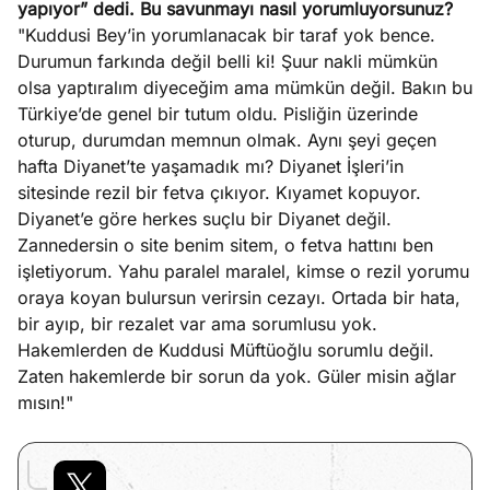
yapıyor” dedi. Bu savunmayı nasıl yorumluyorsunuz?
"Kuddusi Bey’in yorumlanacak bir taraf yok bence.
Durumun farkında değil belli ki! Şuur nakli mümkün
olsa yaptıralım diyeceğim ama mümkün değil. Bakın bu
Türkiye’de genel bir tutum oldu. Pisliğin üzerinde
oturup, durumdan memnun olmak. Aynı şeyi geçen
hafta Diyanet’te yaşamadık mı? Diyanet İşleri’in
sitesinde rezil bir fetva çıkıyor. Kıyamet kopuyor.
Diyanet’e göre herkes suçlu bir Diyanet değil.
Zannedersin o site benim sitem, o fetva hattını ben
işletiyorum. Yahu paralel maralel, kimse o rezil yorumu
oraya koyan bulursun verirsin cezayı. Ortada bir hata,
bir ayıp, bir rezalet var ama sorumlusu yok.
Hakemlerden de Kuddusi Müftüoğlu sorumlu değil.
Zaten hakemlerde bir sorun da yok. Güler misin ağlar
mısın!"