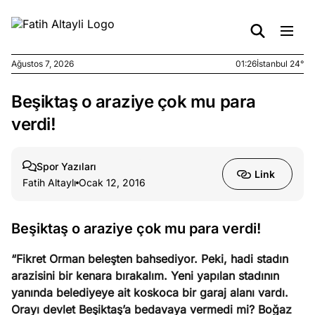
Ağustos 7, 2026
01:26
İstanbul 24°
Beşiktaş o araziye çok mu para
e
Ağustos
ları
6, 2026
verdi!
le yasalar
eranduma
Spor Yazıları
mez
Link
Fatih Altaylı
Ocak 12, 2016
e
Ağustos
ları
5, 2026
Beşiktaş o araziye çok mu para verdi!
nca stok
sı caiz
“Fikret Orman beleşten bahsediyor. Peki, hadi stadın
ir!
arazisini bir kenara bırakalım. Yeni yapılan stadının
yanında belediyeye ait koskoca bir garaj alanı vardı.
e
Orayı devlet Beşiktaş’a bedavaya vermedi mi? Boğaz
Ağustos