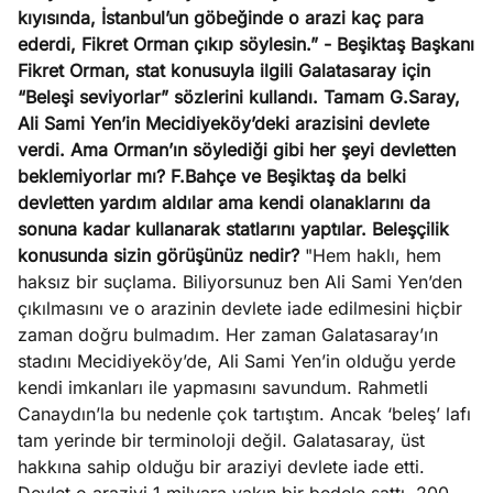
ları
4, 2026
kıyısında, İstanbul’un göbeğinde o arazi kaç para
kiye’den
ederdi, Fikret Orman çıkıp söylesin.”
- Beşiktaş Başkanı
e umutlu
Fikret Orman, stat konusuyla ilgili Galatasaray için
duğumu
“Beleşi seviyorlar” sözlerini kullandı. Tamam G.Saray,
Köşe
Spor
Otomob
mek ister
Ali Sami Yen’in Mecidiyeköy’deki arazisini devlete
Yazıları
Yazıları
Yazıları
iniz?
verdi. Ama Orman’ın söylediği gibi her şeyi devletten
beklemiyorlar mı? F.Bahçe ve Beşiktaş da belki
devletten yardım aldılar ama kendi olanaklarını da
sonuna kadar kullanarak statlarını yaptılar. Beleşçilik
konusunda sizin görüşünüz nedir?
"Hem haklı, hem
haksız bir suçlama. Biliyorsunuz ben Ali Sami Yen’den
çıkılmasını ve o arazinin devlete iade edilmesini hiçbir
zaman doğru bulmadım. Her zaman Galatasaray’ın
stadını Mecidiyeköy’de, Ali Sami Yen’in olduğu yerde
kendi imkanları ile yapmasını savundum. Rahmetli
Canaydın’la bu nedenle çok tartıştım. Ancak ‘beleş’ lafı
tam yerinde bir terminoloji değil. Galatasaray, üst
hakkına sahip olduğu bir araziyi devlete iade etti.