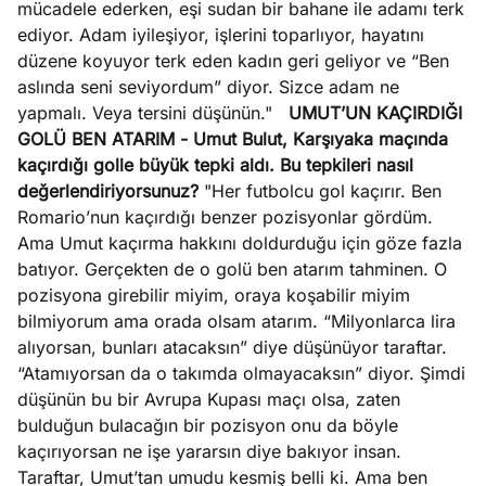
mücadele ederken, eşi sudan bir bahane ile adamı terk
ediyor. Adam iyileşiyor, işlerini toparlıyor, hayatını
düzene koyuyor terk eden kadın geri geliyor ve “Ben
aslında seni seviyordum” diyor. Sizce adam ne
yapmalı. Veya tersini düşünün."
UMUT’UN KAÇIRDIĞI
GOLÜ BEN ATARIM
- Umut Bulut, Karşıyaka maçında
kaçırdığı golle büyük tepki aldı. Bu tepkileri nasıl
değerlendiriyorsunuz?
"Her futbolcu gol kaçırır. Ben
Romario’nun kaçırdığı benzer pozisyonlar gördüm.
Ama Umut kaçırma hakkını doldurduğu için göze fazla
batıyor. Gerçekten de o golü ben atarım tahminen. O
pozisyona girebilir miyim, oraya koşabilir miyim
bilmiyorum ama orada olsam atarım. “Milyonlarca lira
alıyorsan, bunları atacaksın” diye düşünüyor taraftar.
“Atamıyorsan da o takımda olmayacaksın” diyor. Şimdi
düşünün bu bir Avrupa Kupası maçı olsa, zaten
bulduğun bulacağın bir pozisyon onu da böyle
kaçırıyorsan ne işe yararsın diye bakıyor insan.
Taraftar, Umut’tan umudu kesmiş belli ki. Ama ben