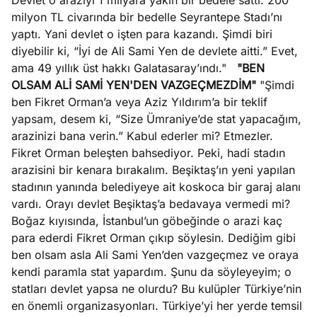
Devlet o araziyi 1 milyara yakın bir bedele sattı. 200
milyon TL civarında bir bedelle Seyrantepe Stadı’nı
yaptı. Yani devlet o işten para kazandı. Şimdi biri
diyebilir ki, “İyi de Ali Sami Yen de devlete aitti.” Evet,
ama 49 yıllık üst hakkı Galatasaray’ındı."
"BEN
OLSAM ALİ SAMİ YEN'DEN VAZGEÇMEZDİM"
"Şimdi
ben Fikret Orman’a veya Aziz Yıldırım’a bir teklif
yapsam, desem ki, “Size Ümraniye’de stat yapacağım,
arazinizi bana verin.” Kabul ederler mi? Etmezler.
Fikret Orman beleşten bahsediyor. Peki, hadi stadın
arazisini bir kenara bırakalım. Beşiktaş’ın yeni yapılan
stadının yanında belediyeye ait koskoca bir garaj alanı
vardı. Orayı devlet Beşiktaş’a bedavaya vermedi mi?
Boğaz kıyısında, İstanbul’un göbeğinde o arazi kaç
para ederdi Fikret Orman çıkıp söylesin. Dediğim gibi
ben olsam asla Ali Sami Yen’den vazgeçmez ve oraya
kendi paramla stat yapardım. Şunu da söyleyeyim; o
statları devlet yapsa ne olurdu? Bu kulüpler Türkiye’nin
en önemli organizasyonları. Türkiye’yi her yerde temsil