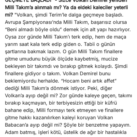
GEÇMEYE BAŞLADI"
- Sizce Volkan Demirel yeniden
Milli Takım’a alınmalı mı? Ya da eldeki kaleciler yeterli
mi?
"Volkan, şimdi Terim’le dalga geçmeye başladı.
Avrupa Şampiyonası’nda Milli Takım, başarısız olursa
“Beni almadı böyle oldu” demek için alt yapı hazırlıyor.
Oysa zor günde Milli Takım’ı terk edip, hem de maça
yarım saat kala terk edip giden o. Tabii o günün
şartlarına bakmak lazım. O gün Milli Takım finallere
gitme umudunu büyük ölçüde kaybetmiş, mucize
bekleyen bir takımdı ve bırakıp gitmek kolaydı. Şimdi
finallere gidiyor o takım. Volkan Demirel bunu
beklemiyordu herhalde. “Hocam beni artık affet”
dediği Milli Takım’a dönmek istiyor. Peki, diğer
Volkan’a ayıp değil mi? Zor günde kaleye geçen, takımı
bırakıp kaçmayan, bir terbiyesizin ettiği bir küfrü
bahane edip, Milli formayı terk etmeyen ve finallere
gitme hakkı kazanılırken kaleyi koruyan Volkan
Babacan’a ayıp değil mi? Şöyle bir benzetme yapayım.
Adam batmış, işleri kötü, üstelik de ağır bir hastalıkla