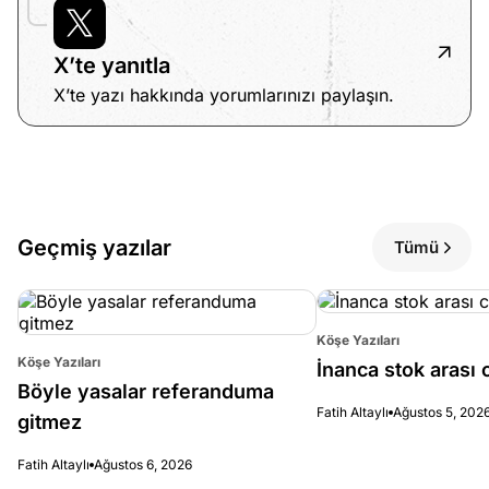
ları
4, 2026
kiye’den
X’te yanıtla
e umutlu
duğumu
X’te yazı hakkında yorumlarınızı paylaşın.
Köşe
Spor
Otomob
mek ister
Yazıları
Yazıları
Yazıları
iniz?
Geçmiş yazılar
Tümü
Köşe Yazıları
Köşe Yazıları
İnanca stok arası c
Böyle yasalar referanduma
Fatih Altaylı
Ağustos 5, 202
gitmez
Fatih Altaylı
Ağustos 6, 2026