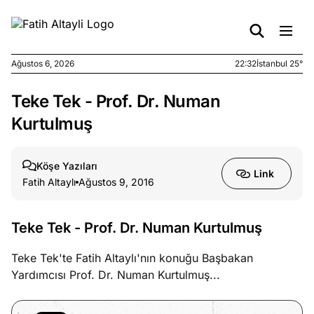
Ağustos 6, 2026
22:32
İstanbul 25°
Teke Tek - Prof. Dr. Numan
e
Ağustos
ları
6, 2026
Kurtulmuş
le yasalar
eranduma
Köşe Yazıları
mez
Link
Fatih Altaylı
Ağustos 9, 2016
e
Ağustos
ları
5, 2026
Teke Tek - Prof. Dr. Numan Kurtulmuş
nca stok
sı caiz
Teke Tek'te Fatih Altaylı'nın konuğu Başbakan
ir!
Yardımcısı Prof. Dr. Numan Kurtulmuş...
e
Ağustos