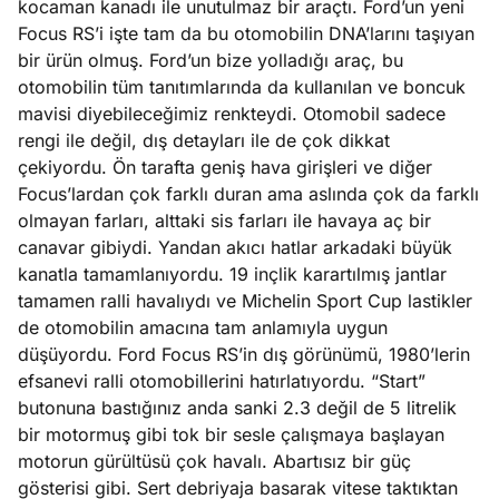
kocaman kanadı ile unutulmaz bir araçtı. Ford’un yeni
Focus RS’i işte tam da bu otomobilin DNA’larını taşıyan
bir ürün olmuş. Ford’un bize yolladığı araç, bu
otomobilin tüm tanıtımlarında da kullanılan ve boncuk
mavisi diyebileceğimiz renkteydi. Otomobil sadece
rengi ile değil, dış detayları ile de çok dikkat
çekiyordu. Ön tarafta geniş hava girişleri ve diğer
Focus’lardan çok farklı duran ama aslında çok da farklı
olmayan farları, alttaki sis farları ile havaya aç bir
canavar gibiydi. Yandan akıcı hatlar arkadaki büyük
kanatla tamamlanıyordu. 19 inçlik karartılmış jantlar
tamamen ralli havalıydı ve Michelin Sport Cup lastikler
de otomobilin amacına tam anlamıyla uygun
düşüyordu. Ford Focus RS’in dış görünümü, 1980’lerin
efsanevi ralli otomobillerini hatırlatıyordu. “Start”
butonuna bastığınız anda sanki 2.3 değil de 5 litrelik
bir motormuş gibi tok bir sesle çalışmaya başlayan
motorun gürültüsü çok havalı. Abartısız bir güç
gösterisi gibi. Sert debriyaja basarak vitese taktıktan