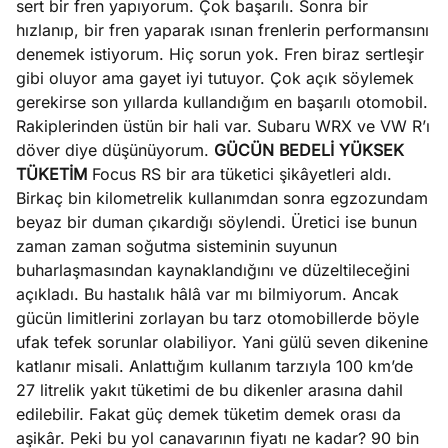
sert bir fren yapıyorum. Çok başarılı. Sonra bir
hızlanıp, bir fren yaparak ısınan frenlerin performansını
denemek istiyorum. Hiç sorun yok. Fren biraz sertleşir
gibi oluyor ama gayet iyi tutuyor. Çok açık söylemek
gerekirse son yıllarda kullandığım en başarılı otomobil.
Rakiplerinden üstün bir hali var. Subaru WRX ve VW R’ı
döver diye düşünüyorum.
GÜCÜN BEDELİ YÜKSEK
TÜKETİM
Focus RS bir ara tüketici şikâyetleri aldı.
Birkaç bin kilometrelik kullanımdan sonra egzozundam
beyaz bir duman çıkardığı söylendi. Üretici ise bunun
zaman zaman soğutma sisteminin suyunun
buharlaşmasından kaynaklandığını ve düzeltileceğini
açıkladı. Bu hastalık hâlâ var mı bilmiyorum. Ancak
gücün limitlerini zorlayan bu tarz otomobillerde böyle
ufak tefek sorunlar olabiliyor. Yani gülü seven dikenine
katlanır misali. Anlattığım kullanım tarzıyla 100 km’de
27 litrelik yakıt tüketimi de bu dikenler arasına dahil
edilebilir. Fakat güç demek tüketim demek orası da
aşikâr. Peki bu yol canavarının fiyatı ne kadar? 90 bin