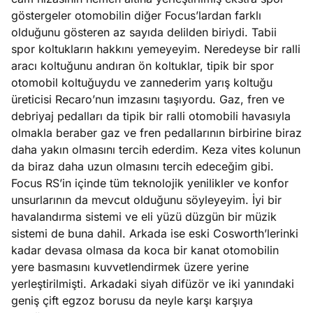
göstergeler otomobilin diğer Focus’lardan farklı
olduğunu gösteren az sayıda delilden biriydi. Tabii
spor koltukların hakkını yemeyeyim. Neredeyse bir ralli
aracı koltuğunu andıran ön koltuklar, tipik bir spor
otomobil koltuğuydu ve zannederim yarış koltuğu
üreticisi Recaro’nun imzasını taşıyordu. Gaz, fren ve
debriyaj pedalları da tipik bir ralli otomobili havasıyla
olmakla beraber gaz ve fren pedallarının birbirine biraz
daha yakın olmasını tercih ederdim. Keza vites kolunun
da biraz daha uzun olmasını tercih edeceğim gibi.
Focus RS’in içinde tüm teknolojik yenilikler ve konfor
unsurlarının da mevcut olduğunu söyleyeyim. İyi bir
havalandırma sistemi ve eli yüzü düzgün bir müzik
sistemi de buna dahil. Arkada ise eski Cosworth’lerinki
kadar devasa olmasa da koca bir kanat otomobilin
yere basmasını kuvvetlendirmek üzere yerine
yerleştirilmişti. Arkadaki siyah difüzör ve iki yanındaki
geniş çift egzoz borusu da neyle karşı karşıya