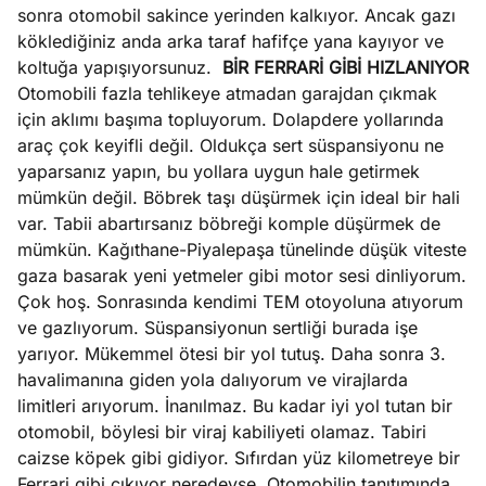
sonra otomobil sakince yerinden kalkıyor. Ancak gazı
köklediğiniz anda arka taraf hafifçe yana kayıyor ve
koltuğa yapışıyorsunuz.
BİR FERRARİ GİBİ HIZLANIYOR
Otomobili fazla tehlikeye atmadan garajdan çıkmak
için aklımı başıma topluyorum. Dolapdere yollarında
araç çok keyifli değil. Oldukça sert süspansiyonu ne
yaparsanız yapın, bu yollara uygun hale getirmek
mümkün değil. Böbrek taşı düşürmek için ideal bir hali
var. Tabii abartırsanız böbreği komple düşürmek de
mümkün. Kağıthane-Piyalepaşa tünelinde düşük viteste
gaza basarak yeni yetmeler gibi motor sesi dinliyorum.
Çok hoş. Sonrasında kendimi TEM otoyoluna atıyorum
ve gazlıyorum. Süspansiyonun sertliği burada işe
yarıyor. Mükemmel ötesi bir yol tutuş. Daha sonra 3.
havalimanına giden yola dalıyorum ve virajlarda
limitleri arıyorum. İnanılmaz. Bu kadar iyi yol tutan bir
otomobil, böylesi bir viraj kabiliyeti olamaz. Tabiri
caizse köpek gibi gidiyor. Sıfırdan yüz kilometreye bir
Ferrari gibi çıkıyor neredeyse. Otomobilin tanıtımında