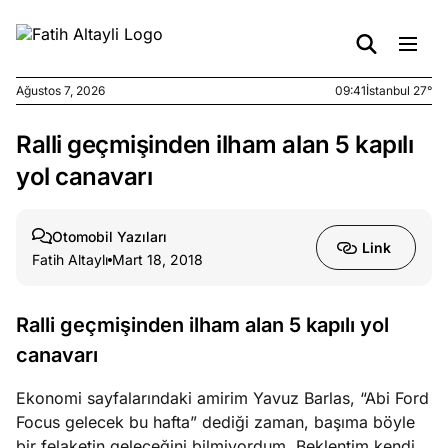
Ağustos 7, 2026
09:41
İstanbul 27°
Ralli geçmişinden ilham alan 5 kapılı
e
Ağustos
ları
6, 2026
yol canavarı
le yasalar
eranduma
Otomobil Yazıları
mez
Link
Fatih Altaylı
Mart 18, 2018
e
Ağustos
ları
5, 2026
Ralli geçmişinden ilham alan 5 kapılı yol
nca stok
canavarı
sı caiz
ir!
Ekonomi sayfalarındaki amirim Yavuz Barlas, “Abi Ford
Focus gelecek bu hafta” dediği zaman, başıma böyle
e
Ağustos
bir felaketin geleceğini bilmiyordum. Beklentim kendi