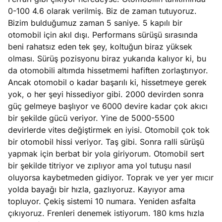
0-100 4.6 olarak verilmiş. Biz de zaman tutuyoruz.
Bizim bulduğumuz zaman 5 saniye. 5 kapılı bir
otomobil için akıl dışı. Performans sürüşü sırasında
beni rahatsız eden tek şey, koltuğun biraz yüksek
olması. Sürüş pozisyonu biraz yukarıda kalıyor ki, bu
da otomobili altımda hissetmemi hafiften zorlaştırıyor.
Ancak otomobil o kadar başarılı ki, hissetmeye gerek
yok, o her şeyi hissediyor gibi. 2000 devirden sonra
güç gelmeye başlıyor ve 6000 devire kadar çok akıcı
bir şekilde gücü veriyor. Yine de 5000-5500
devirlerde vites değiştirmek en iyisi. Otomobil çok tok
bir otomobil hissi veriyor. Taş gibi. Sonra ralli sürüşü
yapmak için berbat bir yola giriyorum. Otomobil sert
bir şekilde titriyor ve zıplıyor ama yol tutuşu nasıl
oluyorsa kaybetmeden gidiyor. Toprak ve yer yer mıcır
yolda bayağı bir hızla, gazlıyoruz. Kayıyor ama
topluyor. Çekiş sistemi 10 numara. Yeniden asfalta
çıkıyoruz. Frenleri denemek istiyorum. 180 kms hızla