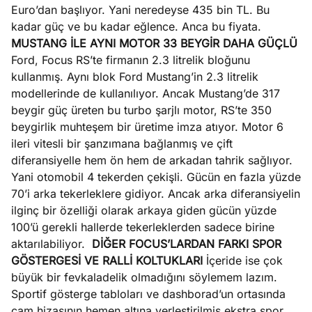
Euro’dan başlıyor. Yani neredeyse 435 bin TL. Bu
kadar güç ve bu kadar eğlence. Anca bu fiyata.
MUSTANG İLE AYNI MOTOR 33 BEYGİR DAHA GÜÇLÜ
Ford, Focus RS’te firmanın 2.3 litrelik bloğunu
kullanmış. Aynı blok Ford Mustang’in 2.3 litrelik
modellerinde de kullanılıyor. Ancak Mustang’de 317
beygir güç üreten bu turbo şarjlı motor, RS’te 350
beygirlik muhteşem bir üretime imza atıyor. Motor 6
ileri vitesli bir şanzımana bağlanmış ve çift
diferansiyelle hem ön hem de arkadan tahrik sağlıyor.
Yani otomobil 4 tekerden çekişli. Gücün en fazla yüzde
70’i arka tekerleklere gidiyor. Ancak arka diferansiyelin
ilginç bir özelliği olarak arkaya giden gücün yüzde
100’ü gerekli hallerde tekerleklerden sadece birine
aktarılabiliyor.
DİĞER FOCUS’LARDAN FARKI SPOR
GÖSTERGESİ VE RALLİ KOLTUKLARI
İçeride ise çok
büyük bir fevkaladelik olmadığını söylemem lazım.
Sportif gösterge tabloları ve dashborad’un ortasında
cam hizasının hemen altına yerleştirilmiş ekstra spor