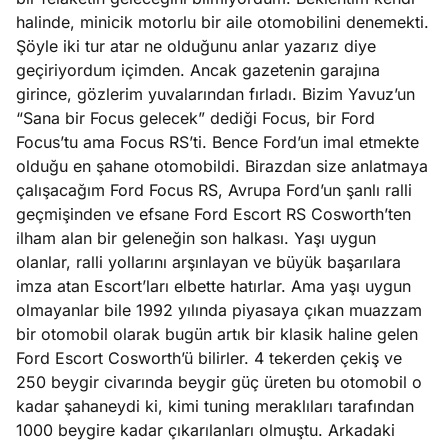
ları
4, 2026
halinde, minicik motorlu bir aile otomobilini denemekti.
kiye’den
Şöyle iki tur atar ne olduğunu anlar yazarız diye
e umutlu
geçiriyordum içimden. Ancak gazetenin garajına
duğumu
girince, gözlerim yuvalarından fırladı. Bizim Yavuz’un
Köşe
Spor
Otomob
mek ister
“Sana bir Focus gelecek” dediği Focus, bir Ford
Yazıları
Yazıları
Yazıları
iniz?
Focus’tu ama Focus RS’ti. Bence Ford’un imal etmekte
olduğu en şahane otomobildi. Birazdan size anlatmaya
çalışacağım Ford Focus RS, Avrupa Ford’un şanlı ralli
geçmişinden ve efsane Ford Escort RS Cosworth’ten
ilham alan bir geleneğin son halkası. Yaşı uygun
olanlar, ralli yollarını arşınlayan ve büyük başarılara
imza atan Escort’ları elbette hatırlar. Ama yaşı uygun
olmayanlar bile 1992 yılında piyasaya çıkan muazzam
bir otomobil olarak bugün artık bir klasik haline gelen
Ford Escort Cosworth’ü bilirler. 4 tekerden çekiş ve
250 beygir civarında beygir güç üreten bu otomobil o
kadar şahaneydi ki, kimi tuning meraklıları tarafından
1000 beygire kadar çıkarılanları olmuştu. Arkadaki