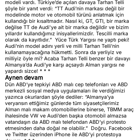
modeli vardı. Türkiye’de açılan davaya Tarhan Telli
şöyle bir yanıt verdi: “TT Audi’nin markası değil bir
modelinde motor ve otomobil türünü anlatmak için
kullandığı bir kısaltmadır. Nasıl ki, GT, GTI, bir marka
değilse TT de Audi'ye ait bir marka değildir ve bizim
yıllardır kullandığımız inisyallerimizdir. Tescilli marka
olarak da kayıtlıdır.”
Yüce Türk Yargısı ne yaptı peki!
Audi’nin model adını yerli ve milli Tarhan Telli’nin
kullanamayacağına hükmetti. Sonra da yerliyiz ve
milliyiz öyle mi? Acaba Tarhan Telli benzer bir davayı
Almanya’da Audi’ye karşı açsaydı Alman yargısı ne
yapardı sizce! * * *
Aynen devam
Dün ABD’ye tepkiyi ABD malı cep telefonları ve ABD
merkezli sosyal medya uygulamaları ile verdiğimizi
yazınca okurlardan şöyle dediler: “Almanya’ya
veryansın ettiğimiz günlerde tüm siyasetçilerimiz
Alman malı makam otomobillerine binerse, TBMM araç
ihalesinde VW ve Audi’den başka otomobil almazsa
vatandaşın da ABD malı telefondan ABD’yi protesto
etmesinden daha doğal ne olabilir.”
Doğru. Facebook
ve Twitter üzerinden iPhone ile ABD’yi protestoya