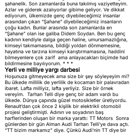
şahanelik. Son zamanlarda buna takılmış vaziyetteyim.
Azlar ve giderek azalıyorlar gibime geliyor. Ve dikkat
ediyorum, ülkemizde genç diyebileceğimiz insanlar
arasından çıkan “Şahane” diyebileceğimiz insanların
çoğu kadın. Bunlar arasında son zamanlarda en
“Şahane” olan ise galiba Didem Soydan. Ben bu genç
kadının kendiyle dalga geçen haline, umursamazlığına,
kimseyi takmamasına, bildiği yoldan dönmemesine,
hayatına ve tarzına kimseyi karıştırmamasına, haddini
bilmeyenlere çok zarif ama anlayacakları biçimde had
bildirmesine bayılıyorum. * * *
Yerli ve milliye yargı darbesi
Hoşunuza gitmeyecek ama size bir şey söyleyeyim mi?
Bu ülkede millilik de yerlilik de kocaman bir palavradan
ibaret. Lafta milliyiz, lafta yerliyiz. Size bir örnek
vereyim.
Tarhan Telli diye genç bir adam vardı bu
ülkede. Dünya çapında güzel motosikletler üretiyordu.
Renault’dan çok önce 2 kişilik bir elektrikli otomobil
projesi geliştirmişti. Adının ve soyadının baş
harflerinden oluşan bir marka yarattı: TT Motors
Sonra
günlerden bir gün Alman Audi Tarhan Telli’ye dava açtı.
“TT bizim markamız” diye. Çünkü Audi’nin TT diye bir