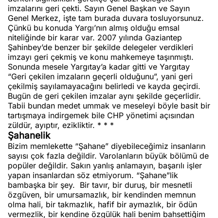
imzalarını geri çekti. Sayın Genel Başkan ve Sayın
Genel Merkez, işte tam burada duvara tosluyorsunuz.
Çünkü bu konuda Yargı’nın almış olduğu emsal
niteliğinde bir karar var. 2007 yılında Gaziantep
Şahinbey’de benzer bir şekilde delegeler verdikleri
imzayı geri çekmiş ve konu mahkemeye taşınmıştı.
Sonunda mesele Yargıtay’a kadar gitti ve Yargıtay
“Geri çekilen imzaların geçerli olduğunu”, yani geri
çekilmiş sayılamayacağını belirledi ve kayda geçirdi.
Bugün de geri çekilen imzalar aynı şekilde geçerlidir.
Tabii bundan medet ummak ve meseleyi böyle basit bir
tartışmaya indirgemek bile CHP yönetimi açısından
züldür, ayıptır, ezikliktir. * * *
Şahanelik
Bizim memlekette “Şahane” diyebileceğimiz insanların
sayısı çok fazla değildir. Varolanların büyük bölümü de
popüler değildir. Sakın yanlış anlamayın, başarılı işler
yapan insanlardan söz etmiyorum. “Şahane”lik
bambaşka bir şey.
Bir tavır, bir duruş, bir mesnetli
özgüven, bir umursamazlık, bir kendinden memnun
olma hali, bir takmazlık, hafif bir aymazlık, bir ödün
vermezlik, bir kendine özgülük hali benim bahsettiğim