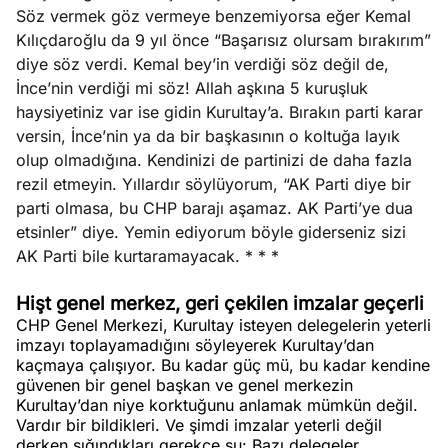
Söz vermek göz vermeye benzemiyorsa eğer Kemal
Kılıçdaroğlu da 9 yıl önce “Başarısız olursam bırakırım”
diye söz verdi. Kemal bey’in verdiği söz değil de,
İnce’nin verdiği mi söz! Allah aşkına 5 kuruşluk
haysiyetiniz var ise gidin Kurultay’a. Bırakın parti karar
versin, İnce’nin ya da bir başkasının o koltuğa layık
olup olmadığına. Kendinizi de partinizi de daha fazla
rezil etmeyin. Yıllardır söylüyorum, “AK Parti diye bir
parti olmasa, bu CHP barajı aşamaz. AK Parti’ye dua
etsinler” diye. Yemin ediyorum böyle giderseniz sizi
AK Parti bile kurtaramayacak. * * *
Hişt genel merkez, geri çekilen imzalar geçerli
CHP Genel Merkezi, Kurultay isteyen delegelerin yeterli
imzayı toplayamadığını söyleyerek Kurultay’dan
kaçmaya çalışıyor. Bu kadar güç mü, bu kadar kendine
güvenen bir genel başkan ve genel merkezin
Kurultay’dan niye korktuğunu anlamak mümkün değil.
Vardır bir bildikleri. Ve şimdi imzalar yeterli değil
derken sığındıkları gerekçe şu: Bazı delegeler