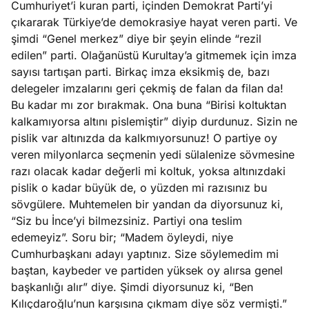
Cumhuriyet’i kuran parti, içinden Demokrat Parti’yi
e
Ağustos
çıkararak Türkiye’de demokrasiye hayat veren parti. Ve
ları
5, 2026
şimdi “Genel merkez” diye bir şeyin elinde “rezil
nca stok
edilen” parti. Olağanüstü Kurultay’a gitmemek için imza
Köşe
Spor
Otomob
sı caiz
sayısı tartışan parti. Birkaç imza eksikmiş de, bazı
Yazıları
Yazıları
Yazıları
ir!
delegeler imzalarını geri çekmiş de falan da filan da!
Bu kadar mı zor bırakmak. Ona buna “Birisi koltuktan
kalkamıyorsa altını pislemiştir” diyip durdunuz. Sizin ne
pislik var altınızda da kalkmıyorsunuz! O partiye oy
veren milyonlarca seçmenin yedi sülalenize sövmesine
razı olacak kadar değerli mi koltuk, yoksa altınızdaki
pislik o kadar büyük de, o yüzden mi razısınız bu
sövgülere. Muhtemelen bir yandan da diyorsunuz ki,
“Siz bu İnce’yi bilmezsiniz. Partiyi ona teslim
edemeyiz”. Soru bir; “Madem öyleydi, niye
Cumhurbaşkanı adayı yaptınız. Size söylemedim mi
baştan, kaybeder ve partiden yüksek oy alırsa genel
başkanlığı alır” diye. Şimdi diyorsunuz ki, “Ben
Kılıçdaroğlu’nun karşısına çıkmam diye söz vermişti.”