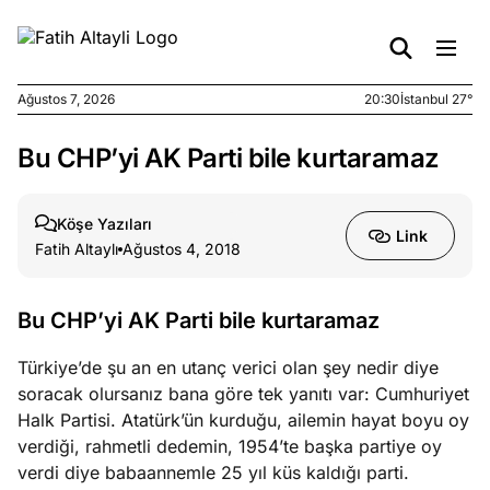
Ağustos 7, 2026
20:30
İstanbul 27°
Bu CHP’yi AK Parti bile kurtaramaz
e
Ağustos
ları
7, 2026
yanın kirli
Köşe Yazıları
Link
cirinde
Fatih Altaylı
Ağustos 4, 2018
a kimler
?
Bu CHP’yi AK Parti bile kurtaramaz
e
Ağustos
Türkiye’de şu an en utanç verici olan şey nedir diye
ları
6, 2026
soracak olursanız bana göre tek yanıtı var: Cumhuriyet
le yasalar
Halk Partisi. Atatürk’ün kurduğu, ailemin hayat boyu oy
eranduma
verdiği, rahmetli dedemin, 1954’te başka partiye oy
mez
verdi diye babaannemle 25 yıl küs kaldığı parti.