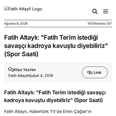
Ağustos 8, 2026
16:52
İstanbul 30°
Fatih Altaylı: "Fatih Terim istediği
e
Ağustos
ları
7, 2026
savaşçı kadroya kavuştu diyebiliriz"
yanın kirli
(Spor Saati)
cirinde
a kimler
?
Köşe Yazıları
Link
Fatih Altaylı
Şubat 4, 2019
e
Ağustos
ları
6, 2026
Fatih Altaylı: "Fatih Terim istediği savaşçı
le yasalar
kadroya kavuştu diyebiliriz" (Spor Saati)
eranduma
mez
Fatih Altaylı, Habertürk TV'de Emin Çağlar'ın