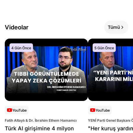
Videolar
Tümü
4 Gün Önce
5 Gün Önce
YouTube
YouTube
Fatih Altaylı & Dr. İbrahim Ethem Hamamcı
YENİ Parti Genel Başkanı 
Altaylı
Türk AI girişimine 4 milyon
"Her kuruş yardı