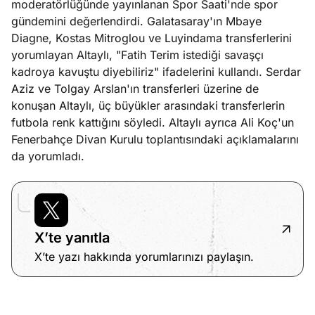
moderatörlüğünde yayınlanan Spor Saati'nde spor
e
Ağustos
gündemini değerlendirdi. Galatasaray'ın Mbaye
ları
5, 2026
Diagne, Kostas Mitroglou ve Luyindama transferlerini
nca stok
yorumlayan Altaylı, "Fatih Terim istediği savaşçı
Köşe
Spor
Otomob
sı caiz
kadroya kavuştu diyebiliriz" ifadelerini kullandı. Serdar
Yazıları
Yazıları
Yazıları
ir!
Aziz ve Tolgay Arslan'ın transferleri üzerine de
konuşan Altaylı, üç büyükler arasındaki transferlerin
futbola renk kattığını söyledi. Altaylı ayrıca Ali Koç'un
Fenerbahçe Divan Kurulu toplantısındaki açıklamalarını
da yorumladı.
X’te yanıtla
X’te yazı hakkında yorumlarınızı paylaşın.