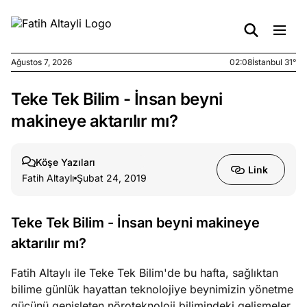
Ağustos 7, 2026
02:08
İstanbul 31°
Teke Tek Bilim - İnsan beyni
e
Ağustos
ları
6, 2026
makineye aktarılır mı?
le yasalar
eranduma
Köşe Yazıları
mez
Link
Fatih Altaylı
Şubat 24, 2019
e
Ağustos
ları
5, 2026
Teke Tek Bilim - İnsan beyni makineye
nca stok
aktarılır mı?
sı caiz
ir!
Fatih Altaylı ile Teke Tek Bilim'de bu hafta, sağlıktan
bilime günlük hayattan teknolojiye beynimizin yönetme
e
Ağustos
gücünü genişleten nöroteknoloji bilimindeki gelişmeler