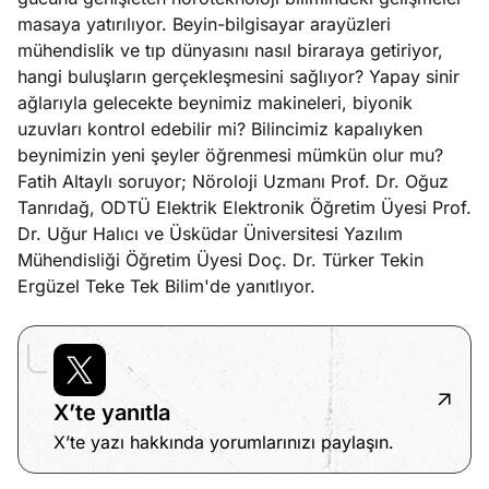
ları
4, 2026
masaya yatırılıyor. Beyin-bilgisayar arayüzleri
kiye’den
mühendislik ve tıp dünyasını nasıl biraraya getiriyor,
e umutlu
hangi buluşların gerçekleşmesini sağlıyor? Yapay sinir
duğumu
ağlarıyla gelecekte beynimiz makineleri, biyonik
Köşe
Spor
Otomob
mek ister
uzuvları kontrol edebilir mi? Bilincimiz kapalıyken
Yazıları
Yazıları
Yazıları
iniz?
beynimizin yeni şeyler öğrenmesi mümkün olur mu?
Fatih Altaylı soruyor; Nöroloji Uzmanı Prof. Dr. Oğuz
Tanrıdağ, ODTÜ Elektrik Elektronik Öğretim Üyesi Prof.
Dr. Uğur Halıcı ve Üsküdar Üniversitesi Yazılım
Mühendisliği Öğretim Üyesi Doç. Dr. Türker Tekin
Ergüzel Teke Tek Bilim'de yanıtlıyor.
X’te yanıtla
X’te yazı hakkında yorumlarınızı paylaşın.