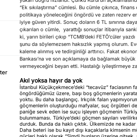
yukarı doğru hızlandı. Çünkü Kurul’un açıklamasında
“Ek sıkılaştırma” cümlesi. Bu cümle çıkınca, finans
politikaya yöneleceğini öngördü ve zaten rezerv e
iyiye güven yitirdi. Sonuç doların 6 TL sınırına d
çıkarılan o cümle, yarattığı sonuçlar itibarıyla sank
ki, yarın birileri çıkıp “TCMB’deki FETÖ’cüler yaz
şunu da söylemezsem haksızlık yapmış olurum. Evet
kaleme alınmış ve tedirginliği arttırıcı. Fakat eko
Bankası’na ve son açıklamaya da bağlamak büyük bi
vermeyeceğini beyan etti. Hastalığı iyileştirmeye za
ter
Akıl yoksa hayır da yok
İstanbul Küçükçekmece’deki “tecavüz” faciasının fai
öngördüğümüz üzere, başı boş göçmenlerin yarata
yoktu. Bu daha başlangıç. Irkçılık falan yapmıyor
göçmenlerin oluşturduğu mafyalar, suç örgütleri de
paniğe sevk eden ise suçu işleyen göçmenin Türkiy
bulunmaması. Türkiye’deki göçmen sayıları verilirke
durduk. Bunda da haklı çıktık. Ülkemizde ne kada
Daha beteri ise bu kayıt dışı kaçaklarla kimsenin
güçleri haklı olarak “Şimdi bunların üzerine gitsek