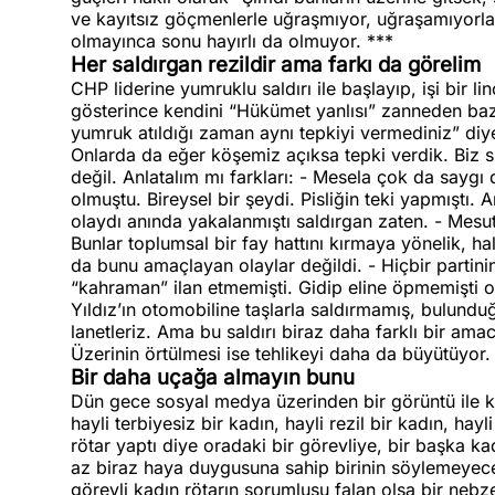
ve kayıtsız göçmenlerle uğraşmıyor, uğraşamıyorla
olmayınca sonu hayırlı da olmuyor. ***
Her saldırgan rezildir ama farkı da görelim
CHP liderine yumruklu saldırı ile başlayıp, işi bir 
gösterince kendini “Hükümet yanlısı” zanneden bazı
yumruk atıldığı zaman aynı tepkiyi vermediniz” diye 
Onlarda da eğer köşemiz açıksa tepki verdik. Biz s
değil. Anlatalım mı farkları: - Mesela çok da saygı
olmuştu. Bireysel bir şeydi. Pisliğin teki yapmıştı. 
olaydı anında yakalanmıştı saldırgan zaten. - Mesut 
Bunlar toplumsal bir fay hattını kırmaya yönelik, ha
da bunu amaçlayan olaylar değildi. - Hiçbir partinin 
“kahraman” ilan etmemişti. Gidip eline öpmemişti o p
Yıldız’ın otomobiline taşlarla saldırmamış, bulunduğ
lanetleriz. Ama bu saldırı biraz daha farklı bir am
Üzerinin örtülmesi ise tehlikeyi daha da büyütüyor.
Bir daha uçağa almayın bunu
Dün gece sosyal medya üzerinden bir görüntü ile ka
hayli terbiyesiz bir kadın, hayli rezil bir kadın, ha
rötar yaptı diye oradaki bir görevliye, bir başka k
az biraz haya duygusuna sahip birinin söylemeyeceği
görevli kadın rötarın sorumlusu falan olsa bir nebz