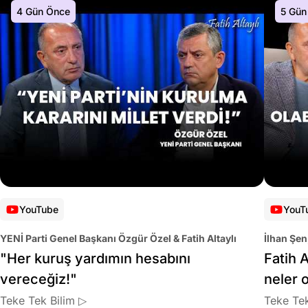
4 Gün Önce
5 Gün
YouTube
YouT
YENİ Parti Genel Başkanı Özgür Özel & Fatih Altaylı
İlhan Şen
"Her kuruş yardımın hesabını
Fatih A
vereceğiz!"
neler 
Teke Tek Bilim ▷
Teke Tek