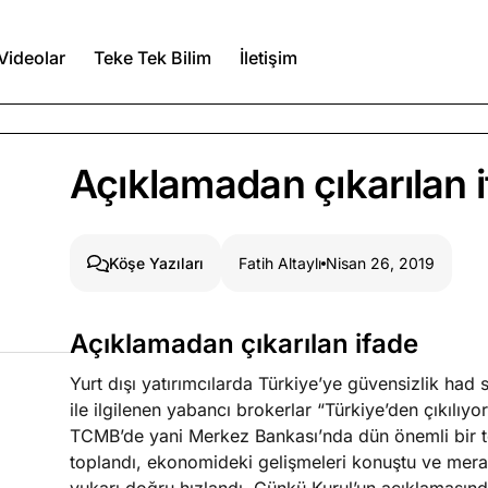
Videolar
Teke Tek Bilim
İletişim
Ağustos 6, 2026
Açıklamadan çıkarılan 
itmez
Ağustos 5, 2026
Fatih Altaylı
Nisan 26, 2019
Köşe Yazıları
Ağustos 4, 2026
Açıklamadan çıkarılan ifade
duğumu bilmek
Yurt dışı yatırımcılarda Türkiye’ye güvensizlik had
Köşe Yazıları
Spor Yazıları
ile ilgilenen yabancı brokerlar “Türkiye’den çıkılı
TCMB’de yani Merkez Bankası’nda dün önemli bir topl
toplandı, ekonomideki gelişmeleri konuştu ve mera