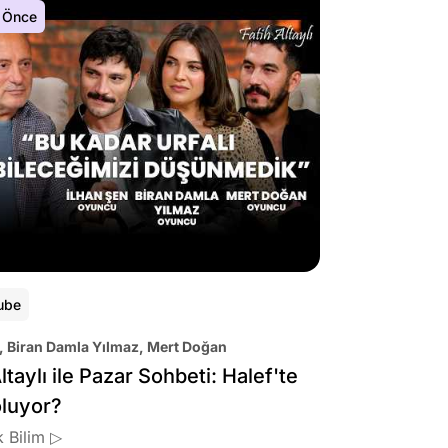
 Önce
ube
, Biran Damla Yılmaz, Mert Doğan
ltaylı ile Pazar Sohbeti: Halef'te
oluyor?
 Bilim ▷