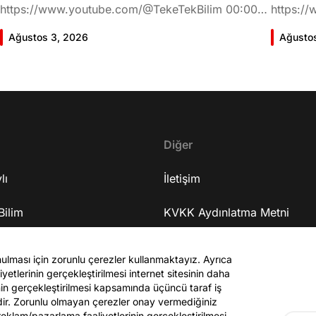
https://www.youtube.com/@TekeTekBilim 00:00
https://
Giriş 01:58 Butlan kararı 05:58 Butlan kararı kimin
Giriş 02
Ağustos 3, 2026
Ağusto
meselesi? 11:32 Kılıçdaroğlu bu günlerin sinyalini
geldiğin
vermiş miydi? 17:16 Halktan böyle bir destek
büründü
bekliyor muydu? 25:40 CHP'den ayrılma kararı
Doğan'nı
30:09 AK Parti'ye geçişlerin duracağının garantisi
neler ka
var mı? 48:12 Cemil Tugay kalacak mı? 50:13
sonra Fa
CHP'de Özgür Özel'e yakın isimler kaldı mı? 52:50
Oyuncula
Yargıtay kararından eminken neden partiden
Diğer
mi? 22:2
ayrıldı? 56:53 İttifak arayışı olacak mı? 1:01:43
ailesi va
lı
Seçim güvenliğini nasıl sağlayacak? 1:06:25 Ekrem
İletişim
etkiliyo
İmamoğlu merkezli bir parti kuruldu? 1:10:03
eğitimi 
Bilim
Özgür Özel'in fezlekeleri ve dokunulmazlığın
KVKK Aydınlatma Metni
serüveni
kalkma ihtimali 1:14:38 Anket sonuçlarına nasıl
mühendis
Sanat
bakıyor? 1:18:30 Terörsüz Türkiye süreci 1:25:48
Site Kuralları
mu? 37:2
nulması için zorunlu çerezler kullanmaktayız. Ayrıca
ASELSAN'ın özelleştirilmesi 1:26:59 Medyadaki
38:55 Ur
yetlerinin gerçekleştirilmesi internet sitesinin daha
gör
operasyonlar 1:34:19 Bağışların sürmesi için
Yaşadığı
zinin gerçekleştirilmesi kapsamında üçüncü taraf iş
çağrısı olacak mı? 1:41:40 Muhalif medyayla
hayatını
edir. Zorunlu olmayan çerezler onay vermediğiniz
parasal ilişkileri var mı? 1:53:56 Abdest alırken
oyunculu
 reklam/pazarlama faaliyetlerinin gerçekleştirilmesi,