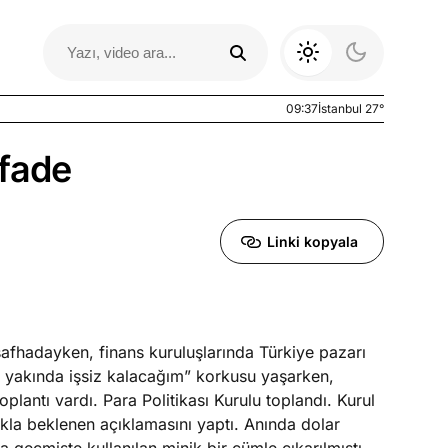
09:37
İstanbul 27°
ifade
Linki kopyala
 safhadayken, finans kuruluşlarında Türkiye pazarı
Otomobil Yazıları
yor yakında işsiz kalacağım” korkusu yaşarken,
antı vardı. Para Politikası Kurulu toplandı. Kurul
kla beklenen açıklamasını yaptı. Anında dolar