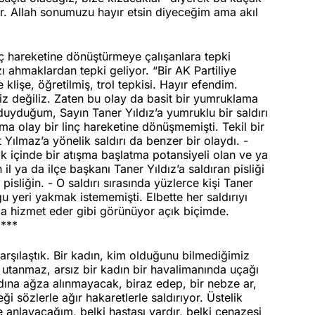
r. Allah sonumuzu hayır etsin diyeceğim ama akıl
linç hareketine dönüştürmeye çalışanlara tepki
 ahmaklardan tepki geliyor. “Bir AK Partiliye
klişe, öğretilmiş, trol tepkisi. Hayır efendim.
iz değiliz. Zaten bu olay da basit bir yumruklama
 duyduğum, Sayın Taner Yıldız’a yumruklu bir saldırı
Ama olay bir linç hareketine dönüşmemişti. Tekil bir
Yılmaz’a yönelik saldırı da benzer bir olaydı. -
lk içinde bir atışma başlatma potansiyeli olan ve ya
il ya da ilçe başkanı Taner Yıldız’a saldıran pisliği
isliğin. - O saldırı sırasında yüzlerce kişi Taner
u yeri yakmak istememişti. Elbette her saldırıyı
aca hizmet eder gibi görünüyor açık biçimde.
 ***
rşılaştık. Bir kadın, kim olduğunu bilmediğimiz
yli utanmaz, arsız bir kadın bir havalimanında uçağı
adına ağza alınmayacak, biraz edep, bir nebze ar,
 sözlerle ağır hakaretlerle saldırıyor. Üstelik
e anlayacağım, belki hastası vardır, belki cenazesi