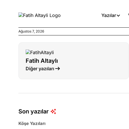
Yazılar
Ağustos 7, 2026
Köşe Yazıları
Böyle yasalar referanduma g
Fatih Altaylı
Köşe Yazıları
Diğer yazıları
İnanca stok arası caiz midir!
Köşe Yazıları
Türkiye’den niye umutlu ol
ister misiniz?
Son yazılar
Köşe Yazıları