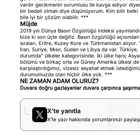
vardır gecikmenin sorumlusu ile kavga ediyor diyec
bir bedeli olmalı diye düşünüyorum. Kim bilir belk
bile iyi bir çözüm olabilir. ***
Müjde
2019 yılı Dünya Basın Özgürlüğü indeksi yayınlandı
bize ki son üçte değiliz. Basın özgürlüğü açısında
sıraları, Eritre, Kuzey Kore ve Türkmenistan alıyor. 
İran, Suriye, Mısır, Sudan ve Libya da var. Türkiye
durumda” ülkeler kategorisinde. İki ülke hariç Asy
bölümü ve birkaç orta ve Güney Amerika ülkesi de
karşılaştırdığımız, vizesiz seyahat etmek istediğim
durumumuzda olan hiçbir ülke yok. ***
NE ZAMAN ADAM OLURUZ?
Duvara doğru gazlayanlar duvara çarpınca şaşırm
X’te yanıtla
X’te yazı hakkında yorumlarınızı paylaşı