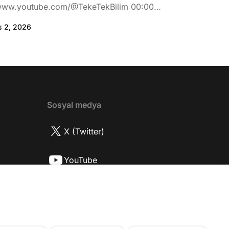
www.youtube.com/@TekeTekBilim 00:00
:46 Biran Damla Yılmaz dizi teklifi
s 2, 2026
de neler hissetti? 05:41 Oynadığı role nasıl
? 08:06 Mert Doğan nereli? 09:21 Mert
 rolü ve şivesi 11:21 Oynadığı karaktere
ttı? 17:52 İlhan Şen, ayakkabı eleştirisinden
tih Altaylı'ya gıcık oldu mu? 19:15
r Urfa'yı sevdi mi? 20:40 Urfa'yı gezdiler
2 Biran Damla Yılmaz nereli, nasıl bir
Sosyal medya
r? 26:57 Şehirdışı diziler özel hayatlarını
r mu? 30:18 Mert Doğan'ın oyunculuk
X (Twitter)
nasıl? 33:52 İlhan Şen'in oyunculuk
 nasıl başladı? 35:47 Aziz Yıldırım
YouTube
 olduğu için mühendisliği seçtiği doğru
2 Best Model yarışmasına neden katıldı?
Instagram
fa'da nasıl fit kalmayı başarıyor? 41:28
 ilin dışında çalışmak İlhan Şen'in özel
 etkiliyor mu? 44:53 Yurt dışında
k yapma fikrine nasıl bakıyorlar? 48:03