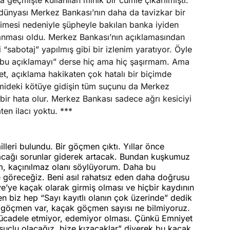
 geçmişte kullanılan minik bir cümle çıkarılmıştı.
 dünyası Merkez Bankası’nın daha da tavizkar bir
rimesi nedeniyle şüpheyle bakılan banka iyiden
ayanması oldu. Merkez Bankası’nın açıklamasından
i “sabotaj” yapılmış gibi bir izlenim yaratıyor. Öyle
dı bu açıklamayı” derse hiç ama hiç şaşırmam. Ama
, açıklama hakikaten çok hatalı bir biçimde
nomideki kötüye gidişin tüm suçunu da Merkez
r hata olur. Merkez Bankası sadece ağrı kesiciyi
ten ilacı yoktu. ***
lleri bulundu. Bir göçmen çıktı. Yıllar önce
cağı sorunlar giderek artacak. Bundan kuşkumuz
um, kaçınılmaz olanı söylüyorum. Daha bu
 göreceğiz. Beni asıl rahatsız eden daha doğrusu
e’ye kaçak olarak girmiş olması ve hiçbir kaydının
n biz hep “Sayı kayıtlı olanın çok üzerinde” dedik
r göçmen var, kaçak göçmen sayısı ne bilmiyoruz.
 mücadele etmiyor, edemiyor olması. Çünkü Emniyet
, suçlu olacağız, bize kızacaklar” diyerek bu kaçak