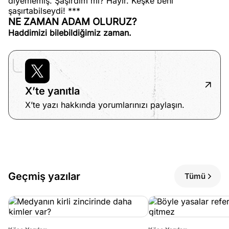
diyememiş. Şaşırdım mı? Hayır. Keşke beni
şaşırtabilseydi! ***
NE ZAMAN ADAM OLURUZ?
Haddimizi bilebildiğimiz zaman.
X’te yanıtla
X’te yazı hakkında yorumlarınızı paylaşın.
Geçmiş yazılar
Tümü