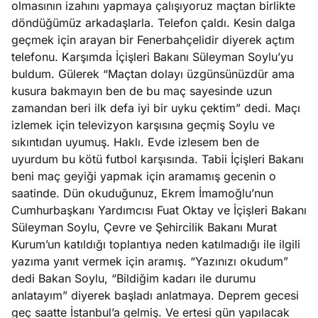
olmasının izahını yapmaya çalışıyoruz maçtan birlikte
e
Ağustos
döndüğümüz arkadaşlarla. Telefon çaldı. Kesin dalga
ları
5, 2026
geçmek için arayan bir Fenerbahçelidir diyerek açtım
nca stok
telefonu. Karşımda İçişleri Bakanı Süleyman Soylu’yu
Köşe
Spor
Otomob
sı caiz
buldum. Gülerek “Maçtan dolayı üzgünsünüzdür ama
Yazıları
Yazıları
Yazıları
ir!
kusura bakmayın ben de bu maç sayesinde uzun
zamandan beri ilk defa iyi bir uyku çektim” dedi. Maçı
izlemek için televizyon karşısına geçmiş Soylu ve
sıkıntıdan uyumuş. Haklı. Evde izlesem ben de
uyurdum bu kötü futbol karşısında. Tabii İçişleri Bakanı
beni maç geyiği yapmak için aramamış gecenin o
saatinde. Dün okuduğunuz, Ekrem İmamoğlu’nun
Cumhurbaşkanı Yardımcısı Fuat Oktay ve İçişleri Bakanı
Süleyman Soylu, Çevre ve Şehircilik Bakanı Murat
Kurum’un katıldığı toplantıya neden katılmadığı ile ilgili
yazıma yanıt vermek için aramış. “Yazınızı okudum”
dedi Bakan Soylu, “Bildiğim kadarı ile durumu
anlatayım” diyerek başladı anlatmaya. Deprem gecesi
geç saatte İstanbul’a gelmiş. Ve ertesi gün yapılacak