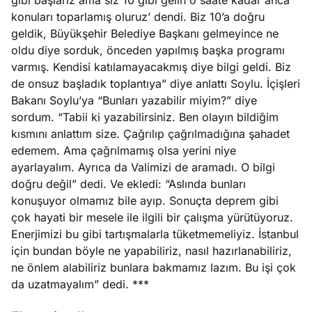
gibi başlarız ama siz 10 gibi gelin o saate kadar anca
konuları toparlamış oluruz’ dendi. Biz 10’a doğru
geldik, Büyükşehir Belediye Başkanı gelmeyince ne
oldu diye sorduk, önceden yapılmış başka programı
varmış. Kendisi katılamayacakmış diye bilgi geldi. Biz
de onsuz başladık toplantıya” diye anlattı Soylu. İçişleri
Bakanı Soylu’ya “Bunları yazabilir miyim?” diye
sordum. “Tabii ki yazabilirsiniz. Ben olayın bildiğim
kısmını anlattım size. Çağrılıp çağrılmadığına şahadet
edemem. Ama çağrılmamış olsa yerini niye
ayarlayalım. Ayrıca da Valimizi de aramadı. O bilgi
doğru değil” dedi. Ve ekledi: “Aslında bunları
konuşuyor olmamız bile ayıp. Sonuçta deprem gibi
çok hayati bir mesele ile ilgili bir çalışma yürütüyoruz.
Enerjimizi bu gibi tartışmalarla tüketmemeliyiz. İstanbul
için bundan böyle ne yapabiliriz, nasıl hazırlanabiliriz,
ne önlem alabiliriz bunlara bakmamız lazım. Bu işi çok
da uzatmayalım” dedi. ***