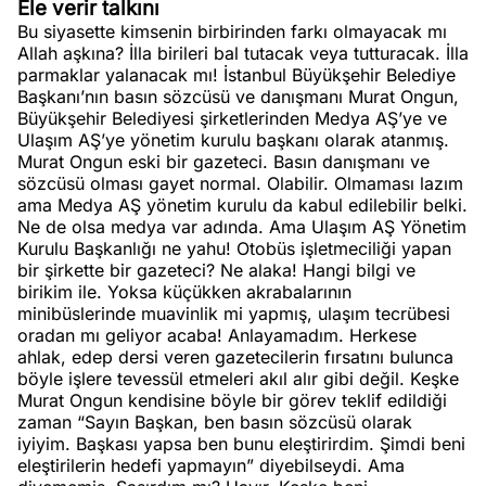
Ele verir talkını
Bu siyasette kimsenin birbirinden farkı olmayacak mı
Allah aşkına? İlla birileri bal tutacak veya tutturacak. İlla
parmaklar yalanacak mı! İstanbul Büyükşehir Belediye
Başkanı’nın basın sözcüsü ve danışmanı Murat Ongun,
Büyükşehir Belediyesi şirketlerinden Medya AŞ’ye ve
Ulaşım AŞ’ye yönetim kurulu başkanı olarak atanmış.
Murat Ongun eski bir gazeteci. Basın danışmanı ve
sözcüsü olması gayet normal. Olabilir. Olmaması lazım
ama Medya AŞ yönetim kurulu da kabul edilebilir belki.
Ne de olsa medya var adında. Ama Ulaşım AŞ Yönetim
Kurulu Başkanlığı ne yahu! Otobüs işletmeciliği yapan
bir şirkette bir gazeteci? Ne alaka! Hangi bilgi ve
birikim ile. Yoksa küçükken akrabalarının
minibüslerinde muavinlik mi yapmış, ulaşım tecrübesi
oradan mı geliyor acaba! Anlayamadım. Herkese
ahlak, edep dersi veren gazetecilerin fırsatını bulunca
böyle işlere tevessül etmeleri akıl alır gibi değil. Keşke
Murat Ongun kendisine böyle bir görev teklif edildiği
zaman “Sayın Başkan, ben basın sözcüsü olarak
iyiyim. Başkası yapsa ben bunu eleştirirdim. Şimdi beni
eleştirilerin hedefi yapmayın” diyebilseydi. Ama