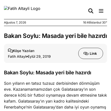
Ağustos 7, 2026
16:46
İstanbul 30°
Bakan Soylu: Masada yeri bile hazırdı
e
Ağustos
ları
7, 2026
yanın kirli
Köşe Yazıları
Link
cirinde
Fatih Altaylı
Eylül 29, 2019
a kimler
?
Bakan Soylu: Masada yeri bile hazırdı
e
Ağustos
Son yılların en tatsız tuzsuz derbisinden dönmüşüm
ları
6, 2026
eve. Kazanamamamızdan çok Galatasaray’ın son
le yasalar
derece kötü bir futbol oynamaya devam etmesine takık
eranduma
kafam. Galatasaray’ın yarı kadro kalitesindeki
mez
Fenerbahçe’nin Galatasaray’dan daha iyi oyun oynamış