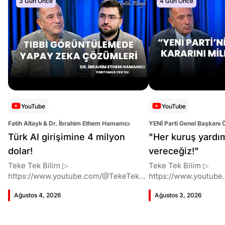
3 Gün Önce
4 Gün Önce
YouTube
YouTube
Fatih Altaylı & Dr. İbrahim Ethem Hamamcı
YENİ Parti Genel Başkanı 
Altaylı
Türk AI girişimine 4 milyon
"Her kuruş yardı
dolar!
vereceğiz!"
Teke Tek Bilim ▷
Teke Tek Bilim ▷
https://www.youtube.com/@TekeTekBil
https://www.youtube
im 00:00 Giriş 01:51 İbrahim Ethem
im 00:00 Giriş 01:58 Butlan kararı 05:58
Ağustos 4, 2026
Ağustos 3, 2026
Hamamcı kimdir ve akademik
Butlan kararı kimin m
çalışmaları neler? 10:54 Kendi
Kılıçdaroğlu bu günler
şirketlerini kurma süreçleri 11:37 ETH
vermiş miydi? 17:16 H