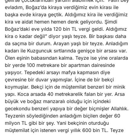
gelirse çocuklarından yardım alabilmek için. “Fatih bey
evladım, Boğaz’da kiraya verdiğimiz evin kirası ile
başka evde kiraya geçtik. Aldığımız kira ile verdiğimiz
kira ve aidat hemen hemen denk geliyordu. Şimdi
Boğaz’daki eve yılda 120 bin TL vergi geldi. Aldığımız
kira o kadar değil” diyor yaşlı teyze. Bir başkası daha
da saçma bir durum. Arayan yaşlı bir teyze. Anladığım
kadarı ile Kuzguncuk sırtlarında genişçe bir arsası var.
Ölen eşinin babasından kalma. Teyze ise yine oralarda
bir yerde 100 metrekare bir apartman dairesinde
yaşıyor. Tepedeki arsayı mafya kapmasın diye
çevresine bir duvar yapmışlar. İçine de bir bekçi
koymuşlar. Bekçi için de müştemilat benzeri bir minik
yapı. Koca arsada 40 metrekarelik falan bir yer. Arsa
büyük ve boğaz manzaralı olduğu için içindeki
gecekondu benzeri yapıya bir değer biçmişler Allahlık.
Teyzenin söylediğinden anladığım biçilen değer 60
milyon TL gibi bir şey. Yani bekçinin oturduğu
müştemilat için istenen vergi yıllık 600 bin TL. Teyze