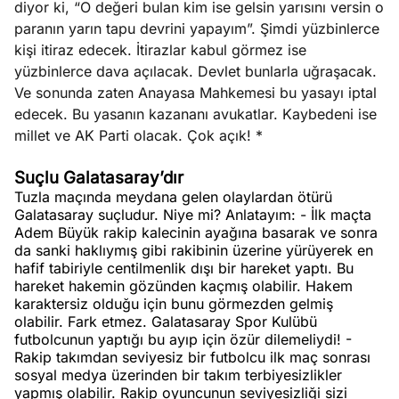
diyor ki, “O değeri bulan kim ise gelsin yarısını versin o
paranın yarın tapu devrini yapayım”. Şimdi yüzbinlerce
kişi itiraz edecek. İtirazlar kabul görmez ise
yüzbinlerce dava açılacak. Devlet bunlarla uğraşacak.
Ve sonunda zaten Anayasa Mahkemesi bu yasayı iptal
edecek. Bu yasanın kazananı avukatlar. Kaybedeni ise
millet ve AK Parti olacak. Çok açık! *
Suçlu Galatasaray’dır
Tuzla maçında meydana gelen olaylardan ötürü
Galatasaray suçludur. Niye mi? Anlatayım: - İlk maçta
Adem Büyük rakip kalecinin ayağına basarak ve sonra
da sanki haklıymış gibi rakibinin üzerine yürüyerek en
hafif tabiriyle centilmenlik dışı bir hareket yaptı. Bu
hareket hakemin gözünden kaçmış olabilir. Hakem
karaktersiz olduğu için bunu görmezden gelmiş
olabilir. Fark etmez. Galatasaray Spor Kulübü
futbolcunun yaptığı bu ayıp için özür dilemeliydi! -
Rakip takımdan seviyesiz bir futbolcu ilk maç sonrası
sosyal medya üzerinden bir takım terbiyesizlikler
yapmış olabilir. Rakip oyuncunun seviyesizliği sizi