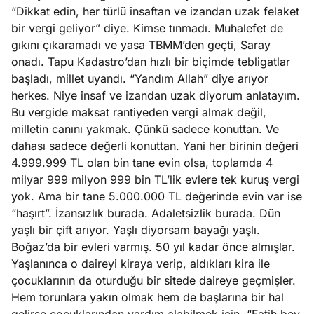
“Dikkat edin, her türlü insaftan ve izandan uzak felaket
e
bir vergi geliyor” diye. Kimse tınmadı. Muhalefet de
Ağustos
ları
3, 2026
gıkını çıkaramadı ve yasa TBMM’den geçti, Saray
maması
onadı. Tapu Kadastro’dan hızlı bir biçimde tebligatlar
eken yerde
başladı, millet uyandı. “Yandım Allah” diye arıyor
Köşe
Spor
Otomob
n şeye ne
herkes. Niye insaf ve izandan uzak diyorum anlatayım.
Yazıları
Yazıları
Yazıları
irdi!
Bu vergide maksat rantiyeden vergi almak değil,
milletin canını yakmak. Çünkü sadece konuttan. Ve
dahası sadece değerli konuttan. Yani her birinin değeri
4.999.999 TL olan bin tane evin olsa, toplamda 4
milyar 999 milyon 999 bin TL’lik evlere tek kuruş vergi
yok. Ama bir tane 5.000.000 TL değerinde evin var ise
“haşırt”. İzansızlık burada. Adaletsizlik burada. Dün
yaşlı bir çift arıyor. Yaşlı diyorsam bayağı yaşlı.
Boğaz’da bir evleri varmış. 50 yıl kadar önce almışlar.
Yaşlanınca o daireyi kiraya verip, aldıkları kira ile
çocuklarının da oturduğu bir sitede daireye geçmişler.
Hem torunlara yakın olmak hem de başlarına bir hal