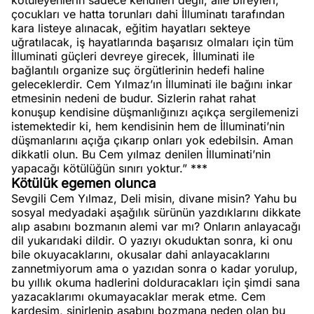
kötüleyenlerin sadece kendileri değil, aile bireyleri,
çocukları ve hatta torunları dahi İlluminatı tarafından
kara listeye alınacak, eğitim hayatları sekteye
uğratılacak, iş hayatlarında başarısız olmaları için tüm
İlluminati güçleri devreye girecek, İlluminati ile
bağlantılı organize suç örgütlerinin hedefi haline
geleceklerdir. Cem Yılmaz’ın İlluminati ile bağını inkar
etmesinin nedeni de budur. Sizlerin rahat rahat
konuşup kendisine düşmanlığınızı açıkça sergilemenizi
istemektedir ki, hem kendisinin hem de İlluminati’nin
düşmanlarını açığa çıkarıp onları yok edebilsin. Aman
dikkatli olun. Bu Cem yılmaz denilen İlluminati’nin
yapacağı kötülüğün sınırı yoktur.” ***
Kötülük egemen olunca
Sevgili Cem Yılmaz, Deli misin, divane misin? Yahu bu
sosyal medyadaki aşağılık sürünün yazdıklarını dikkate
alıp asabını bozmanın alemi var mı? Onların anlayacağı
dil yukarıdaki dildir. O yazıyı okuduktan sonra, ki onu
bile okuyacaklarını, okusalar dahi anlayacaklarını
zannetmiyorum ama o yazıdan sonra o kadar yorulup,
bu yıllık okuma hadlerini dolduracakları için şimdi sana
yazacaklarımı okumayacaklar merak etme. Cem
kardeşim, sinirlenip asabını bozmana neden olan bu