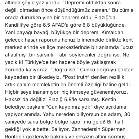
altında şöyle yazıyordu: “Depremi olduktan sonra
e
Ağustos
değil, olmadan önce düşündüğümüz zaman.” Bu cümle
ları
5, 2026
orada dururken yine bir deprem oldu. Elazığ’da.
nca stok
Kandilli’ye göre 6.5 AFAD’a göre 6.8 büyüklüğünde.
Köşe
Spor
Otomob
sı caiz
Yani bayağı bayağı büyükçe bir deprem. Kırsaldan
Yazıları
Yazıları
Yazıları
ir!
gelecek hasar raporunu henüz bilmemekle birlikte kent
merkezlerinde ve ilçe merkezlerinde bir anlamda “ucuz
atlatılmış” bir sarsıntı. Tabii söylenenler doğru ise. Ne
yazık ki Türkiye’de her habere böyle yaklaşmak
zorunda kalıyoruz. “Doğru ise.” Çünkü doğruyu çoktan
kaybeden bir ülkedeyiz. “Post truth” denilen rezillik
artık canım memleketin en önemli özelliği haline geldi.
Hiçbir şeye inanamıyor, hiç kimseye güvenemiyoruz.
Haksız da değiliz! Elazığ 6.8’le sarsılmış. Kentin
belediye başkanı “Can kaybımız yok” diye açıklama
yapıyor anında. Yahu nereden biliyorsun be adam, 30
saniyede sana bölge bölge rapor mu geldi! Bir halt
geldiği yok elbette. Sallıyor. Zannedersin Süpermen.
Röntgen gözleriyle bakmış ve enkazın altını görmüş.