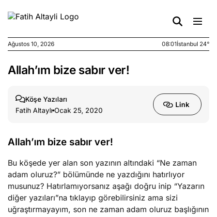
Ağustos 10, 2026
08:01
İstanbul 24°
Allah’ım bize sabır ver!
e
Ağustos
ları
7, 2026
yanın kirli
Köşe Yazıları
Link
cirinde
Fatih Altaylı
Ocak 25, 2020
a kimler
?
Allah’ım bize sabır ver!
e
Ağustos
Bu köşede yer alan son yazının altındaki “Ne zaman
ları
6, 2026
adam oluruz?” bölümünde ne yazdığını hatırlıyor
le yasalar
musunuz? Hatırlamıyorsanız aşağı doğru inip “Yazarın
eranduma
diğer yazıları”na tıklayıp görebilirsiniz ama sizi
mez
uğraştırmayayım, son ne zaman adam oluruz başlığının