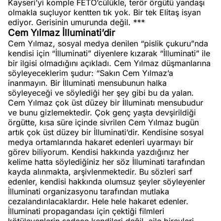
Kayseri’yi komple FETÖ’cülükle, terör örgütü yandaşı
olmakla suçluyor kentten tık yok. Bir tek Elitaş isyan
ediyor. Gerisinin umurunda değil. ***
Cem Yılmaz İlluminati’dir
Cem Yılmaz, sosyal medya denilen “pislik çukuru”nda
kendisi için “İlluminati” diyenlere kızarak “İlluminati” ile
bir ilgisi olmadığını açıkladı. Cem Yılmaz düşmanlarına
söyleyeceklerim şudur: “Sakın Cem Yılmaz’a
inanmayın. Bir İlluminati mensubunun halka
söyleyeceği ve söylediği her şey gibi bu da yalan.
Cem Yılmaz çok üst düzey bir İlluminatı mensubudur
ve bunu gizlemektedir. Çok genç yaşta devşirildiği
örgütte, kısa süre içinde sivrilen Cem Yılmaz bugün
artık çok üst düzey bir İlluminati’dir. Kendisine sosyal
medya ortamlarında hakaret edenleri uyarmayı bir
görev biliyorum. Kendisi hakkında yazdığınız her
kelime hatta söylediğiniz her söz İlluminati tarafından
kayda alınmakta, arşivlenmektedir. Bu sözleri sarf
edenler, kendisi hakkında olumsuz şeyler söyleyenler
İlluminati organizasyonu tarafından mutlaka
cezalandırılacaklardır. Hele hele hakaret edenler.
İlluminati propagandası için çektiği filmleri