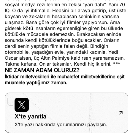
sosyal medya rezillerinin en zekisi “yarı dahi”. Yani 70
IQ. O da iyi ihtimalle. Hepsini bir araya getirip, üst üste
koysan ve zekalarını hesaplasan seninkinin yarısına
ulaşmaz. Bana göre çok iyi filmler yapıyorsun. Ama
giderek kötü insanların egemenliğine giren bu ülkede
kötülükle mücadele edemezsin. Bırakacaksın eninde
sonunda kendi kötülüklerinde boğulacaklar. Onların
derdi senin yaptığın filmle falan değil. Bindiğin
otomobille, yaşadığın evle, yanındaki kadınla. Yedi
Oscar alsan, üç Altın Palmiye kaldırsan yaranamazsın.
Takma kafana. Onlar taksınlar. Kendi hiçliklerini. ***
NE ZAMAN ADAM OLURUZ?
İktidar milletvekilleri ile muhalefet milletvekillerine eşit
muamele yaptığımız zaman.
X’te yanıtla
X’te yazı hakkında yorumlarınızı paylaşın.