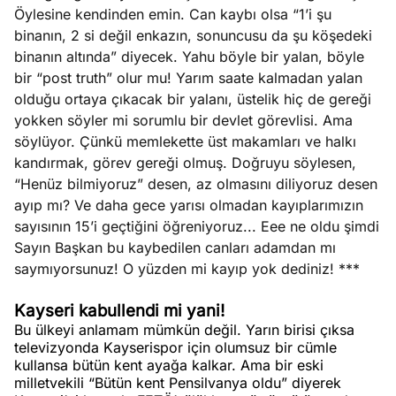
Öylesine kendinden emin. Can kaybı olsa “1’i şu
binanın, 2 si değil enkazın, sonuncusu da şu köşedeki
binanın altında” diyecek. Yahu böyle bir yalan, böyle
bir “post truth” olur mu! Yarım saate kalmadan yalan
olduğu ortaya çıkacak bir yalanı, üstelik hiç de gereği
yokken söyler mi sorumlu bir devlet görevlisi. Ama
söylüyor. Çünkü memlekette üst makamları ve halkı
kandırmak, görev gereği olmuş. Doğruyu söylesen,
“Henüz bilmiyoruz” desen, az olmasını diliyoruz desen
ayıp mı? Ve daha gece yarısı olmadan kayıplarımızın
sayısının 15’i geçtiğini öğreniyoruz... Eee ne oldu şimdi
Sayın Başkan bu kaybedilen canları adamdan mı
saymıyorsunuz! O yüzden mi kayıp yok dediniz! ***
Kayseri kabullendi mi yani!
Bu ülkeyi anlamam mümkün değil. Yarın birisi çıksa
televizyonda Kayserispor için olumsuz bir cümle
kullansa bütün kent ayağa kalkar. Ama bir eski
milletvekili “Bütün kent Pensilvanya oldu” diyerek