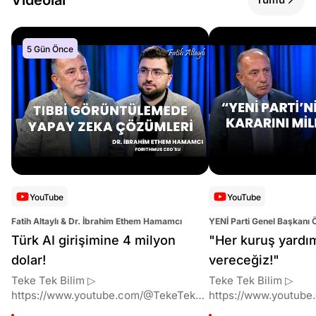
5 Gün Önce
YouTube
YouTube
Fatih Altaylı & Dr. İbrahim Ethem Hamamcı
YENİ Parti Genel Başkanı 
Altaylı
Türk AI girişimine 4 milyon
"Her kuruş yardı
dolar!
vereceğiz!"
Teke Tek Bilim ▷
Teke Tek Bilim ▷
https://www.youtube.com/@TekeTekBil
https://www.youtube
im 00:00 Giriş 01:51 İbrahim Ethem
im 00:00 Giriş 01:58 Butlan kararı 05:58