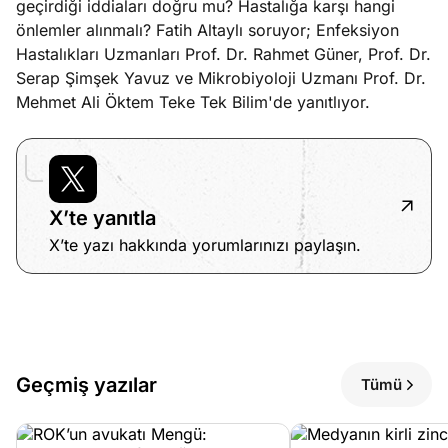
geçirdiği iddiaları doğru mu? Hastalığa karşı hangi
?
önlemler alınmalı? Fatih Altaylı soruyor; Enfeksiyon
Hastalıkları Uzmanları Prof. Dr. Rahmet Güner, Prof. Dr.
e
Ağustos
Serap Şimşek Yavuz ve Mikrobiyoloji Uzmanı Prof. Dr.
ları
6, 2026
Mehmet Ali Öktem Teke Tek Bilim'de yanıtlıyor.
le yasalar
Köşe
Spor
Otomob
eranduma
Yazıları
Yazıları
Yazıları
mez
X’te yanıtla
X’te yazı hakkında yorumlarınızı paylaşın.
Geçmiş yazılar
Tümü