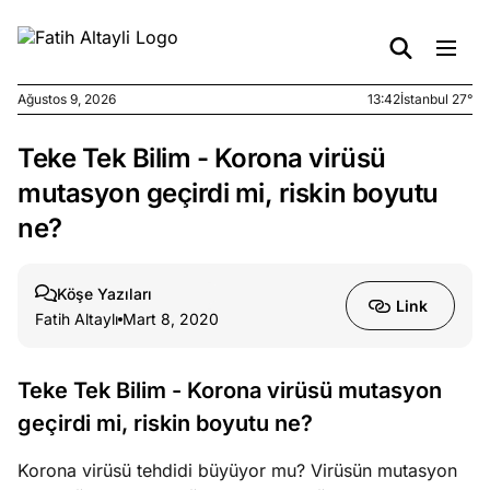
Ağustos 9, 2026
13:42
İstanbul 27°
Teke Tek Bilim - Korona virüsü
e
Ağustos
ları
9, 2026
mutasyon geçirdi mi, riskin boyutu
K’un
ne?
katı
ngü:
ekkilim
Köşe Yazıları
Link
afçı değil
Fatih Altaylı
Mart 8, 2020
e
Ağustos
Teke Tek Bilim - Korona virüsü mutasyon
ları
7, 2026
geçirdi mi, riskin boyutu ne?
yanın kirli
cirinde
Korona virüsü tehdidi büyüyor mu? Virüsün mutasyon
a kimler