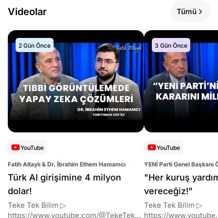
Videolar
Tümü
2 Gün Önce
3 Gün Önce
YouTube
YouTube
Fatih Altaylı & Dr. İbrahim Ethem Hamamcı
YENİ Parti Genel Başkanı 
Altaylı
Türk AI girişimine 4 milyon
"Her kuruş yardı
dolar!
vereceğiz!"
Teke Tek Bilim ▷
Teke Tek Bilim ▷
https://www.youtube.com/@TekeTekBil
https://www.youtube