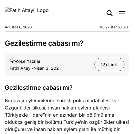
Ağustos 6, 2026
06:27
İstanbul 23°
Gezileştirme çabası mı?
e
Ağustos
ları
5, 2026
nca stok
Köşe Yazıları
Link
sı caiz
Fatih Altaylı
Nisan 3, 2021
ir!
Gezileştirme çabası mı?
e
Ağustos
ları
4, 2026
Boğaziçi eylemcilerine sürekli polis müdahalesi var.
kiye’den
Özgürlükler ülkesi, insan hakları eylem plancısı
e umutlu
Türkiye’de “İdare”nin en azından bir bölümü ama
duğumu
oldukça geniş bir bölümü Türkiye’nin özgürlükler ülkesi
mek ister
olduğunu ve insan hakları eylem planı ile müthiş bir
iniz?