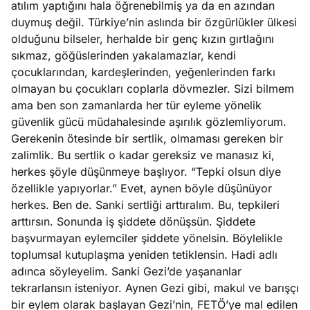
atılım yaptığını hala öğrenebilmiş ya da en azından
duymuş değil. Türkiye’nin aslında bir özgürlükler ülkesi
e
Ağustos
olduğunu bilseler, herhalde bir genç kızın gırtlağını
ları
3, 2026
sıkmaz, göğüslerinden yakalamazlar, kendi
maması
çocuklarından, kardeşlerinden, yeğenlerinden farkı
eken yerde
olmayan bu çocukları coplarla dövmezler. Sizi bilmem
Köşe
Spor
Otomob
n şeye ne
ama ben son zamanlarda her tür eyleme yönelik
Yazıları
Yazıları
Yazıları
irdi!
güvenlik gücü müdahalesinde aşırılık gözlemliyorum.
Gerekenin ötesinde bir sertlik, olmaması gereken bir
zalimlik. Bu sertlik o kadar gereksiz ve manasız ki,
herkes şöyle düşünmeye başlıyor. “Tepki olsun diye
özellikle yapıyorlar.” Evet, aynen böyle düşünüyor
herkes. Ben de. Sanki sertliği arttıralım. Bu, tepkileri
arttırsın. Sonunda iş şiddete dönüşsün. Şiddete
başvurmayan eylemciler şiddete yönelsin. Böylelikle
toplumsal kutuplaşma yeniden tetiklensin. Hadi adlı
adınca söyleyelim. Sanki Gezi’de yaşananlar
tekrarlansın isteniyor. Aynen Gezi gibi, makul ve barışçı
bir eylem olarak başlayan Gezi’nin, FETÖ’ye mal edilen