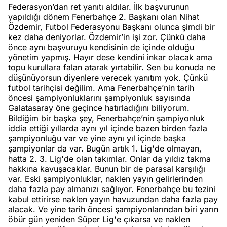
Federasyon’dan ret yanıtı aldılar. İlk başvurunun
yapıldığı dönem Fenerbahçe 2. Başkanı olan Nihat
Özdemir, Futbol Federasyonu Başkanı olunca şimdi bir
kez daha deniyorlar. Özdemir’in işi zor. Çünkü daha
önce aynı başvuruyu kendisinin de içinde olduğu
yönetim yapmış. Hayır dese kendini inkar olacak ama
topu kurullara falan atarak yırtabilir. Sen bu konuda ne
düşünüyorsun diyenlere verecek yanıtım yok. Çünkü
futbol tarihçisi değilim. Ama Fenerbahçe’nin tarih
öncesi şampiyonluklarını şampiyonluk sayısında
Galatasaray öne geçince hatırladığını biliyorum.
Bildiğim bir başka şey, Fenerbahçe’nin şampiyonluk
iddia ettiği yıllarda aynı yıl içinde bazen birden fazla
şampiyonluğu var ve yine aynı yıl içinde başka
şampiyonlar da var. Bugün artık 1. Lig'de olmayan,
hatta 2. 3. Lig'de olan takımlar. Onlar da yıldız takma
hakkına kavuşacaklar. Bunun bir de parasal karşılığı
var. Eski şampiyonluklar, naklen yayın gelirlerinden
daha fazla pay almanızı sağlıyor. Fenerbahçe bu tezini
kabul ettirirse naklen yayın havuzundan daha fazla pay
alacak. Ve yine tarih öncesi şampiyonlarından biri yarın
öbür gün yeniden Süper Lig'e çıkarsa ve naklen