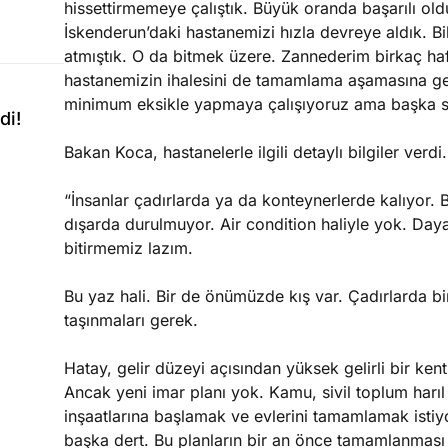
hissettirmemeye çalıştık. Büyük oranda başarılı oldu
İskenderun’daki hastanemizi hızla devreye aldık. Bi
atmıştık. O da bitmek üzere. Zannederim birkaç haf
hastanemizin ihalesini de tamamlama aşamasına geld
minimum eksikle yapmaya çalışıyoruz ama başka so
di!
Bakan Koca, hastanelerle ilgili detaylı bilgiler verd
“İnsanlar çadırlarda ya da konteynerlerde kalıyor. 
dışarda durulmuyor. Air condition haliyle yok. Dayanı
bitirmemiz lazım.
Bu yaz hali. Bir de önümüzde kış var. Çadırlarda bi
taşınmaları gerek.
Hatay, gelir düzeyi açısından yüksek gelirli bir kent
Ancak yeni imar planı yok. Kamu, sivil toplum harıl 
inşaatlarına başlamak ve evlerini tamamlamak isti
başka dert. Bu planların bir an önce tamamlanması