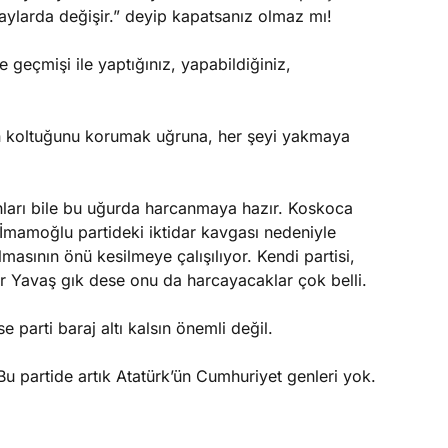
taylarda değişir.” deyip kapatsanız olmaz mı!
e geçmişi ile yaptığınız, yapabildiğiniz,
n koltuğunu korumak uğruna, her şeyi yakmaya
ları bile bu uğurda harcanmaya hazır. Koskoca
m İmamoğlu partideki iktidar kavgası nedeniyle
lmasının önü kesilmeye çalışılıyor. Kendi partisi,
sur Yavaş gık dese onu da harcayacaklar çok belli.
e parti baraj altı kalsın önemli değil.
Bu partide artık Atatürk’ün Cumhuriyet genleri yok.