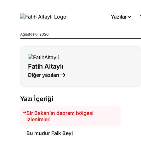
Yazılar
Ağustos 6, 2026
Köşe Yazıları
İnanca stok arası caiz midir!
Fatih Altaylı
Köşe Yazıları
Diğer yazıları
Türkiye’den niye umutlu ol
ister misiniz?
Yazı İçeriği
Köşe Yazıları
Olmaması gereken yerde ola
Bir Bakan’ın deprem bölgesi
denirdi!
izlenimleri
Bu mudur Faik Bey!