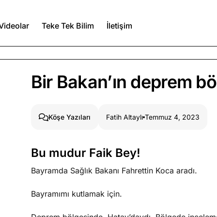
Videolar
Teke Tek Bilim
İletişim
Ağustos 5, 2026
Bir Bakan’ın deprem böl
Ağustos 4, 2026
Fatih Altaylı
Temmuz 4, 2023
Köşe Yazıları
duğumu bilmek
Bu mudur Faik Bey!
Ağustos 3, 2026
n şeye ne
Bayramda Sağlık Bakanı Fahrettin Koca aradı.
Köşe Yazıları
Spor Yazıları
Bayramımı kutlamak için.