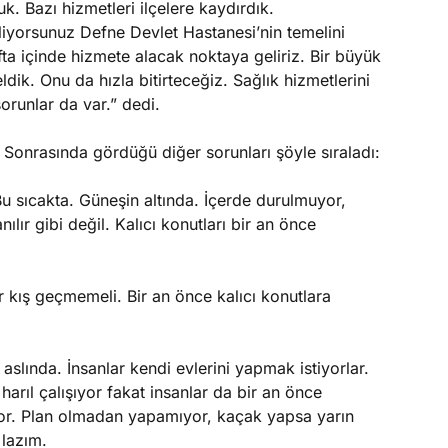
k. Bazı hizmetleri ilçelere kaydırdık.
liyorsunuz Defne Devlet Hastanesi’nin temelini
ta içinde hizmete alacak noktaya geliriz. Bir büyük
ik. Onu da hızla bitirteceğiz. Sağlık hizmetlerini
runlar da var.” dedi.
i. Sonrasında gördüğü diğer sorunları şöyle sıraladı:
Bu sıcakta. Güneşin altında. İçerde durulmuyor,
lır gibi değil. Kalıcı konutları bir an önce
r kış geçmemeli. Bir an önce kalıcı konutlara
 aslında. İnsanlar kendi evlerini yapmak istiyorlar.
harıl çalışıyor fakat insanlar da bir an önce
yor. Plan olmadan yapamıyor, kaçak yapsa yarın
 lazım.