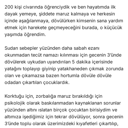
200 kişi civarında öğrenciydik ve ben hayatımda ilk
dayak yemeye, şiddete maruz kalmaya ve herkesin
içinde aşağılanmaya, dövülürken kimsenin sana yardım
etmek için harekete geçmeyeceğini burada, o küçücük
yaşımda öğrendim.
Sudan sebepler yüzünden daha sabah ezanı
okunmadan tecüt namazı kılınması için gecenin 3’ünde
dövülerek uykudan uyandırılan 5 dakika içerisinde
yatağını toplayıp giyinip yatakhaneden çıkmak zorunda
olan ve çıkamazsa bazen hortumla dövüle dövüle
odadan çıkartılan çocuklardık.
Korktuğu için, zorbalığa maruz bırakıldığı için
psikolojik olarak baskılanmadan kaynaklanan sorunlar
yüzünden altını ıslatan birçok çocuktan birisiydim ve
altımıza işediğimiz için tekrar dövülüyor, sonra gecenin
3’ünde toplu olarak üzerimizdeki kıyafetleri çıkartılıp,