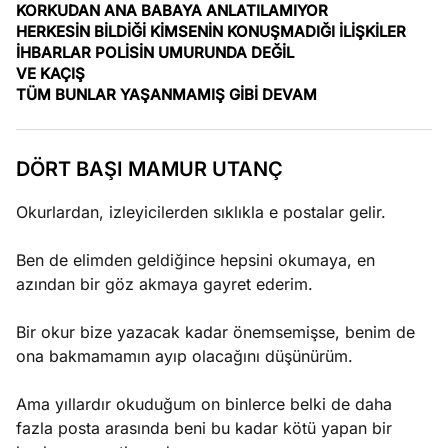
KORKUDAN ANA BABAYA ANLATILAMIYOR
e
Ağustos
HERKESİN BİLDİĞİ KİMSENİN KONUŞMADIĞI İLİŞKİLER
ları
5, 2026
İHBARLAR POLİSİN UMURUNDA DEĞİL
nca stok
VE KAÇIŞ
Köşe
Spor
Otomob
sı caiz
TÜM BUNLAR YAŞANMAMIŞ GİBİ DEVAM
Yazıları
Yazıları
Yazıları
ir!
DÖRT BAŞI MAMUR UTANÇ
Okurlardan, izleyicilerden sıklıkla e postalar gelir.
Ben de elimden geldiğince hepsini okumaya, en
azından bir göz akmaya gayret ederim.
Bir okur bize yazacak kadar önemsemişse, benim de
ona bakmamamın ayıp olacağını düşünürüm.
Ama yıllardır okuduğum on binlerce belki de daha
fazla posta arasında beni bu kadar kötü yapan bir