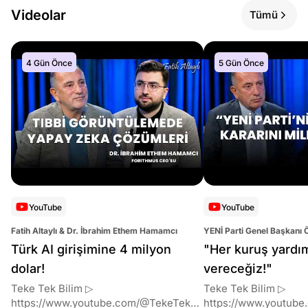
Videolar
Tümü
4 Gün Önce
5 Gün Önce
YouTube
YouTube
Fatih Altaylı & Dr. İbrahim Ethem Hamamcı
YENİ Parti Genel Başkanı 
Altaylı
Türk AI girişimine 4 milyon
"Her kuruş yardı
dolar!
vereceğiz!"
Teke Tek Bilim ▷
Teke Tek Bilim ▷
https://www.youtube.com/@TekeTekBil
https://www.youtube