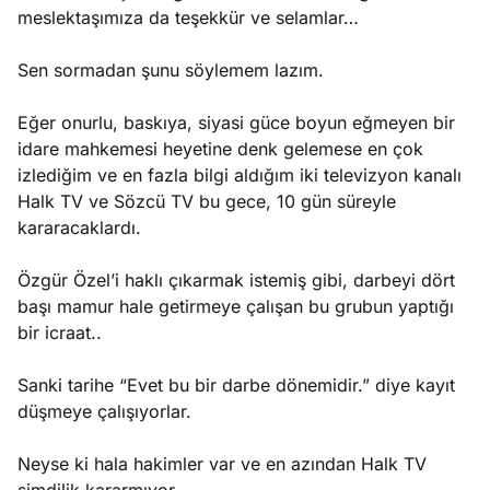
e
meslektaşımıza da teşekkür ve selamlar…
Ağustos
ları
5, 2026
nca stok
Sen sormadan şunu söylemem lazım.
Köşe
Spor
Otomob
sı caiz
Yazıları
Yazıları
Yazıları
ir!
Eğer onurlu, baskıya, siyasi güce boyun eğmeyen bir
idare mahkemesi heyetine denk gelemese en çok
izlediğim ve en fazla bilgi aldığım iki televizyon kanalı
Halk TV ve Sözcü TV bu gece, 10 gün süreyle
kararacaklardı.
Özgür Özel’i haklı çıkarmak istemiş gibi, darbeyi dört
başı mamur hale getirmeye çalışan bu grubun yaptığı
bir icraat..
Sanki tarihe “Evet bu bir darbe dönemidir.” diye kayıt
düşmeye çalışıyorlar.
Neyse ki hala hakimler var ve en azından Halk TV