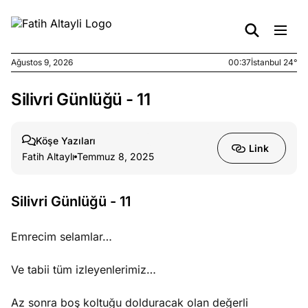
Ağustos 9, 2026
00:37
İstanbul 24°
Silivri Günlüğü - 11
e
Ağustos
ları
7, 2026
yanın kirli
Köşe Yazıları
Link
cirinde
Fatih Altaylı
Temmuz 8, 2025
a kimler
?
Silivri Günlüğü - 11
e
Ağustos
ları
6, 2026
Emrecim selamlar…
le yasalar
eranduma
Ve tabii tüm izleyenlerimiz…
mez
Az sonra boş koltuğu dolduracak olan değerli