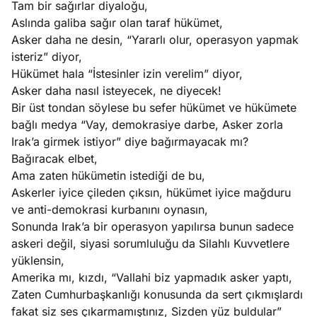
Tam bir sağırlar diyaloğu,
Aslında galiba sağır olan taraf hükümet,
e
Ağustos
Asker daha ne desin, “Yararlı olur, operasyon yapmak
ları
3, 2026
isteriz” diyor,
maması
Hükümet hala “İstesinler izin verelim” diyor,
eken yerde
Asker daha nasıl isteyecek, ne diyecek!
Köşe
Spor
Otomob
n şeye ne
Bir üst tondan söylese bu sefer hükümet ve hükümete
Yazıları
Yazıları
Yazıları
irdi!
bağlı medya “Vay, demokrasiye darbe, Asker zorla
Irak’a girmek istiyor” diye bağırmayacak mı?
Bağıracak elbet,
Ama zaten hükümetin istediği de bu,
Askerler iyice çileden çıksın, hükümet iyice mağduru
ve anti-demokrasi kurbanını oynasın,
Sonunda Irak’a bir operasyon yapılırsa bunun sadece
askeri değil, siyasi sorumluluğu da Silahlı Kuvvetlere
yüklensin,
Amerika mı, kızdı, “Vallahi biz yapmadık asker yaptı,
Zaten Cumhurbaşkanlığı konusunda da sert çıkmışlardı
fakat siz ses çıkarmamıştınız, Sizden yüz buldular”