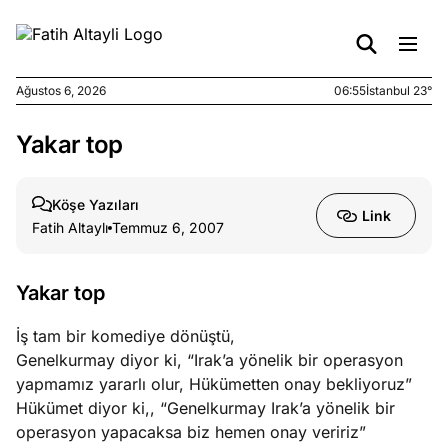
Ağustos 6, 2026
06:55
İstanbul 23°
Yakar top
e
Ağustos
ları
5, 2026
nca stok
Köşe Yazıları
Link
sı caiz
Fatih Altaylı
Temmuz 6, 2007
ir!
Yakar top
e
Ağustos
ları
4, 2026
İş tam bir komediye dönüştü,
kiye’den
Genelkurmay diyor ki, “Irak’a yönelik bir operasyon
e umutlu
yapmamız yararlı olur, Hükümetten onay bekliyoruz”
duğumu
Hükümet diyor ki,, “Genelkurmay Irak’a yönelik bir
mek ister
operasyon yapacaksa biz hemen onay veririz”
iniz?