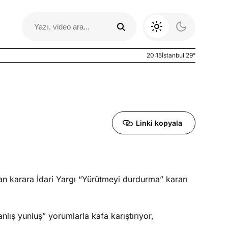
20:15
İstanbul 29°
Linki kopyala
n karara İdari Yargı “Yürütmeyi durdurma” kararı
Otomobil Yazıları
nlış yunluş” yorumlarla kafa karıştırıyor,