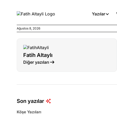
Yazılar
Ağustos 8, 2026
Köşe Yazıları
Böyle yasalar referanduma g
Fatih Altaylı
Köşe Yazıları
Diğer yazıları
İnanca stok arası caiz midir!
Köşe Yazıları
Türkiye’den niye umutlu ol
ister misiniz?
Son yazılar
Köşe Yazıları