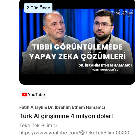
2 Gün Önce
YouTube
Fatih Altaylı & Dr. İbrahim Ethem Hamamcı
Türk AI girişimine 4 milyon dolar!
Teke Tek Bilim ▷
https://www.youtube.com/@TekeTekBilim 00:00