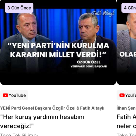
3 Gün Önce
4 Gün
YouTube
YouT
YENİ Parti Genel Başkanı Özgür Özel & Fatih Altaylı
İlhan Şen
"Her kuruş yardımın hesabını
Fatih A
vereceğiz!"
neler 
Teke Tek Bilim ▷
Teke Tek