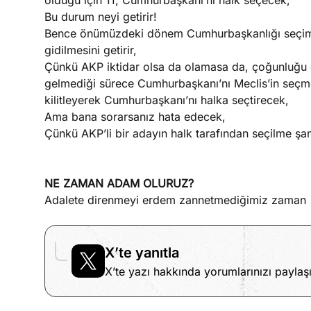
olduğu için 11, Cumhurbaşkanı’nı halk seçecek,
Bu durum neyi getirir!
Bence önümüzdeki dönem Cumhurbaşkanlığı seçimini
gidilmesini getirir,
Çünkü AKP iktidar olsa da olamasa da, çoğunluğu e
gelmediği sürece Cumhurbaşkanı’nı Meclis’in seçm
kilitleyerek Cumhurbaşkanı’nı halka seçtirecek,
Ama bana sorarsanız hata edecek,
Çünkü AKP’li bir adayın halk tarafından seçilme şa
NE ZAMAN ADAM OLURUZ?
Adalete direnmeyi erdem zannetmediğimiz zaman
X’te yanıtla
X’te yazı hakkında yorumlarınızı paylaşı