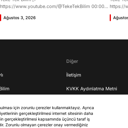
https://www.youtube.com/@TekeTekBilim 00:00
https://
Giriş 01:58 Butlan kararı 05:58 Butlan kararı kimin
Giriş 02
Ağustos 3, 2026
Ağusto
meselesi? 11:32 Kılıçdaroğlu bu günlerin sinyalini
geldiğin
vermiş miydi? 17:16 Halktan böyle bir destek
büründü
bekliyor muydu? 25:40 CHP'den ayrılma kararı
Doğan'nı
30:09 AK Parti'ye geçişlerin duracağının garantisi
neler ka
var mı? 48:12 Cemil Tugay kalacak mı? 50:13
sonra Fa
CHP'de Özgür Özel'e yakın isimler kaldı mı? 52:50
Oyuncula
Yargıtay kararından eminken neden partiden
Diğer
mi? 22:2
ayrıldı? 56:53 İttifak arayışı olacak mı? 1:01:43
ailesi va
lı
Seçim güvenliğini nasıl sağlayacak? 1:06:25 Ekrem
İletişim
etkiliyo
İmamoğlu merkezli bir parti kuruldu? 1:10:03
eğitimi 
Bilim
Özgür Özel'in fezlekeleri ve dokunulmazlığın
KVKK Aydınlatma Metni
serüveni
kalkma ihtimali 1:14:38 Anket sonuçlarına nasıl
mühendis
Sanat
bakıyor? 1:18:30 Terörsüz Türkiye süreci 1:25:48
Site Kuralları
mu? 37:2
nulması için zorunlu çerezler kullanmaktayız. Ayrıca
ASELSAN'ın özelleştirilmesi 1:26:59 Medyadaki
38:55 Ur
yetlerinin gerçekleştirilmesi internet sitesinin daha
gör
operasyonlar 1:34:19 Bağışların sürmesi için
Yaşadığı
zinin gerçekleştirilmesi kapsamında üçüncü taraf iş
çağrısı olacak mı? 1:41:40 Muhalif medyayla
hayatını
edir. Zorunlu olmayan çerezler onay vermediğiniz