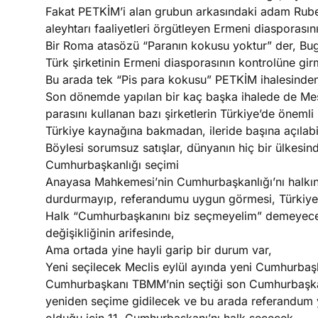
Fakat PETKİM’i alan grubun arkasındaki adam Rube
aleyhtarı faaliyetleri örgütleyen Ermeni diasporasın
Bir Roma atasözü “Paranın kokusu yoktur” der, Bug
Türk şirketinin Ermeni diasporasının kontrolüne gir
Bu arada tek “Pis para kokusu” PETKİM ihalesinden
Son dönemde yapılan bir kaç başka ihalede de Mesu
parasını kullanan bazı şirketlerin Türkiye’de önemli i
Türkiye kaynağına bakmadan, ileride başına açılabil
Böylesi sorumsuz satışlar, dünyanın hiç bir ülkesi
Cumhurbaşkanlığı seçimi
Anayasa Mahkemesi’nin Cumhurbaşkanlığı’nı halkın
durdurmayıp, referandumu uygun görmesi, Türkiye 
Halk “Cumhurbaşkanını biz seçmeyelim” demeyeceğ
değişikliğinin arifesinde,
Ama ortada yine hayli garip bir durum var,
Yeni seçilecek Meclis eylül ayında yeni Cumhurbaş
Cumhurbaşkanı TBMM’nin seçtiği son Cumhurbaşka
yeniden seçime gidilecek ve bu arada referandum ya