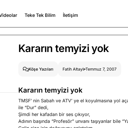
Videolar
Teke Tek Bilim
İletişim
Ağustos 6, 2026
Kararın temyizi yok
itmez
Ağustos 5, 2026
Fatih Altaylı
Temmuz 7, 2007
Köşe Yazıları
Ağustos 4, 2026
Kararın temyizi yok
duğumu bilmek
TMSF’ nin Sabah ve ATV’ ye el koyulmasına yol aça
Köşe Yazıları
Spor Yazıları
ile “Dur” dedi,
Şimdi her kafadan bir ses çıkıyor,
Adının başında “Profesör” unvanı taşıyanlar bile “Ya