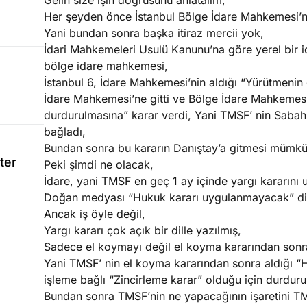
Gelin size işin doğrusunu anlatalım,
Her şeyden önce İstanbul Bölge İdare Mahkemesi’ni
Yani bundan sonra başka itiraz mercii yok,
İdari Mahkemeleri Usulü Kanunu’na göre yerel bir i
bölge idare mahkemesi,
İstanbul 6, İdare Mahkemesi’nin aldığı “Yürütmenin
İdare Mahkemesi’ne gitti ve Bölge İdare Mahkemes
durdurulmasına” karar verdi, Yani TMSF’ nin Sabah’
bağladı,
Bundan sonra bu kararın Danıştay’a gitmesi mümkü
ter
Peki şimdi ne olacak,
İdare, yani TMSF en geç 1 ay içinde yargı kararın
Doğan medyası “Hukuk kararı uygulanmayacak” diy
Ancak iş öyle değil,
Yargı kararı çok açık bir dille yazılmış,
Sadece el koymayı değil el koyma kararından sonra
Yani TMSF’ nin el koyma kararından sonra aldığı “Hi
işleme bağlı “Zincirleme karar” olduğu için durduru
Bundan sonra TMSF’nin ne yapacağının işaretini T