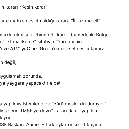
n kararı “Kesin karar”
dare mahkemesinin aldığı karara “İtiraz mercii”
 durdurulması talebine ret” kararı bu nedenle Bölge
i “Üst mahkeme” sıfatıyla “Yürütmenin
ı ve ATV’ yi Ciner Grubu’na iade etmesini karara
n değil,
ı uygulamak zorunda,
e yaygara yapacaktır elbet,
 yapılmış işlemlerin de “Yürütmesini durduruyor”
sselerin TMSF’ye devri” kararı da ilk yapılan
luyor,
MSF Başkanı Ahmet Ertürk aylar önce, el koyma