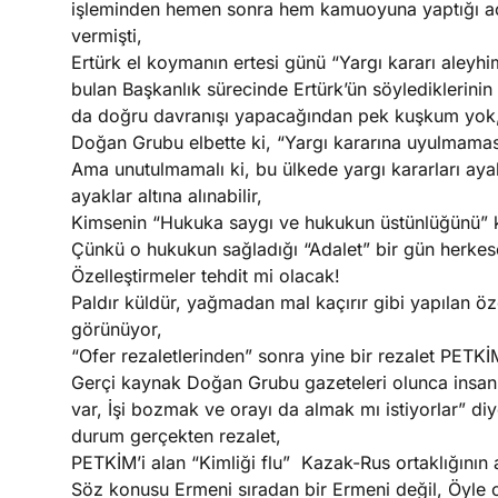
işleminden hemen sonra hem kamuoyuna yaptığı a
vermişti,
Ertürk el koymanın ertesi günü “Yargı kararı aleyhimi
bulan Başkanlık sürecinde Ertürk’ün söylediklerini
da doğru davranışı yapacağından pek kuşkum yok
Doğan Grubu elbette ki, “Yargı kararına uyulmaması
Ama unutulmamalı ki, bu ülkede yargı kararları ayakl
ayaklar altına alınabilir,
Kimsenin “Hukuka saygı ve hukukun üstünlüğünü” 
Çünkü o hukukun sağladığı “Adalet” bir gün herkes
Özelleştirmeler tehdit mi olacak!
Paldır küldür, yağmadan mal kaçırır gibi yapılan öz
görünüyor,
“Ofer rezaletlerinden” sonra yine bir rezalet PETKİ
Gerçi kaynak Doğan Grubu gazeteleri olunca insan
var, İşi bozmak ve orayı da almak mı istiyorlar”
durum gerçekten rezalet,
PETKİM’i alan “Kimliği flu” Kazak-Rus ortaklığının 
Söz konusu Ermeni sıradan bir Ermeni değil, Öyle 