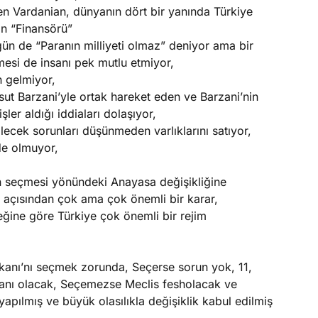
n Vardanian, dünyanın dört bir yanında Türkiye
ın “Finansörü”
ün de “Paranın milliyeti olmaz” deniyor ama bir
mesi de insanı pek mutlu etmiyor,
 gelmiyor,
t Barzani’yle ortak hareket eden ve Barzani’nin
şler aldığı iddiaları dolaşıyor,
ecek sorunları düşünmeden varlıklarını satıyor,
nde olmuyor,
 seçmesi yönündeki Anayasa değişikliğine
açısından çok ama çok önemli bir karar,
ine göre Türkiye çok önemli bir rejim
kanı’nı seçmek zorunda, Seçerse sorun yok, 11,
nı olacak, Seçemezse Meclis fesholacak ve
pılmış ve büyük olasılıkla değişiklik kabul edilmiş