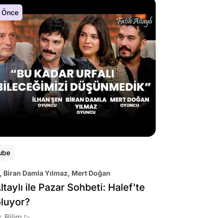
 Önce
ube
, Biran Damla Yılmaz, Mert Doğan
ltaylı ile Pazar Sohbeti: Halef'te
oluyor?
 Bilim ▷