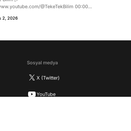
www.youtube.com/@TekeTekBilim 00:00
:46 Biran Damla Yılmaz dizi teklifi
s 2, 2026
de neler hissetti? 05:41 Oynadığı role nasıl
? 08:06 Mert Doğan nereli? 09:21 Mert
 rolü ve şivesi 11:21 Oynadığı karaktere
ttı? 17:52 İlhan Şen, ayakkabı eleştirisinden
tih Altaylı'ya gıcık oldu mu? 19:15
r Urfa'yı sevdi mi? 20:40 Urfa'yı gezdiler
2 Biran Damla Yılmaz nereli, nasıl bir
Sosyal medya
r? 26:57 Şehirdışı diziler özel hayatlarını
r mu? 30:18 Mert Doğan'ın oyunculuk
X (Twitter)
nasıl? 33:52 İlhan Şen'in oyunculuk
 nasıl başladı? 35:47 Aziz Yıldırım
YouTube
 olduğu için mühendisliği seçtiği doğru
2 Best Model yarışmasına neden katıldı?
Instagram
fa'da nasıl fit kalmayı başarıyor? 41:28
 ilin dışında çalışmak İlhan Şen'in özel
 etkiliyor mu? 44:53 Yurt dışında