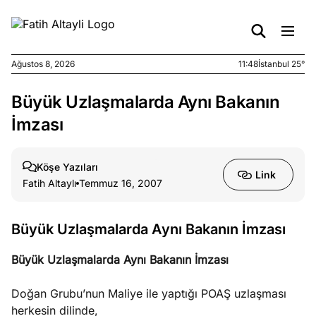
Ağustos 8, 2026
11:48
İstanbul 25°
Büyük Uzlaşmalarda Aynı Bakanın
e
Ağustos
ları
5, 2026
İmzası
nca stok
sı caiz
Köşe Yazıları
ir!
Link
Fatih Altaylı
Temmuz 16, 2007
e
Ağustos
ları
4, 2026
Büyük Uzlaşmalarda Aynı Bakanın İmzası
kiye’den
e umutlu
Büyük Uzlaşmalarda Aynı Bakanın İmzası
duğumu
mek ister
Doğan Grubu’nun Maliye ile yaptığı POAŞ uzlaşması
iniz?
herkesin dilinde,