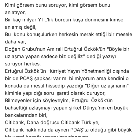
Kimi görsem bunu soruyor, kimi görsem bunu
e
anlatıyor,
Ağustos
ları
3, 2026
Bir kaç milyar YTL’lik borcun kuşa dönmesini kimse
maması
anlamış değil,
eken yerde
Bu konu konuşulurken herkesin merak ettiği bir mesele
Köşe
Spor
Otomob
n şeye ne
daha var,
Yazıları
Yazıları
Yazıları
irdi!
Doğan Grubu’nun Amirali Ertuğrul Özkök’ün “Böyle bir
uzlaşma yapan sadece biz değiliz” dediği yazıyı
soruyor herkes,
Ertuğrul Özkök’ün Hürriyet Yayın Yönetmenliği dışında
bir de POAŞ şapkası var mı bilmiyorum ama kendini o
konuda da mesul hissedip yazdığı “Diğer uzlaşmanın”
kiminle yapıldığı soru işareti olarak duruyor,
Bilmeyenler için söyleyeyim, Ertuğrul Özkök’ün
bahsettiği uzlaşmayı yapan şirket Dünya’nın en büyük
bankalarından biri,
Citibank, Daha doğrusu Citibank Türkiye,
Citibank hakkında da aynen PDAŞ’ta olduğu gibi büyük