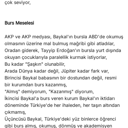
çok seviyor,
Burs Meselesi
AKP ve AKP medyası, Baykal'ın bursla ABD'de okumuş
olmasının üzerine mal bulmuş mağribi gibi atladılar,
Oradan giderek, Tayyip Erdoğan'ın bursla yurt dışında
okuyan çocuklarıyla paralellik kurmak istiyorlar,
Bu kadar "Şaşkın" olunabilir,
Arada Dünya kadar değil, Jüpiter kadar fark var,
Birincisi Baykal babasının bir dostundan değil, resmi
bir kurumdan burs kazanmış,
"Almış" demiyorum, "Kazanmış" diyorum,
İkincisi Baykal'a burs veren kurum Baykal'ın iktidarı
döneminde Türkiye'de her ihaleden, her taşın altından
çıkmamış,
Üçüncüsü Baykal, Türkiye'deki yüz binlerce öğrenci
gibi burs almış, okumuş, dönmüş ve akademisyen