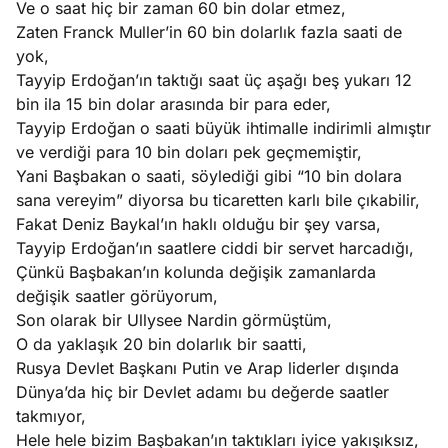
Ve o saat hiç bir zaman 60 bin dolar etmez,
Zaten Franck Muller’in 60 bin dolarlık fazla saati de
yok,
Tayyip Erdoğan’ın taktığı saat üç aşağı beş yukarı 12
bin ila 15 bin dolar arasında bir para eder,
Tayyip Erdoğan o saati büyük ihtimalle indirimli almıştır
ve verdiği para 10 bin doları pek geçmemiştir,
Yani Başbakan o saati, söylediği gibi “10 bin dolara
sana vereyim” diyorsa bu ticaretten karlı bile çıkabilir,
Fakat Deniz Baykal’ın haklı olduğu bir şey varsa,
Tayyip Erdoğan’ın saatlere ciddi bir servet harcadığı,
Çünkü Başbakan’ın kolunda değişik zamanlarda
değişik saatler görüyorum,
Son olarak bir Ullysee Nardin görmüştüm,
O da yaklaşık 20 bin dolarlık bir saatti,
Rusya Devlet Başkanı Putin ve Arap liderler dışında
Dünya’da hiç bir Devlet adamı bu değerde saatler
takmıyor,
Hele hele bizim Başbakan’ın taktıkları iyice yakışıksız,