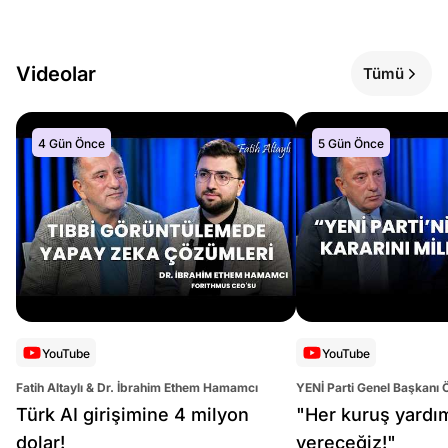
Videolar
Tümü
4 Gün Önce
5 Gün Önce
YouTube
YouTube
Fatih Altaylı & Dr. İbrahim Ethem Hamamcı
YENİ Parti Genel Başkanı 
Altaylı
Türk AI girişimine 4 milyon
"Her kuruş yardı
dolar!
vereceğiz!"