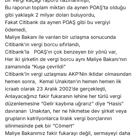
bir vergi kaçağı raporu hazırlanmıştı,
Bu raporun toplam miktarı da aynen POAŞ’ta olduğu
gibi yaklaşık 2 milyar doları buluyordu,
Fakat Citibank da aynen POAŞ gibi bu vergiyi
ödemedi,
Maliye Bakanı ile varılan bir uzlaşma sonucunda
Citibank’ın vergi borcu sıfırlandı,
Citibank’la POAŞ’ın çok benzeyen bir yönü var,
Her iki şirketin de vergi borcu aynı Maliye Bakanı’nın
zamanında “Kuşa çevrildi”
Citibank’in vergi uzlaşması AKP’Nin iktidar olmasından
hemen sonra, Kemal Unakıtan’ın hemen hemen ilk
icraatı olarak 23 Aralık 2002’de gerçekleşti,
Anlayacağınız fakir fukaranın lehine her türlü vergi
düzenlemesine “Gelir kaybına uğrarız” diye “Hasis”
davranan Unakıtan, her ne hikmetse dev şirket veya
grupların katrilyonlarca liralık vergi borçlarının
silinmesinde pek bir “Cömert”
Maliye Bakanımız fakir fukarayı değil, sermayeyi daha