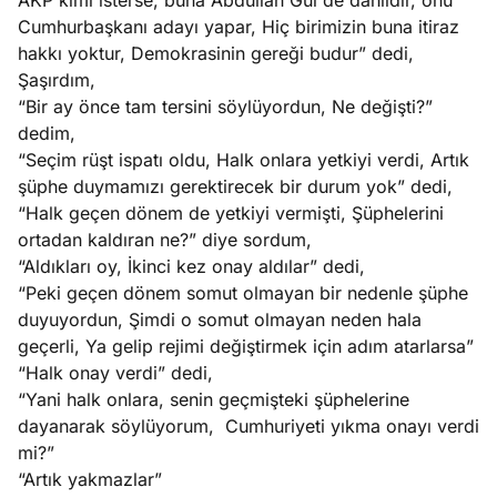
AKP kimi isterse, buna Abdullah Gül de dahildir, onu
Cumhurbaşkanı adayı yapar, Hiç birimizin buna itiraz
hakkı yoktur, Demokrasinin gereği budur” dedi,
Şaşırdım,
“Bir ay önce tam tersini söylüyordun, Ne değişti?”
dedim,
“Seçim rüşt ispatı oldu, Halk onlara yetkiyi verdi, Artık
şüphe duymamızı gerektirecek bir durum yok” dedi,
“Halk geçen dönem de yetkiyi vermişti, Şüphelerini
ortadan kaldıran ne?” diye sordum,
“Aldıkları oy, İkinci kez onay aldılar” dedi,
“Peki geçen dönem somut olmayan bir nedenle şüphe
duyuyordun, Şimdi o somut olmayan neden hala
geçerli, Ya gelip rejimi değiştirmek için adım atarlarsa”
“Halk onay verdi” dedi,
“Yani halk onlara, senin geçmişteki şüphelerine
dayanarak söylüyorum, Cumhuriyeti yıkma onayı verdi
mi?”
“Artık yakmazlar”