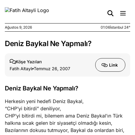
Ağustos 9, 2026
01:06
İstanbul 24°
Deniz Baykal Ne Yapmalı?
e
Ağustos
ları
7, 2026
yanın kirli
Köşe Yazıları
Link
cirinde
Fatih Altaylı
Temmuz 26, 2007
a kimler
?
Deniz Baykal Ne Yapmalı?
e
Ağustos
Herkesin yeni hedefi Deniz Baykal,
ları
6, 2026
“CHP’yi bitirdi” deniliyor,
le yasalar
CHP’yi bitirdi mi, bilemem ama Deniz Baykal’ın Türk
eranduma
halkına sıcak gelen bir siyasetçi olmadığı kesin,
mez
Bazılarının dokusu tutmuyor, Baykal da onlardan biri,