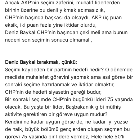
Ancak AKP’nin seçim zaferini, muhalif liderlerden
e
Ağustos
birinin üzerine bu denli yıkmak acımasızlık,
ları
5, 2026
CHP’nin başında başkası da olsaydı, AKP üç puan
nca stok
eksik, iki puan fazla yine iktidar olurdu,
Köşe
Spor
Otomob
sı caiz
Deniz Baykal CHP’nin başından çekilmeli ama bunun
Yazıları
Yazıları
Yazıları
ir!
nedeni son seçimin sonucu olmamalı,
Deniz Baykal bırakmalı, çünkü:
Seçimi kaybeden bir partinin hedefi nedir? O dönemde
mecliste muhalefet görevini yapmak ama asıl görev bir
sonraki seçime hazırlanmak ve iktidar olmaktır,
CHP’nin de hedefi siyasetin gereği budur,
Bir sonraki seçimde CHP’nin bugünkü lideri 75 yaşında
olacak, Bu yaşta bir lider, Başbakanlık gibi müthiş
aktivite gerektiren bir göreve uygun mudur?
Kendini ne kadar uygun görse de, ne kadar iyi yüzse
de halk, büyük bölümü gençlerden oluşan seçmen bu
görevi 75 yaşında bir lidere vermez, Hele hele 50’lı