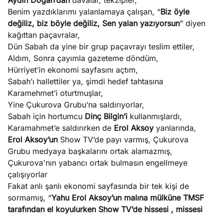
Aydın Doğan’dan
davalar, tekzipler,
Benim yazdıklarımı yalanlamaya çalışan, “
Biz öyle
değiliz, biz böyle değiliz, Sen yalan yazıyorsun
” diyen
kağıttan paçavralar,
Dün Sabah da yine bir grup paçavrayı teslim ettiler,
Aldım, Sonra çayımla gazeteme döndüm,
Hürriyet’in ekonomi sayfasını açtım,
Sabah’ı hallettiler ya, şimdi hedef tahtasına
Karamehmet’i oturtmuşlar,
Yine Çukurova Grubu’na saldırıyorlar,
Sabah için hortumcu
Dinç Bilgin’i
kullanmışlardı,
Karamahmet’e saldırırken de
Erol Aksoy
yanlarında,
Erol Aksoy’un
Show TV’de payı varmış, Çukurova
Grubu medyaya başkalarını ortak alamazmış,
Çukurova'nın yabancı ortak bulmasın engellmeye
çalışıyorlar
Fakat anlı şanlı ekonomi sayfasında bir tek kişi de
sormamış, “
Yahu Erol Aksoy’un malına mülküne TMSF
tarafından el koyulurken Show TV’de hissesi , missesi