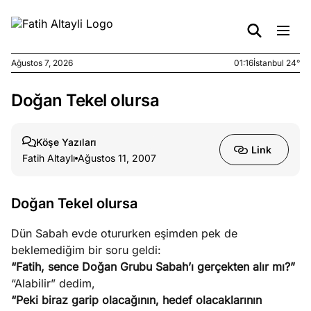
Ağustos 7, 2026
01:16
İstanbul 24°
Doğan Tekel olursa
e
Ağustos
ları
6, 2026
le yasalar
Köşe Yazıları
Link
eranduma
Fatih Altaylı
Ağustos 11, 2007
mez
Doğan Tekel olursa
e
Ağustos
ları
5, 2026
Dün Sabah evde otururken eşimden pek de
nca stok
beklemediğim bir soru geldi:
sı caiz
“Fatih, sence Doğan Grubu Sabah’ı gerçekten alır mı?”
ir!
“Alabilir” dedim,
“Peki biraz garip olacağının, hedef olacaklarının
e
Ağustos