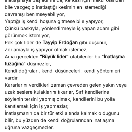
İnatlaşmaya başladı mı da, kendisi için makul olandan
bile vazgeçip inatlaştığı kesimin en istemediği
davranışı benimseyebiliyor,
Yaptığı iş kendi hoşuna gitmese bile yapıyor,
Çünkü baskıyla, yönlendirmeyle iş yapan adam gibi
görünmek istemiyor,
Pek çok lider de
Tayyip Erdoğan
gibi düşünür,
Zorlamayla iş yapıyor olmak istemez,
Ama gerçekten
“Büyük lider
” olabilenler bu “
İnatlaşma
tuzağına
” düşmezler,
Kendi doğruları, kendi düşünceleri, kendi yöntemleri
vardır,
Kararlarını verdikleri zaman çevreden gelen yakın veya
uzak seslere kulaklarını tıkarlar, Sırf kendilerine
söylenin tersini yapmış olmak, kendilerini bu yolla
kanıtlamak için iş yapmazlar,
İnatlaşmanın da bir tür etki altında kalmak olduğunu
bilir, bu yüzden de kendi doğrularından inatlaşma
uğruna vazgeçmezler,