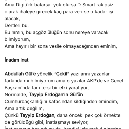
Ama Digitürk batarsa, yok olursa D Smart rakipsiz
olarak ihaleye girecek kaç para verirse o kadar işi
alacak,
Dertleri bu,
Bu hırsın, bu açgözlülüğün sonu nereye varacak
bilmiyorum,
Ama hayırlı bir sona vesile olmayacağından eminim,
İnadım inat
Abdullah Gül’e
yönelik “
Çekil
” yazılarını yazanlar
farkında mı bilmiyorum ama o yazılar AKP’de ve Genel
Başkanı’nda tam tersi bir etki yaratıyor,
Normalde,
Tayyip Erdoğan’ın Gül’ün
Cumhurbaşkanlığını kafasından sildiğinden emindim,
Ama artık değilim,
Çünkü
Tayyip Erdoğan
, daha önceki pek çok örnekte
de görüldüğü gibi, inatlaşmayı seviyor,