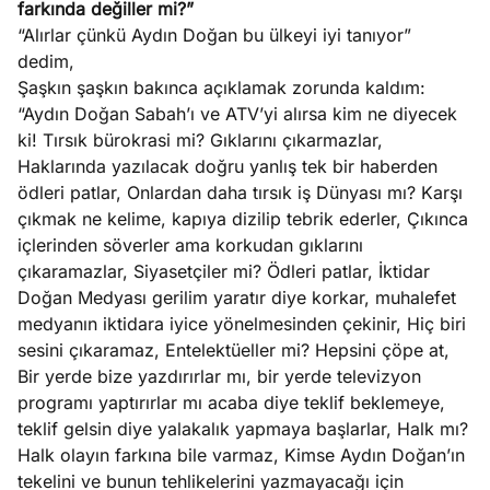
farkında değiller mi?”
ları
4, 2026
“Alırlar çünkü Aydın Doğan bu ülkeyi iyi tanıyor”
kiye’den
dedim,
e umutlu
Şaşkın şaşkın bakınca açıklamak zorunda kaldım:
duğumu
“Aydın Doğan Sabah’ı ve ATV’yi alırsa kim ne diyecek
Köşe
Spor
Otomob
mek ister
ki! Tırsık bürokrasi mi? Gıklarını çıkarmazlar,
Yazıları
Yazıları
Yazıları
iniz?
Haklarında yazılacak doğru yanlış tek bir haberden
ödleri patlar, Onlardan daha tırsık iş Dünyası mı? Karşı
çıkmak ne kelime, kapıya dizilip tebrik ederler, Çıkınca
içlerinden söverler ama korkudan gıklarını
çıkaramazlar, Siyasetçiler mi? Ödleri patlar, İktidar
Doğan Medyası gerilim yaratır diye korkar, muhalefet
medyanın iktidara iyice yönelmesinden çekinir, Hiç biri
sesini çıkaramaz, Entelektüeller mi? Hepsini çöpe at,
Bir yerde bize yazdırırlar mı, bir yerde televizyon
programı yaptırırlar mı acaba diye teklif beklemeye,
teklif gelsin diye yalakalık yapmaya başlarlar, Halk mı?
Halk olayın farkına bile varmaz, Kimse Aydın Doğan’ın
tekelini ve bunun tehlikelerini yazmayacağı için