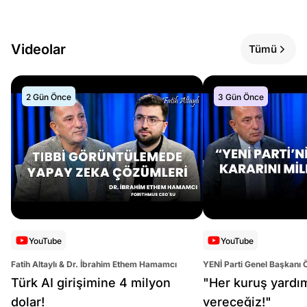
Videolar
Tümü
2 Gün Önce
3 Gün Önce
YouTube
YouTube
Fatih Altaylı & Dr. İbrahim Ethem Hamamcı
YENİ Parti Genel Başkanı 
Altaylı
Türk AI girişimine 4 milyon
"Her kuruş yardı
dolar!
vereceğiz!"