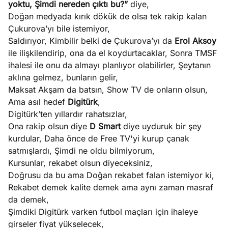
yoktu, Şimdi nereden çıktı bu?”
diye,
Doğan medyada kırık dökük de olsa tek rakip kalan
Çukurova’yı bile istemiyor,
Saldırıyor, Kimbilir belki de Çukurova’yı da
Erol Aksoy
ile ilişkilendirip, ona da el koydurtacaklar, Sonra TMSF
ihalesi ile onu da almayı planlıyor olabilirler, Şeytanın
aklına gelmez, bunların gelir,
Maksat Akşam da batsın, Show TV de onların olsun,
Ama asıl hedef
Digitürk
,
Digitürk’ten yıllardır rahatsızlar,
Ona rakip olsun diye
D Smart
diye uyduruk bir şey
kurdular, Daha önce de Free TV'yi kurup çanak
satmışlardı, Şimdi ne oldu bilmiyorum,
Kursunlar, rekabet olsun diyeceksiniz,
Doğrusu da bu ama Doğan rekabet falan istemiyor ki,
Rekabet demek kalite demek ama aynı zaman masraf
da demek,
Şimdiki Digitürk varken futbol maçları için ihaleye
girseler fiyat yükselecek,