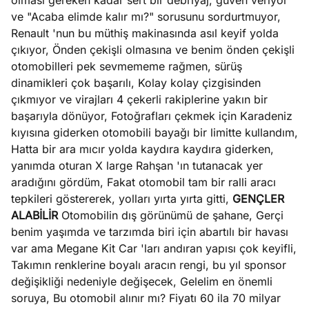
olması gereken kadar sert bir debriyaj, güven veriyor
ve "Acaba elimde kalır mı?" sorusunu sordurtmuyor,
Renault 'nun bu müthiş makinasında asıl keyif yolda
çıkıyor, Önden çekişli olmasına ve benim önden çekişli
otomobilleri pek sevmememe rağmen, sürüş
dinamikleri çok başarılı, Kolay kolay çizgisinden
çıkmıyor ve virajları 4 çekerli rakiplerine yakın bir
başarıyla dönüyor, Fotoğrafları çekmek için Karadeniz
kıyısına giderken otomobili bayağı bir limitte kullandım,
Hatta bir ara mıcır yolda kaydıra kaydıra giderken,
yanımda oturan X large Rahşan 'ın tutanacak yer
aradığını gördüm, Fakat otomobil tam bir ralli aracı
tepkileri göstererek, yolları yırta yırta gitti,
GENÇLER
ALABİLİR
Otomobilin dış görünümü de şahane, Gerçi
benim yaşımda ve tarzımda biri için abartılı bir havası
var ama Megane Kit Car 'ları andıran yapısı çok keyifli,
Takımın renklerine boyalı aracın rengi, bu yıl sponsor
değişikliği nedeniyle değişecek, Gelelim en önemli
soruya, Bu otomobil alınır mı? Fiyatı 60 ila 70 milyar