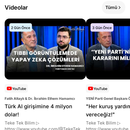
Videolar
Tümü
2 Gün Önce
3 Gün Önce
YouTube
YouTube
Fatih Altaylı & Dr. İbrahim Ethem Hamamcı
YENİ Parti Genel Başkanı 
Altaylı
Türk AI girişimine 4 milyon
"Her kuruş yardı
dolar!
vereceğiz!"
Teke Tek Bilim ▷
Teke Tek Bilim ▷
https://www.youtube.com/@TekeTekBil
https://www.youtube