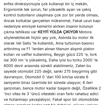
enfes direksiyonuyla çok kullanışlı bir iç mekân,
Ergonomik tek sorun, far yükseklik ayarı ve çekiş
kontrol butonların ulaşılması çok zor bir yerde olması,
Ancak koltuklar gerçekten mükemmel, Fakat uzun kapı
nedeniyle emniyet kemerini alırken insanın kolunun
çıkma tehlikesi var
KEYFİ YOLDA ÇIKIYOR
Motora
söylenebilecek hiçbir şey yok, Aslında bu motor ilk
olarak Vel Satis 'te kullanıldı, Ama turbonun basıncı
arttırılmış ve F1 'lerden alınan titanum alışımlı piston
kolları ve valfler kullanılmış, Beygir gücü 225 'e, tork
ise 300 nm 'e yükselmiş, Daha iyisi bu torku 2000 'le
6000 devir arasında sürekli alabilmeniz, Zaten bu
sayede otomobil 225 değil, sanki 275 beygirmiş gibi
davranıyor, Otomobil 0 'dan 100 km/sa sürate 6
saniyenin biraz üzerinde bir sürede ulaşıyor, 6 ileri
şanzıman, bence motor kadar başarılı değil, Özellikle 2
'inci vites ile 3 'üncü vitesteki oran farkı rahatsız edici
ve hızlanmayı yavaşlatıyor, Fakat spor bir otomobilde