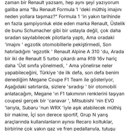
zaman bir Renault yazsam, hep aynı şeyi yazıyorum
galiba ama "Bu Renault Formula 1 'deki müthiş imajını
e
Ağustos
neden yollara taşımaz?" Formula 1 'in yakın tarihinde
ları
3, 2026
en fazla şampiyonluk elde eden marka Renault, Üstelik
maması
de bunu Schumacher gibi bir ustayla değil, çok daha
eken yerde
sıradan sayılabilecek pilotlarla yaptı, Ama oradaki
Köşe
Spor
Otomob
n şeye ne
'imajını ' egzotik otomobillerle pekiştirmedi, Son
Yazıları
Yazıları
Yazıları
irdi!
hatırladığım 'egzotik ' Renault Alpine A 310 'du, Arada
bir iki de Renault 5 turbo çıkardı ama R19 16v hariç
daha 'Üst sınıfa yönelmedi, ' Ama yönelirse neler
yapabileceğini, Türkiye 'de ilk defa, son defa benim
denediğim Megane Coupe F1 Team ile gösteriyor,
Aşağıdaki satırlarda, sizlere 'sıradışı ' bir otomobili
anlatacağım, Megane 'ın F1 takımının renklerini taşıyan
coupesi gerçek bir 'canavar ', Mitsubishi 'nin EVO
'larıyla, Subaru 'nun WRX 'iyle aşık atabilecek müthiş
bir makine, İçi son derece sportif, Grup N yarış
araçlarında kullanılanların aynısı Recaro koltuklar,
birbirine çok yakın gaz ve fren pedallarıyla, tutuşu