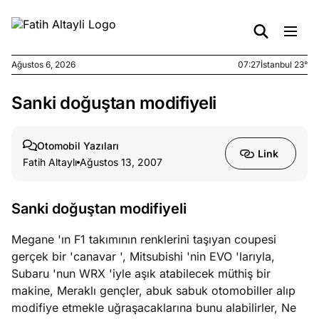
Ağustos 6, 2026
07:27
İstanbul 23°
Sanki doğuştan modifiyeli
e
Ağustos
ları
5, 2026
nca stok
Otomobil Yazıları
Link
sı caiz
Fatih Altaylı
Ağustos 13, 2007
ir!
Sanki doğuştan modifiyeli
e
Ağustos
ları
4, 2026
Megane 'ın F1 takımının renklerini taşıyan coupesi
kiye’den
gerçek bir 'canavar ', Mitsubishi 'nin EVO 'larıyla,
e umutlu
Subaru 'nun WRX 'iyle aşık atabilecek müthiş bir
duğumu
makine, Meraklı gençler, abuk sabuk otomobiller alıp
mek ister
modifiye etmekle uğraşacaklarına bunu alabilirler, Ne
iniz?