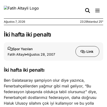
Ağustos 7, 2026
23:29
İstanbul 25°
İki hafta iki penaltı
e
Ağustos
ları
7, 2026
yanın kirli
Spor Yazıları
Link
cirinde
Fatih Altaylı
Ağustos 28, 2007
a kimler
?
İki hafta iki penaltı
e
Ağustos
Ben Galatasaray şampiyon olur diye yazınca,
ları
6, 2026
Fenerbahçelilerden yağmur gibi mail geliyor, “Bu
le yasalar
federasyon işbaşında oldukça tabii olursunuz” diye,
eranduma
Fenerbahçeli dostlarımız federasyon, daha doğrusu
mez
Haluk Ulusoy silahını çok iyi kullanıyor ve bu yolla