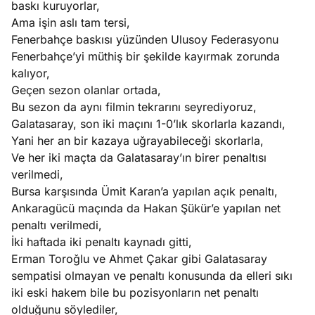
baskı kuruyorlar,
e
Ağustos
Ama işin aslı tam tersi,
ları
5, 2026
Fenerbahçe baskısı yüzünden Ulusoy Federasyonu
nca stok
Fenerbahçe’yi müthiş bir şekilde kayırmak zorunda
Köşe
Spor
Otomob
sı caiz
kalıyor,
Yazıları
Yazıları
Yazıları
ir!
Geçen sezon olanlar ortada,
Bu sezon da aynı filmin tekrarını seyrediyoruz,
Galatasaray, son iki maçını 1-0’lık skorlarla kazandı,
Yani her an bir kazaya uğrayabileceği skorlarla,
Ve her iki maçta da Galatasaray’ın birer penaltısı
verilmedi,
Bursa karşısında Ümit Karan’a yapılan açık penaltı,
Ankaragücü maçında da Hakan Şükür’e yapılan net
penaltı verilmedi,
İki haftada iki penaltı kaynadı gitti,
Erman Toroğlu ve Ahmet Çakar gibi Galatasaray
sempatisi olmayan ve penaltı konusunda da elleri sıkı
iki eski hakem bile bu pozisyonların net penaltı
olduğunu söylediler,