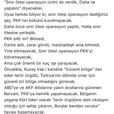
“Sınır ötesi operasyon iznini de verdik, Daha ne
?
yapalım” diyecekler,
Oysa herkes biliyor ki, sınır ötesi operasyon dediğimiz
e
Ağustos
şey, PKK’nın kökünü kurutmayacak,
ları
6, 2026
Daha önce sınır ötesi operasyon yaptık, Hatta sınır
le yasalar
ötesine yerleştik,
Köşe
Spor
Otomob
eranduma
PKK bitti mi? Bitmedi,
Yazıları
Yazıları
Yazıları
mez
Darbe aldı, zarar gördü, marjinalleşti ama bitmedi,
Yine bitmeyecek, Sınır ötesi operasyon PKK’yi
bitiremeyecek,
Ama çok önemli bir kaç işe yarayacak,
Öncelikle, Kuzey Irak’ı kendine “Güvenli bölge” ilan
eden terör örgütü, Türkiye’nin dibinde onlar için
güvenli bir bölge olmadığını görecek,
ABD’ye ve AKP iktidarına yakın dostlarına güvenen
Barzani, PKK’ya hamilik yapamayacak, Bölgenin
yegane Kürt lideri olarak “terör örgütüne dahi ırkdaşım
olduğu için sahip çıkarım, Buralar benden sorulur”
havası basamayacak,