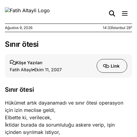
Ağustos 9, 2026
14:33
İstanbul 28°
Sınır ötesi
e
Ağustos
ları
9, 2026
K’un
Köşe Yazıları
Link
katı
Fatih Altaylı
Ekim 11, 2007
ngü:
ekkilim
afçı değil
Sınır ötesi
Hükümet artık dayanamadı ve sınır ötesi operasyon
e
Ağustos
için izin meclise geldi,
ları
7, 2026
Elbette ki, verilecek,
yanın kirli
İktidar burada da sorumluluğu askere verip, işin
cirinde
içinden sıyrılmak istiyor,
a kimler