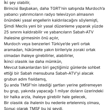
İki şey olabilir,
Birincisi Başbakan, daha TGRT’nin satışında Murdoch’a
yabancı yatırımcıların radyo televizyon almasının
önündeki yasal engellerin kaldırılacağını söylemişti,
Şimdi Meclis yeni bir yasal düzenleme yaparak yüzde
25 sınırını kaldırabilir ve yabancıların Sabah-ATV
ihalesine girmesinin önü açılır,
Murdoch veya benzerleri Türkiye’de yerli ortak
aramadan, hükümete yakın birileriyle zoraki ortak
olmadan ihaleye girebilirler, alabilirler,
İkinci olasılık ise daha mümkün,
Mevcut bakanlardan biri geçtiğimiz günlerde sohbet
ettiği bir Sabah mensubuna Sabah-ATV’yi alacak
grubun adını fısıldamış,
Şu anda TMSF’nin istediği şartları yerine getiremeyen
bu grup, yakında yapacağı 1 milyar doların üzerindeki
bir halka arzla, ihaleye girebilir hale gelecek,
Bir olasılık da ihalenin bu nedenle ertelenmiş olması,
Sonuç olarak TMSF bu işi sevdi,