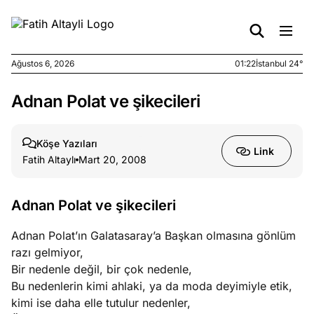
Ağustos 6, 2026
01:22
İstanbul 24°
Adnan Polat ve şikecileri
e
Ağustos
ları
5, 2026
nca stok
Köşe Yazıları
Link
sı caiz
Fatih Altaylı
Mart 20, 2008
ir!
Adnan Polat ve şikecileri
e
Ağustos
ları
4, 2026
Adnan Polat’ın Galatasaray’a Başkan olmasına gönlüm
kiye’den
razı gelmiyor,
e umutlu
Bir nedenle değil, bir çok nedenle,
duğumu
Bu nedenlerin kimi ahlaki, ya da moda deyimiyle etik,
mek ister
kimi ise daha elle tutulur nedenler,
iniz?