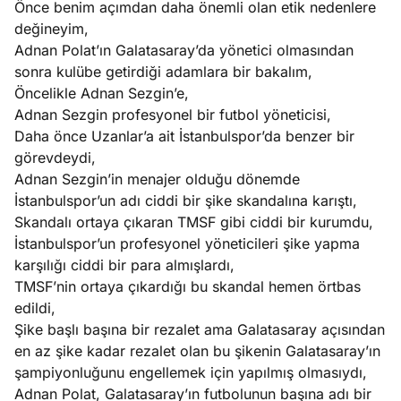
Önce benim açımdan daha önemli olan etik nedenlere
değineyim,
e
Ağustos
Adnan Polat’ın Galatasaray’da yönetici olmasından
ları
3, 2026
sonra kulübe getirdiği adamlara bir bakalım,
maması
Öncelikle Adnan Sezgin’e,
eken yerde
Adnan Sezgin profesyonel bir futbol yöneticisi,
Köşe
Spor
Otomob
n şeye ne
Daha önce Uzanlar’a ait İstanbulspor’da benzer bir
Yazıları
Yazıları
Yazıları
irdi!
görevdeydi,
Adnan Sezgin’in menajer olduğu dönemde
İstanbulspor’un adı ciddi bir şike skandalına karıştı,
Skandalı ortaya çıkaran TMSF gibi ciddi bir kurumdu,
İstanbulspor’un profesyonel yöneticileri şike yapma
karşılığı ciddi bir para almışlardı,
TMSF’nin ortaya çıkardığı bu skandal hemen örtbas
edildi,
Şike başlı başına bir rezalet ama Galatasaray açısından
en az şike kadar rezalet olan bu şikenin Galatasaray’ın
şampiyonluğunu engellemek için yapılmış olmasıydı,
Adnan Polat, Galatasaray’ın futbolunun başına adı bir