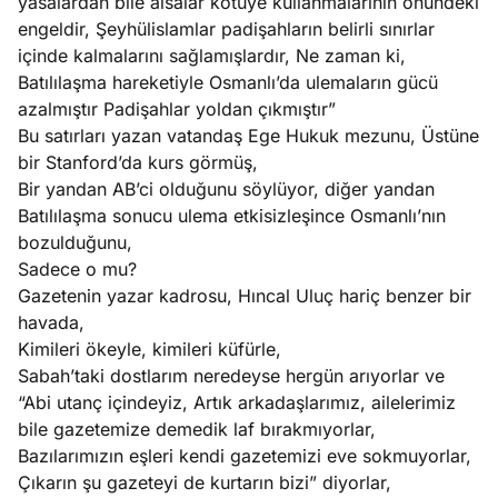
yasalardan bile alsalar kötüye kullanmalarının önündeki
engeldir, Şeyhülislamlar padişahların belirli sınırlar
içinde kalmalarını sağlamışlardır, Ne zaman ki,
Batılılaşma hareketiyle Osmanlı’da ulemaların gücü
azalmıştır Padişahlar yoldan çıkmıştır”
Bu satırları yazan vatandaş Ege Hukuk mezunu, Üstüne
bir Stanford’da kurs görmüş,
Bir yandan AB’ci olduğunu söylüyor, diğer yandan
Batılılaşma sonucu ulema etkisizleşince Osmanlı’nın
bozulduğunu,
Sadece o mu?
Gazetenin yazar kadrosu, Hıncal Uluç hariç benzer bir
havada,
Kimileri ökeyle, kimileri küfürle,
Sabah’taki dostlarım neredeyse hergün arıyorlar ve
“Abi utanç içindeyiz, Artık arkadaşlarımız, ailelerimiz
bile gazetemize demedik laf bırakmıyorlar,
Bazılarımızın eşleri kendi gazetemizi eve sokmuyorlar,
Çıkarın şu gazeteyi de kurtarın bizi” diyorlar,