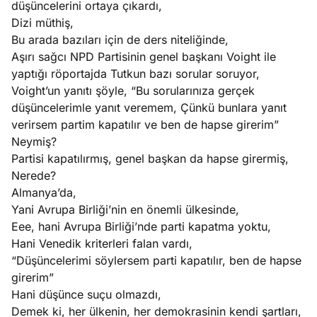
düşüncelerini ortaya çıkardı,
Dizi müthiş,
e
Ağustos
Bu arada bazıları için de ders niteliğinde,
ları
3, 2026
Aşırı sağcı NPD Partisinin genel başkanı Voight ile
maması
yaptığı röportajda Tutkun bazı sorular soruyor,
eken yerde
Voight’un yanıtı şöyle, “Bu sorularınıza gerçek
Köşe
Spor
Otomob
n şeye ne
düşüncelerimle yanıt veremem, Çünkü bunlara yanıt
Yazıları
Yazıları
Yazıları
irdi!
verirsem partim kapatılır ve ben de hapse girerim”
Neymiş?
Partisi kapatılırmış, genel başkan da hapse girermiş,
Nerede?
Almanya’da,
Yani Avrupa Birliği’nin en önemli ülkesinde,
Eee, hani Avrupa Birliği’nde parti kapatma yoktu,
Hani Venedik kriterleri falan vardı,
“Düşüncelerimi söylersem parti kapatılır, ben de hapse
girerim”
Hani düşünce suçu olmazdı,
Demek ki, her ülkenin, her demokrasinin kendi şartları,