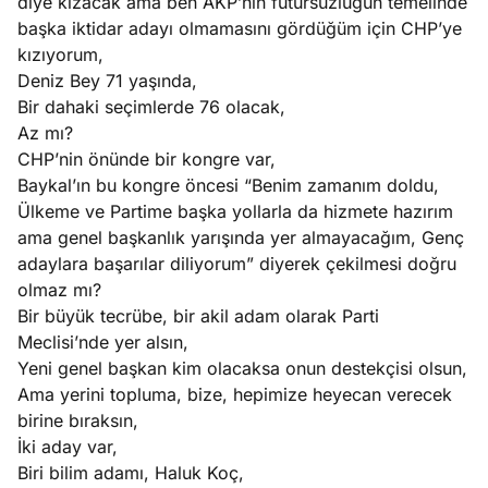
diye kızacak ama ben AKP’nin fütursuzluğun temelinde
başka iktidar adayı olmamasını gördüğüm için CHP’ye
kızıyorum,
Deniz Bey 71 yaşında,
Bir dahaki seçimlerde 76 olacak,
Az mı?
CHP’nin önünde bir kongre var,
Baykal’ın bu kongre öncesi “Benim zamanım doldu,
Ülkeme ve Partime başka yollarla da hizmete hazırım
ama genel başkanlık yarışında yer almayacağım, Genç
adaylara başarılar diliyorum” diyerek çekilmesi doğru
olmaz mı?
Bir büyük tecrübe, bir akil adam olarak Parti
Meclisi’nde yer alsın,
Yeni genel başkan kim olacaksa onun destekçisi olsun,
Ama yerini topluma, bize, hepimize heyecan verecek
birine bıraksın,
İki aday var,
Biri bilim adamı, Haluk Koç,