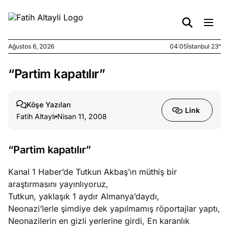
Ağustos 6, 2026
04:05
İstanbul 23°
“Partim kapatılır”
e
Ağustos
ları
5, 2026
nca stok
Köşe Yazıları
Link
sı caiz
Fatih Altaylı
Nisan 11, 2008
ir!
“Partim kapatılır”
e
Ağustos
ları
4, 2026
Kanal 1 Haber’de Tutkun Akbaş’ın müthiş bir
kiye’den
araştırmasını yayınlıyoruz,
e umutlu
Tutkun, yaklaşık 1 aydır Almanya’daydı,
duğumu
Neonazi’lerle şimdiye dek yapılmamış röportajlar yaptı,
mek ister
Neonazilerin en gizli yerlerine girdi, En karanlık
iniz?