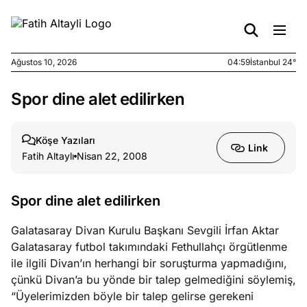
Ağustos 10, 2026
04:59
İstanbul 24°
Spor dine alet edilirken
e
Ağustos
ları
9, 2026
K’un
Köşe Yazıları
Link
katı
Fatih Altaylı
Nisan 22, 2008
ngü:
ekkilim
afçı değil
Spor dine alet edilirken
Galatasaray Divan Kurulu Başkanı Sevgili İrfan Aktar
e
Ağustos
Galatasaray futbol takımındaki Fethullahçı örgütlenme
ları
7, 2026
ile ilgili Divan’ın herhangi bir soruşturma yapmadığını,
yanın kirli
çünkü Divan’a bu yönde bir talep gelmediğini söylemiş,
cirinde
“Üyelerimizden böyle bir talep gelirse gerekeni
a kimler