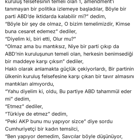
kuruluş felsefesinin temeli olan 1, amendment’ı
tanımayan bir politika izlemeye başladılar, Böyle bir
parti ABD’de iktidarda kalabilir mi?” dedim,
“Böyle bir şey de olmaz, O bizim temelimizdir, Kimse
buna cesaret edemez” dediler,
“Diyelim ki, biri etti, Olur mu?”
“Olmaz ama bu mantıksız, Niye bir parti çıkıp da
ABD’nin kuruluşunun temeli olan, herkesin benimsediği
bir maddeye karşı çıksın” dediler,
Haklı olarak anlamakta güçlük çekiyorlardı, Bir partinin
ülkenin kuruluş felsefesine karşı çıkan bir tavır almasını
mantıkları almıyordu,
“Yahu diyelim ki, oldu, Bu partiye ABD tahammül eder
mi” dedim,
“Etmez” dediler,
“Türkiye de etmez” dedim,
“Peki AKP bunu mu yapıyor sizce” diye sordu
Cumhuriyetçi bir kadın temsilci,
“Ben yapıyor demedim, Savcılar böyle düşünüyor,