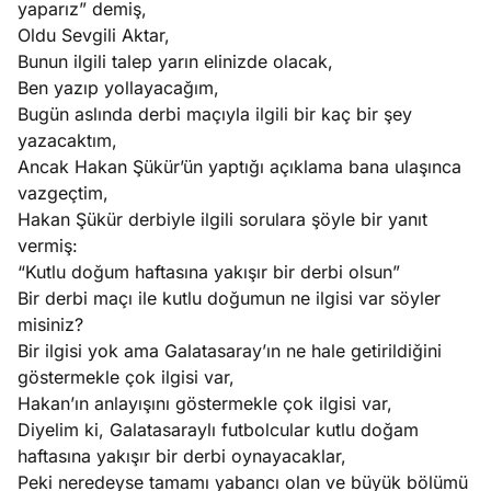
yaparız” demiş,
?
Oldu Sevgili Aktar,
Bunun ilgili talep yarın elinizde olacak,
e
Ağustos
Ben yazıp yollayacağım,
ları
6, 2026
Bugün aslında derbi maçıyla ilgili bir kaç bir şey
le yasalar
yazacaktım,
Köşe
Spor
Otomob
eranduma
Ancak Hakan Şükür’ün yaptığı açıklama bana ulaşınca
Yazıları
Yazıları
Yazıları
mez
vazgeçtim,
Hakan Şükür derbiyle ilgili sorulara şöyle bir yanıt
vermiş:
“Kutlu doğum haftasına yakışır bir derbi olsun”
Bir derbi maçı ile kutlu doğumun ne ilgisi var söyler
misiniz?
Bir ilgisi yok ama Galatasaray’ın ne hale getirildiğini
göstermekle çok ilgisi var,
Hakan’ın anlayışını göstermekle çok ilgisi var,
Diyelim ki, Galatasaraylı futbolcular kutlu doğam
haftasına yakışır bir derbi oynayacaklar,
Peki neredeyse tamamı yabancı olan ve büyük bölümü