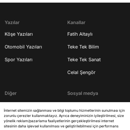
amaçlıyorlar? 16:33 Yapmaya çalıştıkları
kalacak mı? 50:13 CH
gelişim için ne kadar sürede
yakın isimler kaldı mı
tamamlanmasını öngörüyorlar? 17:08
kararından eminken 
Kendisine gelen iş tekliflerini neden
ayrıldı? 56:53 İttifak 
Yazılar
Kanallar
kabul etmedi? 18:38 Şirketleri nerede
1:01:43 Seçim güvenli
Köşe Yazıları
Fatih Altaylı
ve ekipleri nasıl? 19:07 Şirketlerine
sağlayacak? 1:06:25
yatırım alabiliyorlar mı? 19:48
merkezli bir parti kur
Şirketlerinin gelişme planları nasıl?
Özgür Özel'in fezleke
Otomobil Yazıları
Teke Tek Bilim
20:27 Şirketlerinde tam olarak ne
dokunulmazlığın kalkm
üretiyorlar? 23:33 Üzerinde çalıştıkları
Anket sonuçlarına nas
Spor Yazıları
Teke Tek Sanat
yapay zekanın kişiye özel ilaç
Terörsüz Türkiye sür
üretiminde bir faydası olacak mı? 24:36
ASELSAN'ın özelleştir
Celal Şengör
10 yıl sonra bu geliştirdikleri iş ile
Medyadaki operasyonlar 1:
kendisini nerede görüyor? 25:03
Bağışların sürmesi iç
Üniversite tercihi yapacak olan
mı? 1:41:40 Muhalif 
Diğer
Sosyal medya
gençlere tavsiyeleri neler? 30:48 Bu
ilişkileri var mı? 1:53
yaptıkları işi Türkiye'ye taşımayı
yayınlanan fotoğrafı 
İletişim
X (Twitter)
düşünüyorlar mı? 31:48 Kapanış
düşünüyor? 1:57:05 Kapanı
İnternet sitemizin sağlanması ve bilgi toplumu hizmetlerinin sunulması için
YouTube kanalına abone olmak için ▷
kanalına abone olmak
zorunlu çerezler kullanmaktayız. Ayrıca deneyiminizin iyileştirilmesi, size
KVKK Aydınlatma Metni
http://bit.ly/FatihAltayli Gazeteci - Yazar
http://bit.ly/FatihAltayli Gazeteci - Ya
YouTube
yönelik reklam/pazarlama faaliyetlerinin gerçekleştirilmesi internet
Fatih Altaylı, Youtube kanalına özel
Fatih Altaylı, Youtube
sitesinin daha işlevsel kullanılması ve geliştirilebilmesi için performans