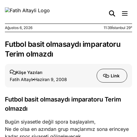
Ağustos 6, 2026
11:39
İstanbul 29°
Futbol basit olmasaydı imparatoru
e
Ağustos
ları
6, 2026
Terim olmazdı
le yasalar
eranduma
Köşe Yazıları
mez
Link
Fatih Altaylı
Haziran 9, 2008
e
Ağustos
ları
5, 2026
Futbol basit olmasaydı imparatoru Terim
nca stok
olmazdı
sı caiz
ir!
Bugün siyasetle değil spora başlayalım,
Ne de olsa en azından grup maçlarımız sona erinceye
e
Ağustos
kadar spor siyaseti gölgeleyecek,