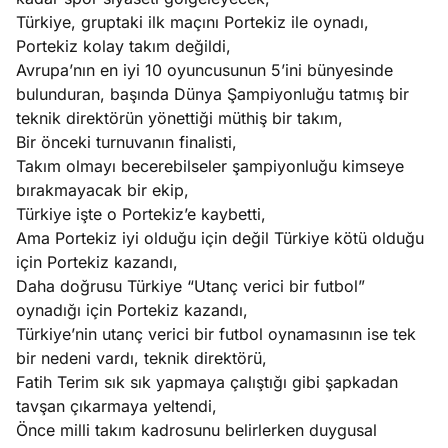
ları
4, 2026
Türkiye, gruptaki ilk maçını Portekiz ile oynadı,
kiye’den
Portekiz kolay takım değildi,
e umutlu
Avrupa’nın en iyi 10 oyuncusunun 5’ini bünyesinde
duğumu
bulunduran, başında Dünya Şampiyonluğu tatmış bir
Köşe
Spor
Otomob
mek ister
teknik direktörün yönettiği müthiş bir takım,
Yazıları
Yazıları
Yazıları
iniz?
Bir önceki turnuvanın finalisti,
Takım olmayı becerebilseler şampiyonluğu kimseye
bırakmayacak bir ekip,
Türkiye işte o Portekiz’e kaybetti,
Ama Portekiz iyi olduğu için değil Türkiye kötü olduğu
için Portekiz kazandı,
Daha doğrusu Türkiye “Utanç verici bir futbol”
oynadığı için Portekiz kazandı,
Türkiye’nin utanç verici bir futbol oynamasının ise tek
bir nedeni vardı, teknik direktörü,
Fatih Terim sık sık yapmaya çalıştığı gibi şapkadan
tavşan çıkarmaya yeltendi,
Önce milli takım kadrosunu belirlerken duygusal