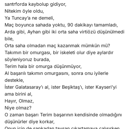
santrforda kaybolup gidiyor,
Nitekim öyle oldu,
Ya Tuncay’a ne demeli,
Maç boyunca sahada yoktu, 90 dakikayı tamamladı,
Arda gibi, Ayhan gibi iki orta saha virtiözü düşünülmedi
bile,
Orta saha olmadan maç kazanmak mümkün mü?
Takımın bir omurgası, bir iskeleti olur diye aylardır
söyleniyoruz burada,
Terim hala bir omurga düşünmüyor,
Al başarılı takımın omurgasını, sonra onu iyilerle
destekle,
İster Galatasaray’ı al, ister Beşiktaş’ı, ister Kayseri’yi
ama birini al,
Hayır, Olmaz,
Niye olmaz?
O zaman başarı Terim başarının kendisinde olmadığını
düşünürler diye korkar,
Onun için de şapkadan tavşan çıkartamaya çalışırken,