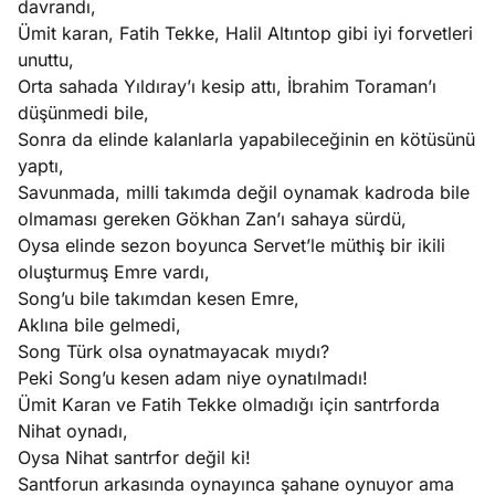
davrandı,
Ümit karan, Fatih Tekke, Halil Altıntop gibi iyi forvetleri
unuttu,
Orta sahada Yıldıray’ı kesip attı, İbrahim Toraman’ı
düşünmedi bile,
Sonra da elinde kalanlarla yapabileceğinin en kötüsünü
yaptı,
Savunmada, milli takımda değil oynamak kadroda bile
olmaması gereken Gökhan Zan’ı sahaya sürdü,
Oysa elinde sezon boyunca Servet’le müthiş bir ikili
oluşturmuş Emre vardı,
Song’u bile takımdan kesen Emre,
Aklına bile gelmedi,
Song Türk olsa oynatmayacak mıydı?
Peki Song’u kesen adam niye oynatılmadı!
Ümit Karan ve Fatih Tekke olmadığı için santrforda
Nihat oynadı,
Oysa Nihat santrfor değil ki!
Santforun arkasında oynayınca şahane oynuyor ama