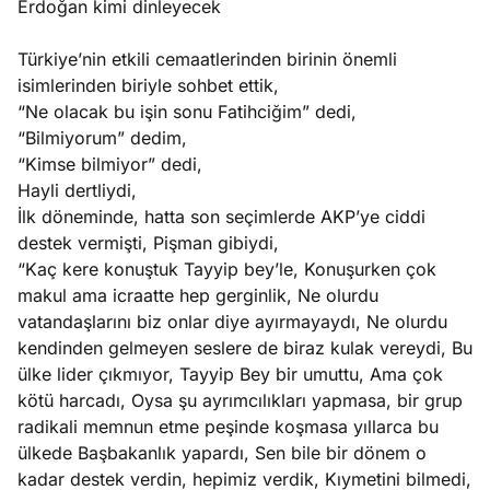
Erdoğan kimi dinleyecek
Türkiye’nin etkili cemaatlerinden birinin önemli
isimlerinden biriyle sohbet ettik,
“Ne olacak bu işin sonu Fatihciğim” dedi,
“Bilmiyorum” dedim,
“Kimse bilmiyor” dedi,
Hayli dertliydi,
İlk döneminde, hatta son seçimlerde AKP’ye ciddi
destek vermişti, Pişman gibiydi,
“Kaç kere konuştuk Tayyip bey’le, Konuşurken çok
makul ama icraatte hep gerginlik, Ne olurdu
vatandaşlarını biz onlar diye ayırmayaydı, Ne olurdu
kendinden gelmeyen seslere de biraz kulak vereydi, Bu
ülke lider çıkmıyor, Tayyip Bey bir umuttu, Ama çok
kötü harcadı, Oysa şu ayrımcılıkları yapmasa, bir grup
radikali memnun etme peşinde koşmasa yıllarca bu
ülkede Başbakanlık yapardı, Sen bile bir dönem o
kadar destek verdin, hepimiz verdik, Kıymetini bilmedi,