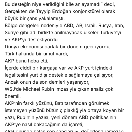
Bu desteğin niye verildiğini bile anlayamadı” dedi,
Gerçekten de Tayyip Erdoğan konjonktürel olarak
büyük bir şans yakalamıştı,
Bölge dengeleri nedeniyle ABD, AB, İsrail, Rusya, İran,
Suriye gibi adı birlikte anılmayacak ülkeler Türkiye’yi
ve AKP’yi destekliyordu,
Dünya ekonomisi parlak bir dönem geçiriyordu,
Türk halkında bir umut vardı,
AKP bunu heba etti,
İçerde ciddi bir kargaşa var ve AKP yurt içindeki
legalitesini yurt dışı destekle sağlamaya çalışıyor,
Ancak onun da son demleri yaşanıyor,
WSJ’de Michael Rubin imzasıyla çıkan analiz çok
önemli,
AKP’nin farklı yüzünü, Batı tarafından görülmek
istemeyen yüzünü bütün çıplaklığıyla ortaya koyan bir
yazı, Rubin’in yazısı, yeni dönem ABD politikasının
AKP’ye nasıl bakacağının da işareti,
AKP önünde kalan son şansları iyi değerlendiremezse