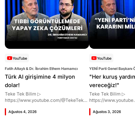
YouTube
YouTube
Fatih Altaylı & Dr. İbrahim Ethem Hamamcı
YENİ Parti Genel Başkanı 
Altaylı
Türk AI girişimine 4 milyon
"Her kuruş yardı
dolar!
vereceğiz!"
Teke Tek Bilim ▷
Teke Tek Bilim ▷
https://www.youtube.com/@TekeTekBil
https://www.youtube
im 00:00 Giriş 01:51 İbrahim Ethem
im 00:00 Giriş 01:58 Butlan kararı 05:58
Ağustos 4, 2026
Ağustos 3, 2026
Hamamcı kimdir ve akademik
Butlan kararı kimin m
çalışmaları neler? 10:54 Kendi
Kılıçdaroğlu bu günler
şirketlerini kurma süreçleri 11:37 ETH
vermiş miydi? 17:16 H
Zurich'de bu araştırma fikri ile nasıl
destek bekliyor muy