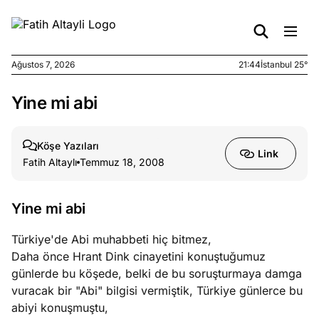
Ağustos 7, 2026
21:44
İstanbul 25°
Yine mi abi
e
Ağustos
ları
7, 2026
yanın kirli
Köşe Yazıları
Link
cirinde
Fatih Altaylı
Temmuz 18, 2008
a kimler
?
Yine mi abi
e
Ağustos
Türkiye'de Abi muhabbeti hiç bitmez,
ları
6, 2026
Daha önce Hrant Dink cinayetini konuştuğumuz
le yasalar
günlerde bu köşede, belki de bu soruşturmaya damga
eranduma
vuracak bir "Abi" bilgisi vermiştik, Türkiye günlerce bu
mez
abiyi konuşmuştu,