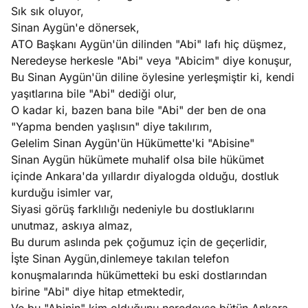
Sık sık oluyor,
Sinan Aygün'e dönersek,
ATO Başkanı Aygün'ün dilinden "Abi" lafı hiç düşmez,
Neredeyse herkesle "Abi" veya "Abicim" diye konuşur,
Bu Sinan Aygün'ün diline öylesine yerleşmiştir ki, kendi
yaşıtlarına bile "Abi" dediği olur,
O kadar ki, bazen bana bile "Abi" der ben de ona
"Yapma benden yaşlısın" diye takılırım,
Gelelim Sinan Aygün'ün Hükümette'ki "Abisine"
Sinan Aygün hükümete muhalif olsa bile hükümet
içinde Ankara'da yıllardır diyalogda olduğu, dostluk
kurduğu isimler var,
Siyasi görüş farklılığı nedeniyle bu dostluklarını
unutmaz, askıya almaz,
Bu durum aslında pek çoğumuz için de geçerlidir,
İşte Sinan Aygün,dinlemeye takılan telefon
konuşmalarında hükümetteki bu eski dostlarından
birine "Abi" diye hitap etmektedir,