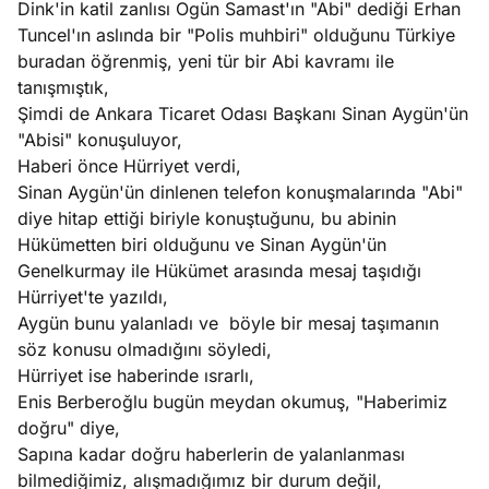
Dink'in katil zanlısı Ogün Samast'ın "Abi" dediği Erhan
e
Ağustos
Tuncel'ın aslında bir "Polis muhbiri" olduğunu Türkiye
ları
5, 2026
buradan öğrenmiş, yeni tür bir Abi kavramı ile
nca stok
tanışmıştık,
Köşe
Spor
Otomob
sı caiz
Şimdi de Ankara Ticaret Odası Başkanı Sinan Aygün'ün
Yazıları
Yazıları
Yazıları
ir!
"Abisi" konuşuluyor,
Haberi önce Hürriyet verdi,
Sinan Aygün'ün dinlenen telefon konuşmalarında "Abi"
diye hitap ettiği biriyle konuştuğunu, bu abinin
Hükümetten biri olduğunu ve Sinan Aygün'ün
Genelkurmay ile Hükümet arasında mesaj taşıdığı
Hürriyet'te yazıldı,
Aygün bunu yalanladı ve böyle bir mesaj taşımanın
söz konusu olmadığını söyledi,
Hürriyet ise haberinde ısrarlı,
Enis Berberoğlu bugün meydan okumuş, "Haberimiz
doğru" diye,
Sapına kadar doğru haberlerin de yalanlanması
bilmediğimiz, alışmadığımız bir durum değil,