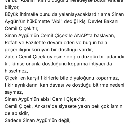
Ve bu "Abinin" kim olduğunu neredeyse bütün Ankara
biliyor,
Büyük ihtimalle bunu da yalanlayacaklardır ama Sinan
Aygün'ün hükümette "Abi" dediği kişi Devlet Bakanı
Cemil Çiçek'tir,
Sinan Aygün'ün Cemil Çiçek'le ANAP'ta başlayan,
Refah ve Fazilet'te devam eden ve bugün hala
geçerliliğini koruyan bir dostluğu vardır,
Zaten Cemil Çiçek öylesine doğru düzgün bir adamdır
ki, kimse onunla dostluğunu koparma ihtiyacı da
hissetmez,
Çiçek, en karşıt fikirlerle bile diyaloğunu koparmaz,
fikir ayrılıklarını kan davası ve dostluğu bitirme nedeni
saymaz,
Sinan Aygün'ün abisi Cemil Çiçek'tir,
Cemil Çiçek, Ankara'da siyasete yakın pek çok ismin
de abisidir,
Sadece Sinan Aygün'ün değil,