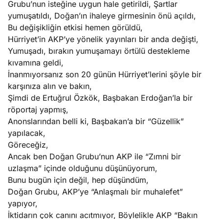
Grubu’nun isteğine uygun hale getirildi, Şartlar
e
Ağustos
yumuşatıldı, Doğan’ın ihaleye girmesinin önü açıldı,
ları
5, 2026
Bu değişikliğin etkisi hemen görüldü,
nca stok
Hürriyet’in AKP’ye yönelik yayınları bir anda değişti,
Köşe
Spor
Otomob
sı caiz
Yumuşadı, bırakın yumuşamayı örtülü destekleme
Yazıları
Yazıları
Yazıları
ir!
kıvamına geldi,
İnanmıyorsanız son 20 günün Hürriyet’lerini şöyle bir
karşınıza alın ve bakın,
Şimdi de Ertuğrul Özkök, Başbakan Erdoğan’la bir
röportaj yapmış,
Anonslarından belli ki, Başbakan’a bir “Güzellik”
yapılacak,
Göreceğiz,
Ancak ben Doğan Grubu’nun AKP ile “Zımni bir
uzlaşma” içinde olduğunu düşünüyorum,
Bunu bugün için değil, hep düşündüm,
Doğan Grubu, AKP’ye “Anlaşmalı bir muhalefet”
yapıyor,
İktidarın çok canını acıtmıyor, Böylelikle AKP “Bakın