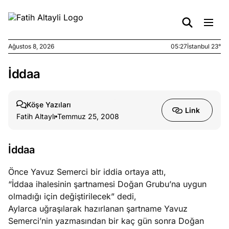
Ağustos 8, 2026
05:27
İstanbul 23°
İddaa
e
Ağustos
ları
7, 2026
yanın kirli
Köşe Yazıları
Link
cirinde
Fatih Altaylı
Temmuz 25, 2008
a kimler
?
İddaa
e
Ağustos
Önce Yavuz Semerci bir iddia ortaya attı,
ları
6, 2026
“İddaa ihalesinin şartnamesi Doğan Grubu’na uygun
le yasalar
olmadığı için değiştirilecek” dedi,
eranduma
Aylarca uğraşılarak hazırlanan şartname Yavuz
mez
Semerci’nin yazmasından bir kaç gün sonra Doğan