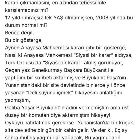
kararı çıkmamasını, en azından tebessümle
e
Ağustos
karşılamadınız mı?
ları
5, 2026
12 yıldır ihraçsız tek YAŞ olmamışken, 2008 yılında bu
nca stok
durum normal mi?
Köşe
Spor
Otomob
sı caiz
Bence değil,
Yazıları
Yazıları
Yazıları
ir!
Bu bir gösterge,
Aynen Anayasa Mahkemesi kararı gibi bir gösterge,
Nasıl ki Anayasa Mahkemesi “Siyasi bir karar” aldıysa,
Türk Ordusu da “Siyasi bir karar” almış görünüyor,
Geçen yaz Genelkurmay Başkanı Büyükanıt ile
yaptığım bir sohbeti aktarmış ve Büyükanıt Paşa’nın
Yunanistan’daki bir site devletinde binlerce yıl önce
yaşanan “Deli suyunu içmek” hikayesini anlattığını
yazmıştım,
Galiba Yaşar Büyükanıt’ın adını vermemiştim ama üst
düzey bir komutan diye aktarmıştım hikayeyi,
Öyküyü hatırlatmak gerekirse “Yunanistan’da bir küçük
site devletine bir gün bir kahin gelir, Ve der ki, üç ay
sonra müthiş yağmurlar yağacak, Bu yağmurların