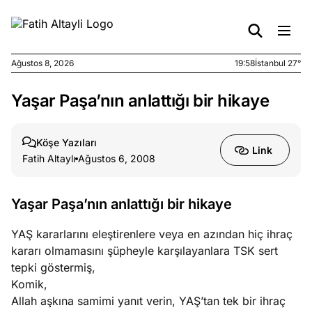
Ağustos 8, 2026
19:58
İstanbul 27°
Yaşar Paşa’nın anlattığı bir hikaye
e
Ağustos
ları
7, 2026
yanın kirli
Köşe Yazıları
Link
cirinde
Fatih Altaylı
Ağustos 6, 2008
a kimler
?
Yaşar Paşa’nın anlattığı bir hikaye
e
Ağustos
YAŞ kararlarını eleştirenlere veya en azından hiç ihraç
ları
6, 2026
kararı olmamasını şüpheyle karşılayanlara TSK sert
le yasalar
tepki göstermiş,
eranduma
Komik,
mez
Allah aşkına samimi yanıt verin, YAŞ’tan tek bir ihraç