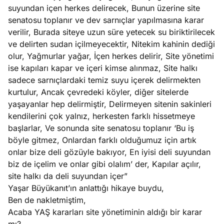
suyundan içen herkes delirecek, Bunun üzerine site
senatosu toplanır ve dev sarnıçlar yapılmasına karar
verilir, Burada siteye uzun süre yetecek su biriktirilecek
ve delirten sudan içilmeyecektir, Nitekim kahinin dediği
olur, Yağmurlar yağar, İçen herkes delirir, Site yönetimi
ise kapıları kapar ve içeri kimse alınmaz, Site halkı
sadece sarnıçlardaki temiz suyu içerek delirmekten
kurtulur, Ancak çevredeki köyler, diğer sitelerde
yaşayanlar hep delirmiştir, Delirmeyen sitenin sakinleri
kendilerini çok yalnız, herkesten farklı hissetmeye
başlarlar, Ve sonunda site senatosu toplanır ‘Bu iş
böyle gitmez, Onlardan farklı olduğumuz için artık
onlar bize deli gözüyle bakıyor, En iyisi deli suyundan
biz de içelim ve onlar gibi olalım’ der, Kapılar açılır,
site halkı da deli suyundan içer”
Yaşar Büyükanıt’ın anlattığı hikaye buydu,
Ben de nakletmiştim,
Acaba YAŞ kararları site yönetiminin aldığı bir karar