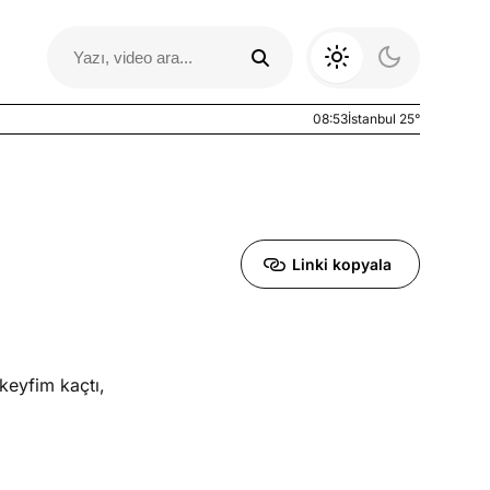
08:53
İstanbul 25°
Linki kopyala
eyfim kaçtı,
Otomobil Yazıları