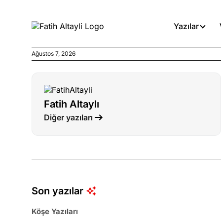
Yazılar
Ağustos 7, 2026
Köşe Yazıları
Böyle yasalar referanduma g
Fatih Altaylı
Köşe Yazıları
Diğer yazıları
İnanca stok arası caiz midir!
Köşe Yazıları
Türkiye’den niye umutlu ol
ister misiniz?
Son yazılar
Köşe Yazıları