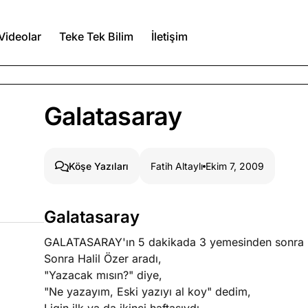
Videolar
Teke Tek Bilim
İletişim
Ağustos 6, 2026
Galatasaray
itmez
Ağustos 5, 2026
Fatih Altaylı
Ekim 7, 2009
Köşe Yazıları
Ağustos 4, 2026
Galatasaray
duğumu bilmek
GALATASARAY'ın 5 dakikada 3 yemesinden sonra k
Köşe Yazıları
Spor Yazıları
Sonra Halil Özer aradı,
"Yazacak mısın?" diye,
"Ne yazayım, Eski yazıyı al koy" dedim,