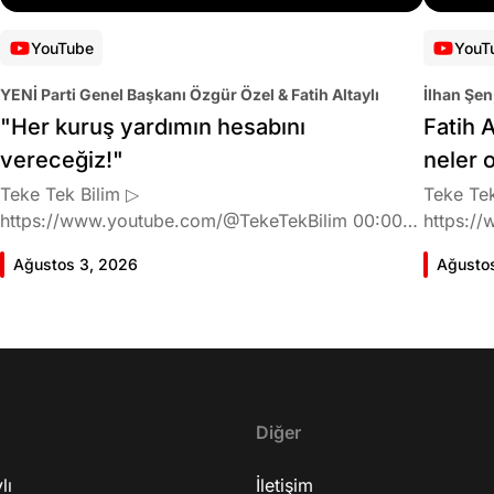
YouTube
YouT
YENİ Parti Genel Başkanı Özgür Özel & Fatih Altaylı
İlhan Şen
"Her kuruş yardımın hesabını
Fatih A
vereceğiz!"
neler 
Teke Tek Bilim ▷
Teke Tek
https://www.youtube.com/@TekeTekBilim 00:00
https://
Giriş 01:58 Butlan kararı 05:58 Butlan kararı kimin
Giriş 02
Ağustos 3, 2026
Ağusto
meselesi? 11:32 Kılıçdaroğlu bu günlerin sinyalini
geldiğin
vermiş miydi? 17:16 Halktan böyle bir destek
büründü
bekliyor muydu? 25:40 CHP'den ayrılma kararı
Doğan'nı
30:09 AK Parti'ye geçişlerin duracağının garantisi
neler ka
var mı? 48:12 Cemil Tugay kalacak mı? 50:13
sonra Fa
CHP'de Özgür Özel'e yakın isimler kaldı mı? 52:50
Oyuncula
Yargıtay kararından eminken neden partiden
Diğer
mi? 22:2
ayrıldı? 56:53 İttifak arayışı olacak mı? 1:01:43
ailesi va
lı
Seçim güvenliğini nasıl sağlayacak? 1:06:25 Ekrem
İletişim
etkiliyo