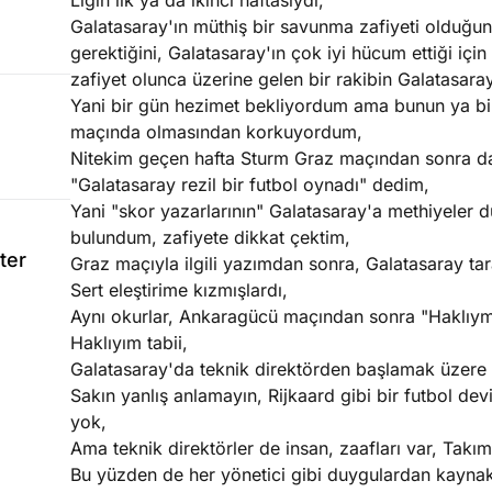
Ligin ilk ya da ikinci haftasıydı,
Galatasaray'ın müthiş bir savunma zafiyeti olduğun
gerektiğini, Galatasaray'ın çok iyi hücum ettiği iç
zafiyet olunca üzerine gelen bir rakibin Galatasara
Yani bir gün hezimet bekliyordum ama bunun ya b
maçında olmasından korkuyordum,
Nitekim geçen hafta Sturm Graz maçından sonra da a
"Galatasaray rezil bir futbol oynadı" dedim,
Yani "skor yazarlarının" Galatasaray'a methiyeler 
bulundum, zafiyete dikkat çektim,
ter
Graz maçıyla ilgili yazımdan sonra, Galatasaray tar
Sert eleştirime kızmışlardı,
Aynı okurlar, Ankaragücü maçından sonra "Haklıymış
Haklıyım tabii,
Galatasaray'da teknik direktörden başlamak üzere m
Sakın yanlış anlamayın, Rijkaard gibi bir futbol dev
yok,
Ama teknik direktörler de insan, zaafları var, Takımla
Bu yüzden de her yönetici gibi duygulardan kaynakl