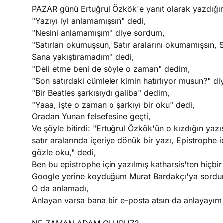
PAZAR günü Ertuğrul Özkök'e yanıt olarak yazdığım
"Yazıyı iyi anlamamışsın" dedi,
"Nesini anlamamışım" diye sordum,
"Satırları okumuşsun, Satır aralarını okumamışsın, 
Sana yakıştıramadım" dedi,
"Deli etme beni de söyle o zaman" dedim,
"Son satırdaki cümleler kimin hatırlıyor musun?" di
"Bir Beatles şarkısıydı galiba" dedim,
"Yaaa, işte o zaman o şarkıyı bir oku" dedi,
Oradan Yunan felsefesine geçti,
Ve şöyle bitirdi: "Ertuğrul Özkök'ün o kızdığın yazı
satır aralarında içeriye dönük bir yazı, Epistrophe i
gözle oku," dedi,
Ben bu epistrophe için yazılmış katharsis'ten hiçbi
Google yerine koyduğum Murat Bardakçı'ya sordu
O da anlamadı,
Anlayan varsa bana bir e-posta atsın da anlayayı