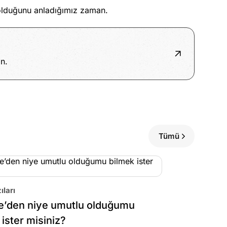
 olduğunu anladığımız zaman.
n.
Tümü
ıları
e’den niye umutlu olduğumu
 ister misiniz?