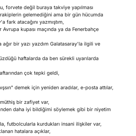
u, forvete değil buraya takviye yapılması
in rakiplerin gelemediğini ama bir gün hücumda
y'a fark atacağını yazmıştım,
ir Avrupa kupası maçında ya da Fenerbahçe
ğır bir yazı yazdım Galatasaray'la ilgili ve
düzdüğü haftalarda da ben sürekli uyarılarda
aftarından çok tepki geldi,
sın" demek için yeniden aradılar, e-posta attılar,
üthiş bir zafiyet var,
inden daha iyi bildiğimi söylemek gibi bir niyetim
, futbolcularla kurdukları insani ilişkiler var,
anan hatalara açıklar,