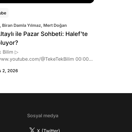
ube
, Biran Damla Yılmaz, Mert Doğan
ltaylı ile Pazar Sohbeti: Halef'te
oluyor?
 Bilim ▷
www.youtube.com/@TekeTekBilim 00:00
:46 Biran Damla Yılmaz dizi teklifi
s 2, 2026
de neler hissetti? 05:41 Oynadığı role nasıl
? 08:06 Mert Doğan nereli? 09:21 Mert
 rolü ve şivesi 11:21 Oynadığı karaktere
ttı? 17:52 İlhan Şen, ayakkabı eleştirisinden
tih Altaylı'ya gıcık oldu mu? 19:15
r Urfa'yı sevdi mi? 20:40 Urfa'yı gezdiler
2 Biran Damla Yılmaz nereli, nasıl bir
Sosyal medya
r? 26:57 Şehirdışı diziler özel hayatlarını
r mu? 30:18 Mert Doğan'ın oyunculuk
X (Twitter)