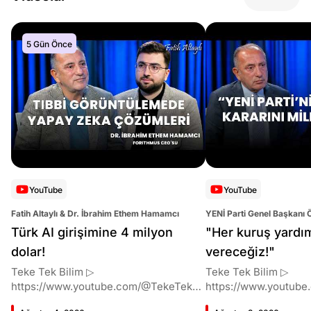
5 Gün Önce
YouTube
YouTube
Fatih Altaylı & Dr. İbrahim Ethem Hamamcı
YENİ Parti Genel Başkanı 
Altaylı
Türk AI girişimine 4 milyon
"Her kuruş yardı
dolar!
vereceğiz!"
Teke Tek Bilim ▷
Teke Tek Bilim ▷
https://www.youtube.com/@TekeTekBil
https://www.youtube
im 00:00 Giriş 01:51 İbrahim Ethem
im 00:00 Giriş 01:58 Butlan kararı 05:58