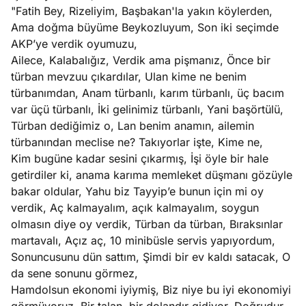
"Fatih Bey, Rizeliyim, Başbakan'la yakın köylerden,
Ama doğma büyüme Beykozluyum, Son iki seçimde
AKP’ye verdik oyumuzu,
Ailece, Kalabalığız, Verdik ama pişmanız, Önce bir
türban mevzuu çıkardılar, Ulan kime ne benim
türbanımdan, Anam türbanlı, karım türbanlı, üç bacım
var üçü türbanlı, İki gelinimiz türbanlı, Yani başörtülü,
Türban dediğimiz o, Lan benim anamın, ailemin
türbanından meclise ne? Takıyorlar işte, Kime ne,
Kim bugüne kadar sesini çıkarmış, İşi öyle bir hale
getirdiler ki, anama karıma memleket düşmanı gözüyle
bakar oldular, Yahu biz Tayyip’e bunun için mi oy
verdik, Aç kalmayalım, açık kalmayalım, soygun
olmasın diye oy verdik, Türban da türban, Bıraksınlar
martavalı, Açız aç, 10 minibüsle servis yapıyordum,
Sonuncusunu dün sattım, Şimdi bir ev kaldı satacak, O
da sene sonunu görmez,
Hamdolsun ekonomi iyiymiş, Biz niye bu iyi ekonomiyi