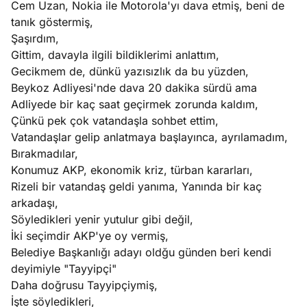
Cem Uzan, Nokia ile Motorola'yı dava etmiş, beni de
?
tanık göstermiş,
Şaşırdım,
e
Ağustos
Gittim, davayla ilgili bildiklerimi anlattım,
ları
6, 2026
Gecikmem de, dünkü yazısızlık da bu yüzden,
le yasalar
Beykoz Adliyesi'nde dava 20 dakika sürdü ama
Köşe
Spor
Otomob
eranduma
Adliyede bir kaç saat geçirmek zorunda kaldım,
Yazıları
Yazıları
Yazıları
mez
Çünkü pek çok vatandaşla sohbet ettim,
Vatandaşlar gelip anlatmaya başlayınca, ayrılamadım,
Bırakmadılar,
Konumuz AKP, ekonomik kriz, türban kararları,
Rizeli bir vatandaş geldi yanıma, Yanında bir kaç
arkadaşı,
Söyledikleri yenir yutulur gibi değil,
İki seçimdir AKP'ye oy vermiş,
Belediye Başkanlığı adayı oldğu günden beri kendi
deyimiyle "Tayyipçi"
Daha doğrusu Tayyipçiymiş,
İşte söyledikleri,