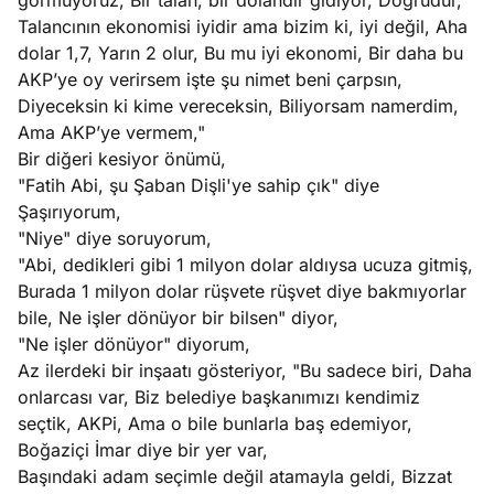
görmüyoruz, Bir talan, bir dolandır gidiyor, Doğrudur,
Talancının ekonomisi iyidir ama bizim ki, iyi değil, Aha
dolar 1,7, Yarın 2 olur, Bu mu iyi ekonomi, Bir daha bu
AKP’ye oy verirsem işte şu nimet beni çarpsın,
Diyeceksin ki kime vereceksin, Biliyorsam namerdim,
Ama AKP’ye vermem,"
Bir diğeri kesiyor önümü,
"Fatih Abi, şu Şaban Dişli'ye sahip çık" diye
Şaşırıyorum,
"Niye" diye soruyorum,
"Abi, dedikleri gibi 1 milyon dolar aldıysa ucuza gitmiş,
Burada 1 milyon dolar rüşvete rüşvet diye bakmıyorlar
bile, Ne işler dönüyor bir bilsen" diyor,
"Ne işler dönüyor" diyorum,
Az ilerdeki bir inşaatı gösteriyor, "Bu sadece biri, Daha
onlarcası var, Biz belediye başkanımızı kendimiz
seçtik, AKPi, Ama o bile bunlarla baş edemiyor,
Boğaziçi İmar diye bir yer var,
Başındaki adam seçimle değil atamayla geldi, Bizzat