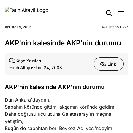
Ağustos 9, 2026
14:01
İstanbul 27°
AKP'nin kalesinde AKP'nin durumu
e
Ağustos
ları
9, 2026
K’un
Köşe Yazıları
Link
katı
Fatih Altaylı
Ekim 24, 2008
ngü:
ekkilim
afçı değil
AKP'nin kalesinde AKP'nin durumu
Dün Ankara'daydım,
e
Ağustos
Sabahın köründe gittim, akşamın köründe geldim,
ları
7, 2026
Daha doğrusu ucu ucuna Galatasaray'ın maçına
yanın kirli
yetiştim,
cirinde
Bugün de sabahtan beri Beykoz Adliyesi’ndeyim,
a kimler