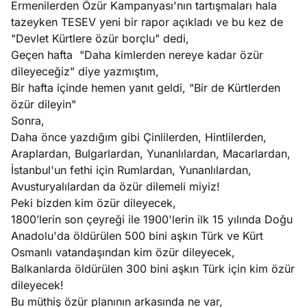
Ermenilerden Özür Kampanyası'nın tartışmaları hala
e
Ağustos
tazeyken TESEV yeni bir rapor açıkladı ve bu kez de
ları
5, 2026
"Devlet Kürtlere özür borçlu" dedi,
nca stok
Geçen hafta "Daha kimlerden nereye kadar özür
Köşe
Spor
Otomob
sı caiz
dileyeceğiz" diye yazmıştım,
Yazıları
Yazıları
Yazıları
ir!
Bir hafta içinde hemen yanıt geldi, "Bir de Kürtlerden
özür dileyin"
Sonra,
Daha önce yazdığım gibi Çinlilerden, Hintlilerden,
Araplardan, Bulgarlardan, Yunanlılardan, Macarlardan,
İstanbul'un fethi için Rumlardan, Yunanlılardan,
Avusturyalılardan da özür dilemeli miyiz!
Peki bizden kim özür dileyecek,
1800’lerin son çeyreği ile 1900'lerin ilk 15 yılında Doğu
Anadolu'da öldürülen 500 bini aşkın Türk ve Kürt
Osmanlı vatandaşından kim özür dileyecek,
Balkanlarda öldürülen 300 bini aşkın Türk için kim özür
dileyecek!
Bu müthiş özür planının arkasında ne var,