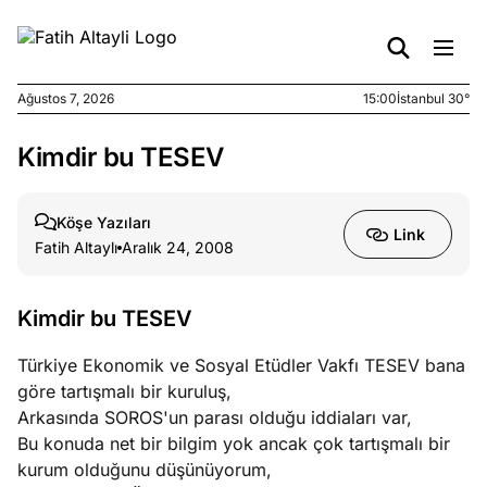
Ağustos 7, 2026
15:00
İstanbul 30°
Kimdir bu TESEV
e
Ağustos
ları
7, 2026
yanın kirli
Köşe Yazıları
Link
cirinde
Fatih Altaylı
Aralık 24, 2008
a kimler
?
Kimdir bu TESEV
e
Ağustos
Türkiye Ekonomik ve Sosyal Etüdler Vakfı TESEV bana
ları
6, 2026
göre tartışmalı bir kuruluş,
le yasalar
Arkasında SOROS'un parası olduğu iddiaları var,
eranduma
Bu konuda net bir bilgim yok ancak çok tartışmalı bir
mez
kurum olduğunu düşünüyorum,