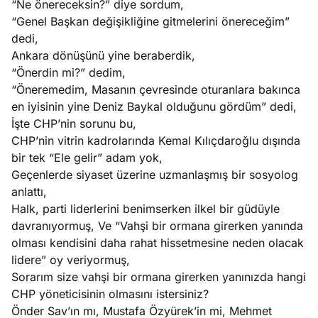
“Ne önereceksin?” diye sordum,
“Genel Başkan değişikliğine gitmelerini önereceğim”
dedi,
Ankara dönüşünü yine beraberdik,
“Önerdin mi?” dedim,
“Öneremedim, Masanın çevresinde oturanlara bakınca
en iyisinin yine Deniz Baykal olduğunu gördüm” dedi,
İşte CHP’nin sorunu bu,
CHP’nin vitrin kadrolarında Kemal Kılıçdaroğlu dışında
bir tek “Ele gelir” adam yok,
Geçenlerde siyaset üzerine uzmanlaşmış bir sosyolog
anlattı,
Halk, parti liderlerini benimserken ilkel bir güdüyle
davranıyormuş, Ve “Vahşi bir ormana girerken yanında
olması kendisini daha rahat hissetmesine neden olacak
lidere” oy veriyormuş,
Sorarım size vahşi bir ormana girerken yanınızda hangi
CHP yöneticisinin olmasını istersiniz?
Önder Sav’ın mı, Mustafa Özyürek’in mi, Mehmet