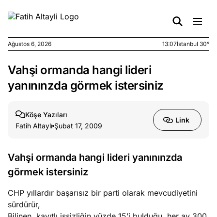
Ağustos 6, 2026
13:07
İstanbul 30°
Vahşi ormanda hangi lideri
e
Ağustos
ları
6, 2026
yanınınzda görmek istersiniz
le yasalar
eranduma
Köşe Yazıları
mez
Link
Fatih Altaylı
Şubat 17, 2009
e
Ağustos
ları
5, 2026
Vahşi ormanda hangi lideri yanınınzda
nca stok
görmek istersiniz
sı caiz
ir!
CHP yıllardır başarısız bir parti olarak mevcudiyetini
sürdürür,
e
Ağustos
Bilinen, kayıtlı işsizliğin yüzde 15’i bulduğu, her ay 300