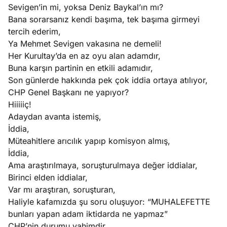
Sevigen’in mi, yoksa Deniz Baykal’ın mı?
Bana sorarsanız kendi başıma, tek başıma girmeyi
tercih ederim,
Ya Mehmet Sevigen vakasına ne demeli!
Her Kurultay’da en az oyu alan adamdır,
Buna karşın partinin en etkili adamıdır,
Son günlerde hakkında pek çok iddia ortaya atılıyor,
CHP Genel Başkanı ne yapıyor?
Hiiiiiç!
Adaydan avanta istemiş,
İddia,
Müteahitlere arıcılık yapıp komisyon almış,
İddia,
Ama araştırılmaya, soruşturulmaya değer iddialar,
Birinci elden iddialar,
Var mı araştıran, soruşturan,
Haliyle kafamızda şu soru oluşuyor: “MUHALEFETTE
bunları yapan adam iktidarda ne yapmaz”
CHP’nin durumu vahimdir,