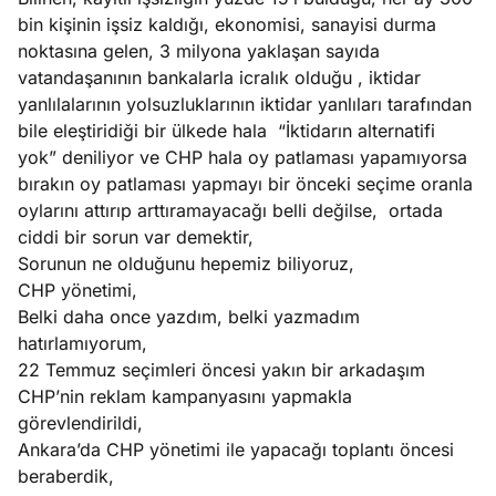
ları
4, 2026
bin kişinin işsiz kaldığı, ekonomisi, sanayisi durma
kiye’den
noktasına gelen, 3 milyona yaklaşan sayıda
e umutlu
vatandaşanının bankalarla icralık olduğu , iktidar
duğumu
yanlılalarının yolsuzluklarının iktidar yanlıları tarafından
Köşe
Spor
Otomob
mek ister
bile eleştiridiği bir ülkede hala “İktidarın alternatifi
Yazıları
Yazıları
Yazıları
iniz?
yok” deniliyor ve CHP hala oy patlaması yapamıyorsa
bırakın oy patlaması yapmayı bir önceki seçime oranla
oylarını attırıp arttıramayacağı belli değilse, ortada
ciddi bir sorun var demektir,
Sorunun ne olduğunu hepemiz biliyoruz,
CHP yönetimi,
Belki daha once yazdım, belki yazmadım
hatırlamıyorum,
22 Temmuz seçimleri öncesi yakın bir arkadaşım
CHP’nin reklam kampanyasını yapmakla
görevlendirildi,
Ankara’da CHP yönetimi ile yapacağı toplantı öncesi
beraberdik,