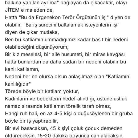
halkına yapılan ayrıma" bağlayan da çıkacaktır, olayı
e
Ağustos
JİTEM'e maleden de,
ları
5, 2026
Hatta "Bu da Ergenekon Terör Örgütünün işi" diyen de
nca stok
olabilir, "Barış sürecini baltalamak isteyenlerin işi"
Köşe
Spor
Otomob
sı caiz
diyen de çıkar mutlaka,
Yazıları
Yazıları
Yazıları
ir!
Ben bu katliamın ummadığımız kadar basit bir nedeni
olabileceğini düşünüyorum,
Bir kız meselesi, bir aile husumeti, bir miras kavgası
hatta bunlardan da daha sudan bir nedeni olabilir bu
kanlı katliamın,
Nedeni her ne olursa olsun anlaşılmaz olan "Katliamın
kanlılığıdır"
Törede böyle bir katliam yoktur,
Kadınların ve bebeklerin hedef alındığı, üstüne üstlük
namaz sırasında katliamın törelik tarafı olmaz,
Hangi ruh hali, en az 4-5 kişi olduğusöylenen bir gruba
böyle bir iş yaptırabilir,
Bir evi basacaksın, 45 kişiyi çoluk çocuk demeden
öldüreceksin, 15-20 dakika boyunca can alacaksın,