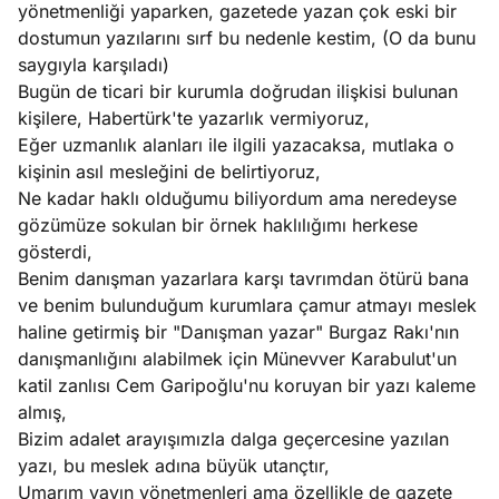
yönetmenliği yaparken, gazetede yazan çok eski bir
dostumun yazılarını sırf bu nedenle kestim, (O da bunu
saygıyla karşıladı)
Bugün de ticari bir kurumla doğrudan ilişkisi bulunan
kişilere, Habertürk'te yazarlık vermiyoruz,
Eğer uzmanlık alanları ile ilgili yazacaksa, mutlaka o
kişinin asıl mesleğini de belirtiyoruz,
Ne kadar haklı olduğumu biliyordum ama neredeyse
gözümüze sokulan bir örnek haklılığımı herkese
gösterdi,
Benim danışman yazarlara karşı tavrımdan ötürü bana
ve benim bulunduğum kurumlara çamur atmayı meslek
haline getirmiş bir "Danışman yazar" Burgaz Rakı'nın
danışmanlığını alabilmek için Münevver Karabulut'un
katil zanlısı Cem Garipoğlu'nu koruyan bir yazı kaleme
almış,
Bizim adalet arayışımızla dalga geçercesine yazılan
yazı, bu meslek adına büyük utançtır,
Umarım yayın yönetmenleri ama özellikle de gazete