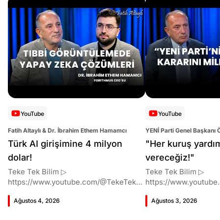
YouTube
YouTube
Fatih Altaylı & Dr. İbrahim Ethem Hamamcı
YENİ Parti Genel Başkanı 
Altaylı
Türk AI girişimine 4 milyon
"Her kuruş yardı
dolar!
vereceğiz!"
Teke Tek Bilim ▷
Teke Tek Bilim ▷
https://www.youtube.com/@TekeTekBil
https://www.youtube
im 00:00 Giriş 01:51 İbrahim Ethem
im 00:00 Giriş 01:58 Butlan kararı 05:58
Ağustos 4, 2026
Ağustos 3, 2026
Hamamcı kimdir ve akademik
Butlan kararı kimin m
çalışmaları neler? 10:54 Kendi
Kılıçdaroğlu bu günler