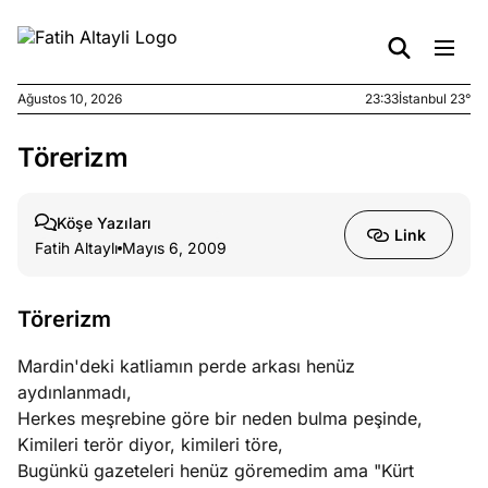
Ağustos 10, 2026
23:34
İstanbul 23°
Törerizm
e
Ağustos
ları
7, 2026
yanın kirli
Köşe Yazıları
Link
cirinde
Fatih Altaylı
Mayıs 6, 2009
a kimler
?
Törerizm
e
Ağustos
Mardin'deki katliamın perde arkası henüz
ları
6, 2026
aydınlanmadı,
le yasalar
Herkes meşrebine göre bir neden bulma peşinde,
eranduma
Kimileri terör diyor, kimileri töre,
mez
Bugünkü gazeteleri henüz göremedim ama "Kürt