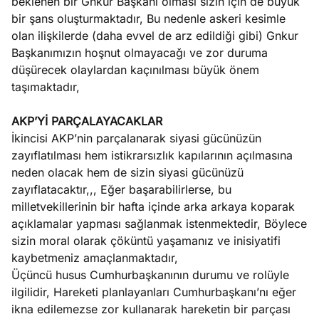
beklenen bir Gnkur Başkanı olması sizin için de büyük
bir şans oluşturmaktadır, Bu nedenle askeri kesimle
olan ilişkilerde (daha evvel de arz edildiği gibi) Gnkur
Başkanımızın hoşnut olmayacağı ve zor duruma
düşürecek olaylardan kaçınılması büyük önem
taşımaktadır,
AKP’Yİ PARÇALAYACAKLAR
İkincisi AKP’nin parçalanarak siyasi gücünüzün
zayıflatılması hem istikrarsızlık kapılarının açılmasına
neden olacak hem de sizin siyasi gücünüzü
zayıflatacaktır,,, Eğer başarabilirlerse, bu
milletvekillerinin bir hafta içinde arka arkaya koparak
açıklamalar yapması sağlanmak istenmektedir, Böylece
sizin moral olarak çöküntü yaşamanız ve inisiyatifi
kaybetmeniz amaçlanmaktadır,
Üçüncü husus Cumhurbaşkanının durumu ve rolüyle
ilgilidir, Hareketi planlayanları Cumhurbaşkanı’nı eğer
ikna edilemezse zor kullanarak hareketin bir parçası