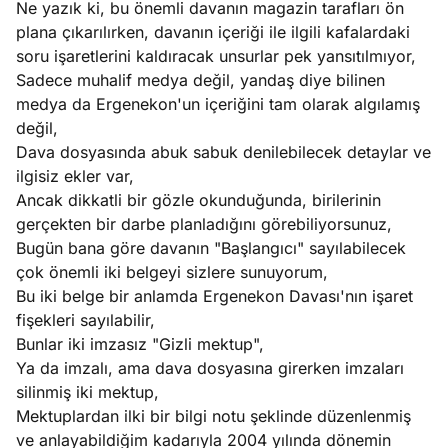
Ne yazık ki, bu önemli davanın magazin tarafları ön
e
Ağustos
plana çıkarılırken, davanın içeriği ile ilgili kafalardaki
ları
5, 2026
soru işaretlerini kaldıracak unsurlar pek yansıtılmıyor,
nca stok
Sadece muhalif medya değil, yandaş diye bilinen
Köşe
Spor
Otomob
sı caiz
medya da Ergenekon'un içeriğini tam olarak algılamış
Yazıları
Yazıları
Yazıları
ir!
değil,
Dava dosyasında abuk sabuk denilebilecek detaylar ve
ilgisiz ekler var,
Ancak dikkatli bir gözle okunduğunda, birilerinin
gerçekten bir darbe planladığını görebiliyorsunuz,
Bugün bana göre davanın "Başlangıcı" sayılabilecek
çok önemli iki belgeyi sizlere sunuyorum,
Bu iki belge bir anlamda Ergenekon Davası'nın işaret
fişekleri sayılabilir,
Bunlar iki imzasız "Gizli mektup",
Ya da imzalı, ama dava dosyasına girerken imzaları
silinmiş iki mektup,
Mektuplardan ilki bir bilgi notu şeklinde düzenlenmiş
ve anlayabildiğim kadarıyla 2004 yılında dönemin