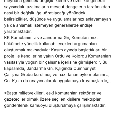
meydana gelecek değişikliklerin ve özellikle general
sayısındaki azalmaların mevcut dengelerin tarafınızdan
nasıl bir değişikliğe uğratılacağı yönündeki
belirsizlikler, düşünce ve uygulamalarınızı anlayamayan
ya da anlamak istemeyen generallerde endişe
yaratmaktadır,
KK Komutanımız ve Jandarma Gn, Komutanımız,
hükümete yönelik kullanabilecekleri argümanları
oluşturmak maksadıyla; Kasım ayında başlattıkları bir
proje ile kendilerine yakın Ordu ve Kolordu Komutanları
vasıtasıyla yoğun bir çalışma içerisine girmişlerdir, Bu
kapsamda; Jandarma Gn, K,lığında Cumhuriyet
Çalışma Grubu kurulmuş ve hazırlanan eylem planını J,
Gn, K,nın da onayını alarak uygulamaya koymuşlardır,,,
*Başta milletvekilleri, eski komutanlar, rektörler ve
gazeteciler olmak üzere seçilen kişilere mektuplar
gönderilerek kamuoyu oluşturulmaya çalışılmaktadır,