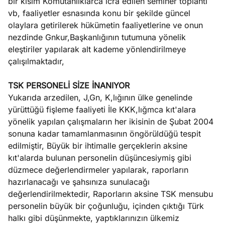
bir kısım Komutanlıklarca icra edilen seminer toplantı
vb, faaliyetler esnasında konu bir şekilde güncel
olaylara getirilerek hükümetin faaliyetlerine ve onun
nezdinde Gnkur,Başkanlığının tutumuna yönelik
eleştiriler yapılarak alt kademe yönlendirilmeye
çalışılmaktadır,
TSK PERSONELİ SİZE İNANIYOR
Yukarıda arzedilen, J,Gn, K,lığının ülke genelinde
yürüttüğü fişleme faaliyeti İle KKK,lığmca kıt'alara
yönelik yapılan çalışmaların her ikisinin de Şubat 2004
sonuna kadar tamamlanmasının öngörüldüğü tespit
edilmiştir, Büyük bir ihtimalle gerçeklerin aksine
kıt'alarda bulunan personelin düşüncesiymiş gibi
düzmece değerlendirmeler yapılarak, raporların
hazırlanacağı ve şahsınıza sunulacağı
değerlendirilmektedir, Raporların aksine TSK mensubu
personelin büyük bir çoğunluğu, içinden çıktığı Türk
halkı gibi düşünmekte, yaptıklarınızın ülkemiz