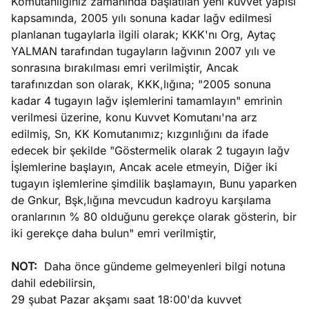
Komutanlığınız zamanında başlatılan yeni kuvvet yapısı
kapsamında, 2005 yılı sonuna kadar lağv edilmesi
planlanan tugaylarla ilgili olarak; KKK'nı Org, Aytaç
YALMAN tarafından tugayların lağvının 2007 yılı ve
sonrasına bırakılması emri verilmiştir, Ancak
tarafınızdan son olarak, KKK,lığına; "2005 sonuna
kadar 4 tugayın lağv işlemlerini tamamlayın" emrinin
verilmesi üzerine, konu Kuvvet Komutanı'na arz
edilmiş, Sn, KK Komutanımız; kızgınlığını da ifade
edecek bir şekilde "Göstermelik olarak 2 tugayın lağv
İşlemlerine başlayın, Ancak acele etmeyin, Diğer iki
tugayın işlemlerine şimdilik başlamayın, Bunu yaparken
de Gnkur, Bşk,lığına mevcudun kadroyu karşılama
oranlarının % 80 olduğunu gerekçe olarak gösterin, bir
iki gerekçe daha bulun" emri verilmiştir,
NOT:
Daha önce gündeme gelmeyenleri bilgi notuna
dahil edebilirsin,
29 şubat Pazar akşamı saat 18:00'da kuvvet