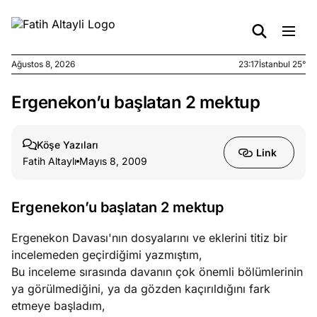
Ağustos 8, 2026
23:17
İstanbul 25°
Ergenekon’u başlatan 2 mektup
e
Ağustos
ları
7, 2026
yanın kirli
Köşe Yazıları
Link
cirinde
Fatih Altaylı
Mayıs 8, 2009
a kimler
?
Ergenekon’u başlatan 2 mektup
e
Ağustos
Ergenekon Davası'nın dosyalarını ve eklerini titiz bir
ları
6, 2026
incelemeden geçirdiğimi yazmıştım,
le yasalar
Bu inceleme sırasında davanın çok önemli bölümlerinin
eranduma
ya görülmediğini, ya da gözden kaçırıldığını fark
mez
etmeye başladım,