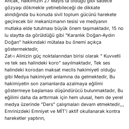
Ancak, halkımızın 27 Mayıs'ta olduğu gibi sadece
gözyaşı dökmekle yetinebileceği de dikkate
alındığında bu konuda sivil toplum gücünü harekete
geçirecek bir mekanizmanın tesisi ve medyanın
mutlaka elde tutulması büyük önem taşımaktadır, 15 no
lu slaytta da görüldüğü gibi "Karanlık Doğan-Aydın
Doğan" hakkındaki mütalaa bu önemi açıkça
göstermektedir,
Zat-ı Alinizin güç noktalarından birisi olarak " Kuvvetli
ve tek ses halindeki koro" sayılmaktadır, Tek ses
halindeki korodan maksat meclis hakimiyeti olduğu
gibi Medya hakimiyeti anlamına da gelmektedir, Bu
hakimiyetin son zamanlarda azalmaya eğilimi
göstermeye başlaması düşündürücü bulunmaktadır, Bu
eğilimi daha da arttırmak için hem ulusal, hem de yerel
medya üzerinde "Ders" çalışmaları devam etmektedir,,,
Emrinizdeki Emniyet ve MİT'i aktif okullanarak kontra
hareketler yaptırın,