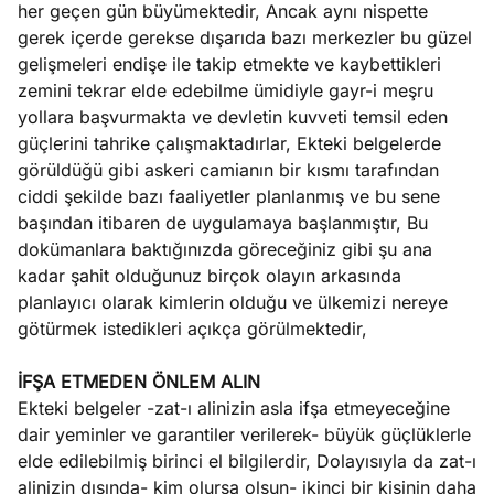
her geçen gün büyümektedir, Ancak aynı nispette
gerek içerde gerekse dışarıda bazı merkezler bu güzel
gelişmeleri endişe ile takip etmekte ve kaybettikleri
zemini tekrar elde edebilme ümidiyle gayr-i meşru
yollara başvurmakta ve devletin kuvveti temsil eden
güçlerini tahrike çalışmaktadırlar, Ekteki belgelerde
görüldüğü gibi askeri camianın bir kısmı tarafından
ciddi şekilde bazı faaliyetler planlanmış ve bu sene
başından itibaren de uygulamaya başlanmıştır, Bu
dokümanlara baktığınızda göreceğiniz gibi şu ana
kadar şahit olduğunuz birçok olayın arkasında
planlayıcı olarak kimlerin olduğu ve ülkemizi nereye
götürmek istedikleri açıkça görülmektedir,
İFŞA ETMEDEN ÖNLEM ALIN
Ekteki belgeler -zat-ı alinizin asla ifşa etmeyeceğine
dair yeminler ve garantiler verilerek- büyük güçlüklerle
elde edilebilmiş birinci el bilgilerdir, Dolayısıyla da zat-ı
alinizin dışında- kim olursa olsun- ikinci bir kişinin daha