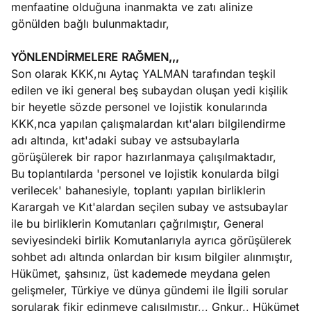
menfaatine olduğuna inanmakta ve zatı alinize
gönülden bağlı bulunmaktadır,
YÖNLENDİRMELERE RAĞMEN,,,
Son olarak KKK,nı Aytaç YALMAN tarafından teşkil
edilen ve iki general beş subaydan oluşan yedi kişilik
bir heyetle sözde personel ve lojistik konularında
KKK,nca yapılan çalışmalardan kıt'aları bilgilendirme
adı altında, kıt'adaki subay ve astsubaylarla
görüşülerek bir rapor hazırlanmaya çalışılmaktadır,
Bu toplantılarda 'personel ve lojistik konularda bilgi
verilecek' bahanesiyle, toplantı yapılan birliklerin
Karargah ve Kıt'alardan seçilen subay ve astsubaylar
ile bu birliklerin Komutanları çağrılmıştır, General
seviyesindeki birlik Komutanlarıyla ayrıca görüşülerek
sohbet adı altında onlardan bir kısım bilgiler alınmıştır,
Hükümet, şahsınız, üst kademede meydana gelen
gelişmeler, Türkiye ve dünya gündemi ile İlgili sorular
sorularak fikir edinmeye çalışılmıştır,,, Gnkur,, Hükümet