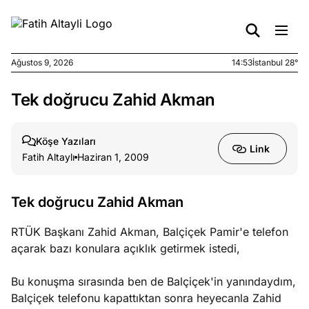
Ağustos 9, 2026
14:53
İstanbul 28°
Tek doğrucu Zahid Akman
e
Ağustos
ları
9, 2026
K’un
Köşe Yazıları
Link
katı
Fatih Altaylı
Haziran 1, 2009
ngü:
ekkilim
afçı değil
Tek doğrucu Zahid Akman
RTÜK Başkanı Zahid Akman, Balçiçek Pamir'e telefon
e
Ağustos
açarak bazı konulara açıklık getirmek istedi,
ları
7, 2026
yanın kirli
Bu konuşma sırasında ben de Balçiçek'in yanındaydım,
cirinde
Balçiçek telefonu kapattıktan sonra heyecanla Zahid
a kimler