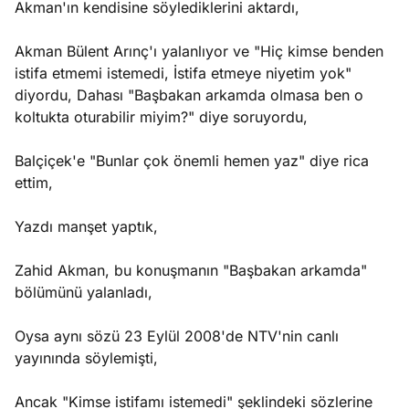
Akman'ın kendisine söylediklerini aktardı,
?
Akman Bülent Arınç'ı yalanlıyor ve "Hiç kimse benden
e
Ağustos
istifa etmemi istemedi, İstifa etmeye niyetim yok"
ları
6, 2026
diyordu, Dahası "Başbakan arkamda olmasa ben o
le yasalar
koltukta oturabilir miyim?" diye soruyordu,
Köşe
Spor
Otomob
eranduma
Yazıları
Yazıları
Yazıları
mez
Balçiçek'e "Bunlar çok önemli hemen yaz" diye rica
ettim,
Yazdı manşet yaptık,
Zahid Akman, bu konuşmanın "Başbakan arkamda"
bölümünü yalanladı,
Oysa aynı sözü 23 Eylül 2008'de NTV'nin canlı
yayınında söylemişti,
Ancak "Kimse istifamı istemedi" şeklindeki sözlerine