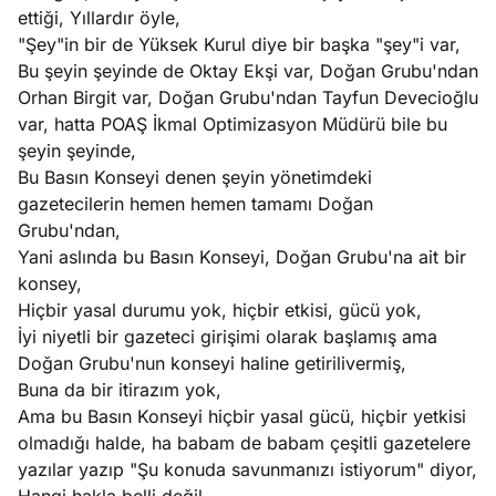
?
ettiği, Yıllardır öyle,
"Şey"in bir de Yüksek Kurul diye bir başka "şey"i var,
e
Bu şeyin şeyinde de Oktay Ekşi var, Doğan Grubu'ndan
Ağustos
ları
6, 2026
Orhan Birgit var, Doğan Grubu'ndan Tayfun Devecioğlu
le yasalar
var, hatta POAŞ İkmal Optimizasyon Müdürü bile bu
Köşe
Spor
Otomob
eranduma
şeyin şeyinde,
Yazıları
Yazıları
Yazıları
mez
Bu Basın Konseyi denen şeyin yönetimdeki
gazetecilerin hemen hemen tamamı Doğan
Grubu'ndan,
Yani aslında bu Basın Konseyi, Doğan Grubu'na ait bir
konsey,
Hiçbir yasal durumu yok, hiçbir etkisi, gücü yok,
İyi niyetli bir gazeteci girişimi olarak başlamış ama
Doğan Grubu'nun konseyi haline getirilivermiş,
Buna da bir itirazım yok,
Ama bu Basın Konseyi hiçbir yasal gücü, hiçbir yetkisi
olmadığı halde, ha babam de babam çeşitli gazetelere
yazılar yazıp "Şu konuda savunmanızı istiyorum" diyor,