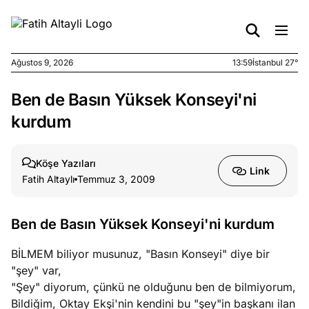
Ağustos 9, 2026
13:59
İstanbul 27°
Ben de Basın Yüksek Konseyi'ni
e
Ağustos
ları
9, 2026
kurdum
K’un
katı
Köşe Yazıları
ngü:
Link
Fatih Altaylı
Temmuz 3, 2009
ekkilim
afçı değil
Ben de Basın Yüksek Konseyi'ni kurdum
e
Ağustos
ları
7, 2026
BİLMEM biliyor musunuz, "Basın Konseyi" diye bir
yanın kirli
"şey" var,
cirinde
"Şey" diyorum, çünkü ne olduğunu ben de bilmiyorum,
a kimler
Bildiğim, Oktay Ekşi'nin kendini bu "şey"in başkanı ilan