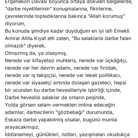
Ergenekon Davası boyunca ortaya dökülen belgelerde,
"darbe niyetlilerinin" konuşmalarına, fikirlerine,
çevrelerinde topladıklarına bakınca "Allah korumuş"
diyorum,
Bu konuda şimdiye kadar duyduğum en iyi lafı Emekli
Amiral Atilla Kıyat etti zaten, "Bu salaklarla darbe falan
olmazdı" diyerek,
Olmazmış da, ya olsaymış,
Nerede var kifayetsiz muhteris, nerede var üçkâğıtçı,
nerede var her devrin adamı, nerede var fırıldak,
nerede var iş takipçisi, nerede var lekeli politikacı,
nerede var siyasetçi sırtında dolaşan gazeteci, hepsi
bir ucundan bu darbe heveslileriyle işbirliği içinde,
Darbe heveslisi salaklar da onların peşinde,
Yolda görsen selam vermekten imtina edeceğin
adamlar, darbecilerin "gözbebeği" durumunda,
Eskaza darbe yapabilmiş olsalar, bugünü mumla
arayacakmışız,
İddianameyi, günlükleri, notları, yazışmaları okudukça