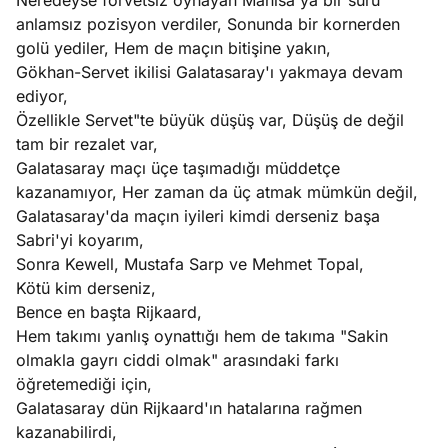
Neredeyse forvetsiz oynayan Manisa'ya bir sürü
anlamsız pozisyon verdiler, Sonunda bir kornerden
golü yediler, Hem de maçın bitişine yakın,
Gökhan-Servet ikilisi Galatasaray'ı yakmaya devam
ediyor,
Özellikle Servet"te büyük düşüş var, Düşüş de değil
tam bir rezalet var,
Galatasaray maçı üçe taşımadığı müddetçe
kazanamıyor, Her zaman da üç atmak mümkün değil,
Galatasaray'da maçın iyileri kimdi derseniz başa
Sabri'yi koyarım,
Sonra Kewell, Mustafa Sarp ve Mehmet Topal,
Kötü kim derseniz,
Bence en başta Rijkaard,
Hem takımı yanlış oynattığı hem de takıma "Sakin
olmakla gayrı ciddi olmak" arasındaki farkı
öğretemediği için,
Galatasaray dün Rijkaard'ın hatalarına rağmen
kazanabilirdi,