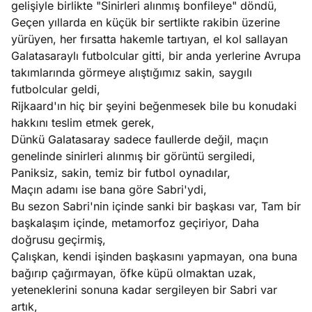
gelişiyle birlikte "Sinirleri alınmış bonfileye" döndü,
ları
4, 2026
Geçen yıllarda en küçük bir sertlikte rakibin üzerine
kiye’den
yürüyen, her fırsatta hakemle tartıyan, el kol sallayan
e umutlu
Galatasaraylı futbolcular gitti, bir anda yerlerine Avrupa
duğumu
takımlarında görmeye alıştığımız sakin, saygılı
Köşe
Spor
Otomob
mek ister
futbolcular geldi,
Yazıları
Yazıları
Yazıları
iniz?
Rijkaard'ın hiç bir şeyini beğenmesek bile bu konudaki
hakkını teslim etmek gerek,
Dünkü Galatasaray sadece faullerde değil, maçın
genelinde sinirleri alınmış bir görüntü sergiledi,
Paniksiz, sakin, temiz bir futbol oynadılar,
Maçın adamı ise bana göre Sabri'ydi,
Bu sezon Sabri'nin içinde sanki bir başkası var, Tam bir
başkalaşım içinde, metamorfoz geçiriyor, Daha
doğrusu geçirmiş,
Çalışkan, kendi işinden başkasını yapmayan, ona buna
bağırıp çağırmayan, öfke küpü olmaktan uzak,
yeteneklerini sonuna kadar sergileyen bir Sabri var
artık,