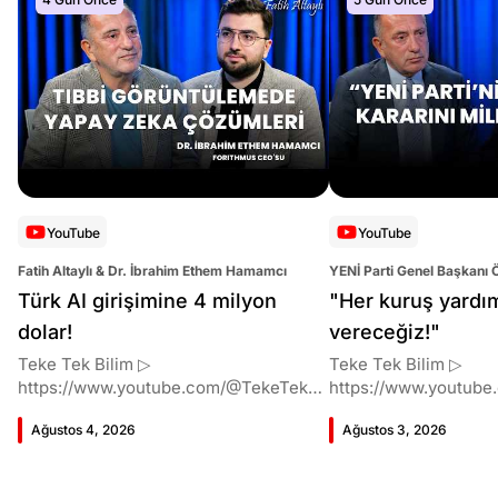
YouTube
YouTube
Fatih Altaylı & Dr. İbrahim Ethem Hamamcı
YENİ Parti Genel Başkanı 
Altaylı
Türk AI girişimine 4 milyon
"Her kuruş yardı
dolar!
vereceğiz!"
Teke Tek Bilim ▷
Teke Tek Bilim ▷
https://www.youtube.com/@TekeTekBil
https://www.youtube
im 00:00 Giriş 01:51 İbrahim Ethem
im 00:00 Giriş 01:58 Butlan kararı 05:58
Ağustos 4, 2026
Ağustos 3, 2026
Hamamcı kimdir ve akademik
Butlan kararı kimin m
çalışmaları neler? 10:54 Kendi
Kılıçdaroğlu bu günler
şirketlerini kurma süreçleri 11:37 ETH
vermiş miydi? 17:16 H