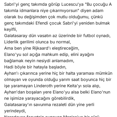
Sabri'yi genç takımda görüp Lucescu'ya "Bu çocuğu A
takımla idmanlara niye çıkarmıyorsun" diyen adam
olarak bu değişimden çok mutlu olduğumu, çünkü
genç takımdaki Efendi çocuk Sabri'yi yeniden bulmak
keyifli,
Galatasaray dün vasatın az üzerinde bir futbol oynadı,
Liderlik gerilimi olunca bu normal,
Ama ben yine Rijkaard'ı eleştireceğim,
Elano'yu sol açığa mahkum edip, elini ayağını
bağlamak neyin nesiydi anlamadım,
Hadi böyle bir hatayla başladın,
Ayhan'ı çıkarınca yerine hiç bir halta yaraması mümkün
olmayan ve oyunda olduğu yarım saat boyunca hiç bir
işe yaramayan Linderoth yerine Keita'yı sola alıp,
Ayhan'dan boşalan yere Elano'yu alsa belki Elano'nun
ne işimize yarayacağını görebilirdik,
Galatasaray'ın savunma rezaleti dün yine yerli
yerindeydi,