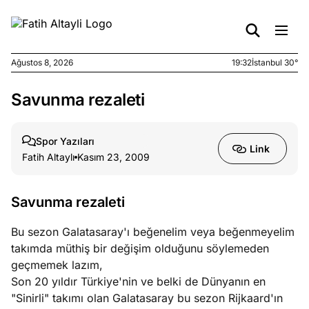
Ağustos 8, 2026
19:32
İstanbul 30°
Savunma rezaleti
e
Ağustos
ları
6, 2026
le yasalar
Spor Yazıları
Link
eranduma
Fatih Altaylı
Kasım 23, 2009
mez
Savunma rezaleti
e
Ağustos
ları
5, 2026
Bu sezon Galatasaray'ı beğenelim veya beğenmeyelim
nca stok
takımda müthiş bir değişim olduğunu söylemeden
sı caiz
geçmemek lazım,
ir!
Son 20 yıldır Türkiye'nin ve belki de Dünyanın en
"Sinirli" takımı olan Galatasaray bu sezon Rijkaard'ın
e
Ağustos