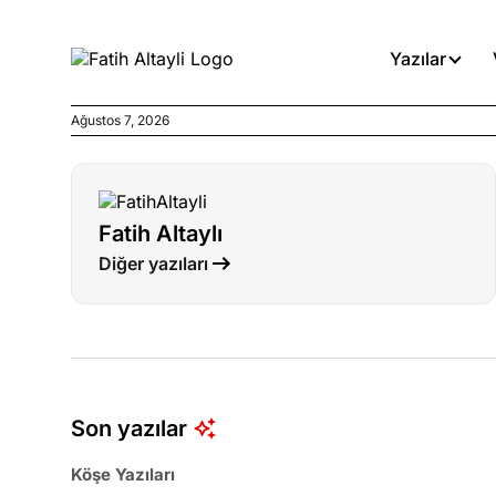
Yazılar
Ağustos 7, 2026
Köşe Yazıları
Böyle yasalar referanduma g
Fatih Altaylı
Köşe Yazıları
Diğer yazıları
İnanca stok arası caiz midir!
Köşe Yazıları
Türkiye’den niye umutlu ol
ister misiniz?
Son yazılar
Köşe Yazıları