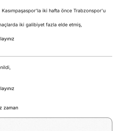
 Kasımpaşaspor'la iki hafta önce Trabzonspor'u
maçlarda iki galibiyet fazla elde etmiş,
layınız
ildi,
layınız
ız zaman