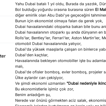
Yahu Dubai batalı 1 yıl oldu, Burada da yazdık, Dü
Bol bulduğu yoğurdu orasına burasına süren
El Ma
diğer emirlik olan Abu Dabi'ye geçeceğini tahminen
Bunun için ekonomist olmaya falan da gerek yok,
Dubai havaalanındaki otoparka bakan bile bunu anl
Dubai havaalanının otoparkı şu anda dünyanın en b
Rolls'lar, Bentley'ler, Ferrari'ler, Aston Martin'ler,
otomobil Dubai havaalanında yatıyor,
Dubai'da yüksek maaşlarla çalışan on binlerce yaba
Dubai'den kaçtılar,
ter
Havaalanında bekleyen otomobiller işte bu adamları
malı,
Dubai'de ofisler bomboş, evler bomboş, projeler s
Ülke aylardır can çekişiyor,
Ve şimdi ekonomi uzmanları
"Dubai nedeniyle ikin
Bu ekonomistlerle işimiz çok zor,
Benim anladığım şu,
Nerede var önünü görmekten aciz salak, ekonomis