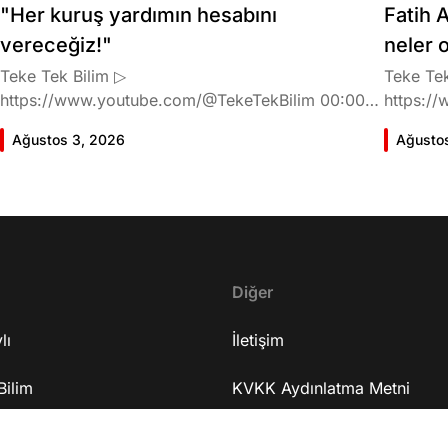
"Her kuruş yardımın hesabını
Fatih A
vereceğiz!"
neler 
Teke Tek Bilim ▷
Teke Tek
https://www.youtube.com/@TekeTekBilim 00:00
https://
Giriş 01:58 Butlan kararı 05:58 Butlan kararı kimin
Giriş 02
Ağustos 3, 2026
Ağusto
meselesi? 11:32 Kılıçdaroğlu bu günlerin sinyalini
geldiğin
vermiş miydi? 17:16 Halktan böyle bir destek
büründü
bekliyor muydu? 25:40 CHP'den ayrılma kararı
Doğan'nı
30:09 AK Parti'ye geçişlerin duracağının garantisi
neler ka
var mı? 48:12 Cemil Tugay kalacak mı? 50:13
sonra Fa
CHP'de Özgür Özel'e yakın isimler kaldı mı? 52:50
Oyuncula
Yargıtay kararından eminken neden partiden
Diğer
mi? 22:2
ayrıldı? 56:53 İttifak arayışı olacak mı? 1:01:43
ailesi va
lı
Seçim güvenliğini nasıl sağlayacak? 1:06:25 Ekrem
İletişim
etkiliyo
İmamoğlu merkezli bir parti kuruldu? 1:10:03
eğitimi 
Bilim
Özgür Özel'in fezlekeleri ve dokunulmazlığın
KVKK Aydınlatma Metni
serüveni
kalkma ihtimali 1:14:38 Anket sonuçlarına nasıl
mühendis
Sanat
bakıyor? 1:18:30 Terörsüz Türkiye süreci 1:25:48
Site Kuralları
mu? 37:2