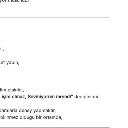
liyor musunuz?
ar,
urt yapın,
im etsinler,
yla işim olmaz, Sevmiyorum meredi"
dediğini mi
 paralarla deney yapmaktır,
 bilinmez olduğu bir ortamda,