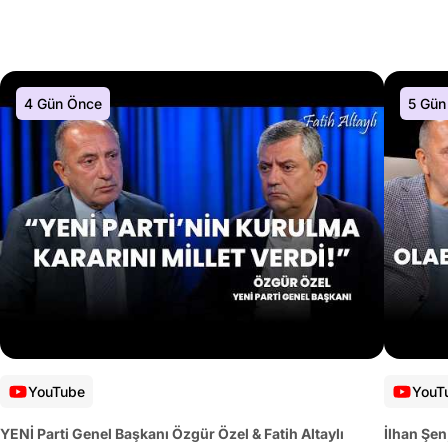
4 Gün Önce
5 Gün
YouTube
YouT
YENİ Parti Genel Başkanı Özgür Özel & Fatih Altaylı
İlhan Şen