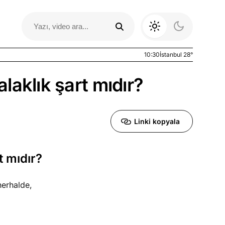
10:30
İstanbul 28°
laklık şart mıdır?
Linki kopyala
t mıdır?
Otomobil Yazıları
erhalde,