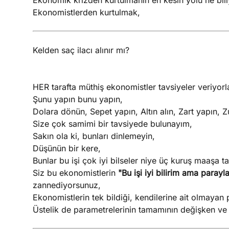
Ekonomik krizden kurtulmanın en kesin yolu ne bi
Ekonomistlerden kurtulmak,
Kelden saç ilacı alınır mı?
HER tarafta müthiş ekonomistler tavsiyeler veriyorl
Şunu yapın bunu yapın,
Dolara dönün, Sepet yapın, Altın alın, Zart yapın, Z
Size çok samimi bir tavsiyede bulunayım,
Sakın ola ki, bunları dinlemeyin,
Düşünün bir kere,
Bunlar bu işi çok iyi bilseler niye üç kuruş maaşa tal
Siz bu ekonomistlerin
"Bu işi iyi bilirim ama para
zannediyorsunuz,
Ekonomistlerin tek bildiği, kendilerine ait olmayan
Üstelik de parametrelerinin tamamının değişken ve