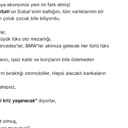
nya ekonomisi yeni mi fark etmiş!
ktum
'un Dubai'sinin battığını, tüm varlıklarının bir
 çoluk çocuk bile biliyordu,
ar,
üyük lüks oto mezarlığı,
 Mercedes'ler, BMW'ler aklınıza gelecek her türlü lüks
ncı, işsiz kaldı ve borçlarını bile ödemeden
n bıraktığı otomobiller, Hepsi alacaklı bankaların
ahipsiz,
ci kriz yaşanacak"
diyorlar,
t olmuş,