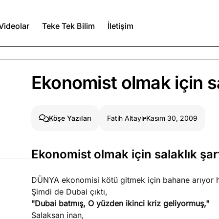
Videolar
Teke Tek Bilim
İletişim
Ağustos 6, 2026
Ekonomist olmak için sa
itmez
Ağustos 5, 2026
Fatih Altaylı
Kasım 30, 2009
Köşe Yazıları
Ağustos 4, 2026
Ekonomist olmak için salaklık şar
duğumu bilmek
Köşe Yazıları
Spor Yazıları
DÜNYA ekonomisi kötü gitmek için bahane arıyor h
Şimdi de Dubai çıktı,
"Dubai batmış, O yüzden ikinci kriz geliyormuş,"
Salaksan inan,