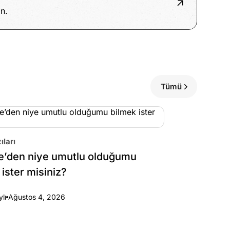
n.
Tümü
ıları
e’den niye umutlu olduğumu
 ister misiniz?
ylı
Ağustos 4, 2026