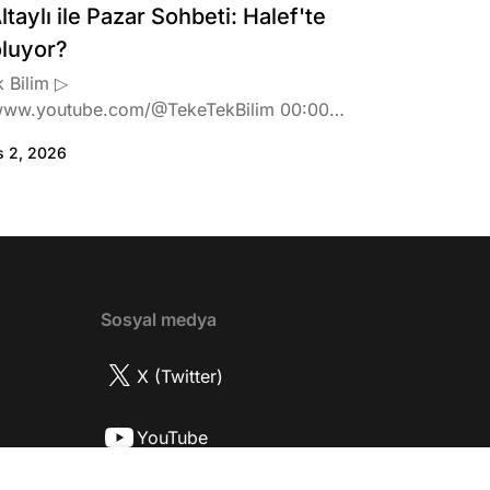
ltaylı ile Pazar Sohbeti: Halef'te
oluyor?
 Bilim ▷
www.youtube.com/@TekeTekBilim 00:00
:46 Biran Damla Yılmaz dizi teklifi
s 2, 2026
de neler hissetti? 05:41 Oynadığı role nasıl
? 08:06 Mert Doğan nereli? 09:21 Mert
 rolü ve şivesi 11:21 Oynadığı karaktere
ttı? 17:52 İlhan Şen, ayakkabı eleştirisinden
tih Altaylı'ya gıcık oldu mu? 19:15
r Urfa'yı sevdi mi? 20:40 Urfa'yı gezdiler
2 Biran Damla Yılmaz nereli, nasıl bir
Sosyal medya
r? 26:57 Şehirdışı diziler özel hayatlarını
r mu? 30:18 Mert Doğan'ın oyunculuk
X (Twitter)
nasıl? 33:52 İlhan Şen'in oyunculuk
 nasıl başladı? 35:47 Aziz Yıldırım
YouTube
 olduğu için mühendisliği seçtiği doğru
2 Best Model yarışmasına neden katıldı?